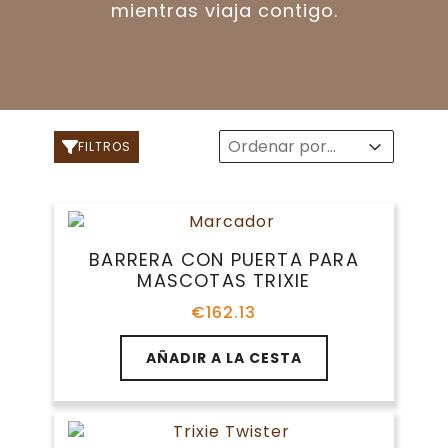
mientras viaja contigo.
Sort
Sort content
Sort content
FILTROS
BARRERA CON PUERTA PARA
MASCOTAS TRIXIE
€
162.13
AÑADIR A LA CESTA