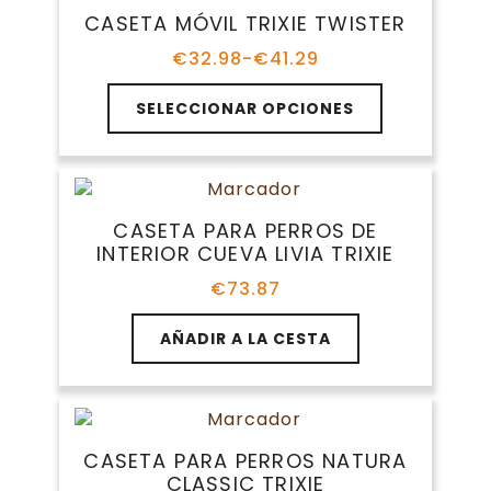
CASETA MÓVIL TRIXIE TWISTER
€
32.98
-
€
41.29
Rango
de
Este
precios:
SELECCIONAR OPCIONES
producto
desde
tiene
€32.98
múltiples
hasta
variantes.
€41.29
Las
CASETA PARA PERROS DE
opciones
INTERIOR CUEVA LIVIA TRIXIE
se
pueden
€
73.87
elegir
en
AÑADIR A LA CESTA
la
página
de
producto
CASETA PARA PERROS NATURA
CLASSIC TRIXIE