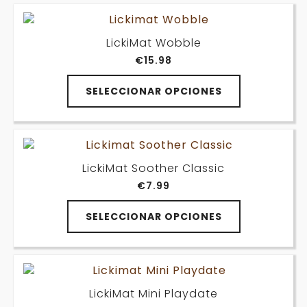
múltiples
página
variantes.
de
Las
producto
LickiMat Wobble
opciones
€
15.98
se
pueden
Este
elegir
SELECCIONAR OPCIONES
producto
en
tiene
la
múltiples
página
variantes.
de
Las
producto
LickiMat Soother Classic
opciones
€
7.99
se
pueden
Este
elegir
SELECCIONAR OPCIONES
producto
en
tiene
la
múltiples
página
variantes.
de
Las
producto
LickiMat Mini Playdate
opciones