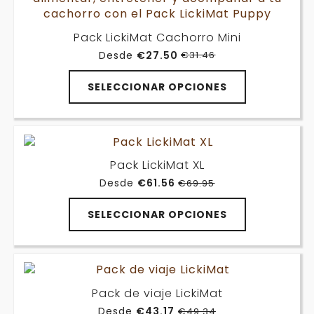
Pack LickiMat Cachorro Mini
Desde
€
27.50
€
31.46
El
El
precio
precio
original
actual
SELECCIONAR OPCIONES
era:
es:
€31.46.
€27.50.
Pack LickiMat XL
Desde
€
61.56
€
69.95
El
El
precio
precio
original
actual
SELECCIONAR OPCIONES
era:
es:
€69.95.
€61.56.
Pack de viaje LickiMat
Desde
€
43.17
€
49.34