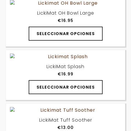
variantes.
de
Las
producto
LickiMat OH Bowl Large
opciones
€
16.95
se
pueden
Este
elegir
SELECCIONAR OPCIONES
producto
en
tiene
la
múltiples
página
variantes.
de
Las
producto
LickiMat Splash
opciones
€
16.99
se
pueden
Este
elegir
SELECCIONAR OPCIONES
producto
en
tiene
la
múltiples
página
variantes.
de
Las
producto
LickiMat Tuff Soother
opciones
€
13.00
se