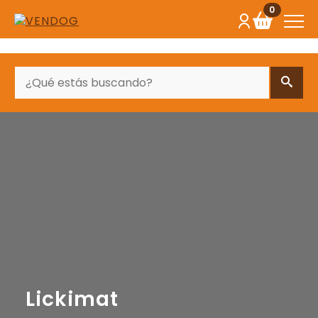
0
BUSCAR
Lickimat