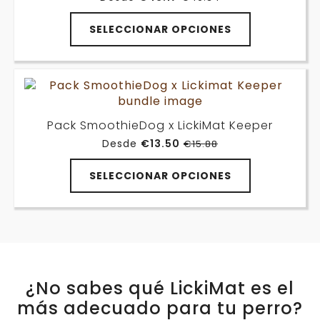
El
El
precio
precio
original
actual
SELECCIONAR OPCIONES
era:
es:
€49.34.
€43.17.
Pack SmoothieDog x LickiMat Keeper
Desde
€
13.50
€
15.88
El
El
precio
precio
original
actual
SELECCIONAR OPCIONES
era:
es:
€15.88.
€13.50.
¿No sabes qué LickiMat es el
más adecuado para tu perro?