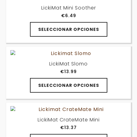
de
Las
producto
LickiMat Mini Soother
opciones
€
6.49
se
pueden
Este
elegir
SELECCIONAR OPCIONES
producto
en
tiene
la
múltiples
página
variantes.
de
Las
producto
LickiMat Slomo
opciones
€
13.99
se
pueden
Este
elegir
SELECCIONAR OPCIONES
producto
en
tiene
la
múltiples
página
variantes.
de
Las
producto
LickiMat CrateMate Mini
opciones
€
13.37
se
pueden
Este