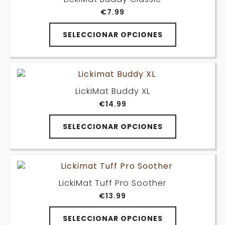
opciones
€
7.99
se
pueden
Este
elegir
SELECCIONAR OPCIONES
producto
en
tiene
la
múltiples
página
variantes.
de
Las
producto
LickiMat Buddy XL
opciones
€
14.99
se
pueden
Este
elegir
SELECCIONAR OPCIONES
producto
en
tiene
la
múltiples
página
variantes.
de
Las
producto
LickiMat Tuff Pro Soother
opciones
€
13.99
se
pueden
Este
elegir
SELECCIONAR OPCIONES
producto