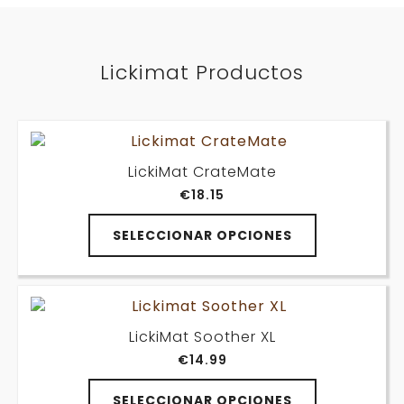
Lickimat Productos
LickiMat CrateMate
€
18.15
Este
SELECCIONAR OPCIONES
producto
tiene
múltiples
variantes.
Las
LickiMat Soother XL
opciones
€
14.99
se
pueden
Este
elegir
SELECCIONAR OPCIONES