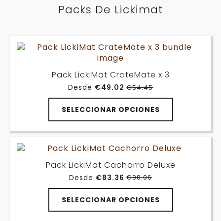
de
Packs De Lickimat
Las
producto
opciones
se
pueden
elegir
en
la
Pack LickiMat CrateMate x 3
página
Desde
€
49.02
€
54.45
El
El
de
precio
precio
producto
original
actual
SELECCIONAR OPCIONES
era:
es:
€54.45.
€49.02.
Pack LickiMat Cachorro Deluxe
Desde
€
83.36
€
98.06
El
El
precio
precio
original
actual
SELECCIONAR OPCIONES
era:
es:
€98.06.
€83.36.