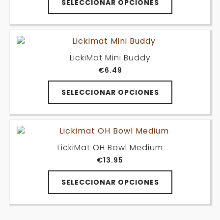
elegir
SELECCIONAR OPCIONES
producto
en
tiene
la
múltiples
página
variantes.
de
Las
producto
LickiMat Mini Buddy
opciones
€
6.49
se
pueden
Este
elegir
SELECCIONAR OPCIONES
producto
en
tiene
la
múltiples
página
variantes.
de
Las
producto
LickiMat OH Bowl Medium
opciones
€
13.95
se
pueden
Este
elegir
SELECCIONAR OPCIONES
producto
en
tiene
la
múltiples
página
variantes.