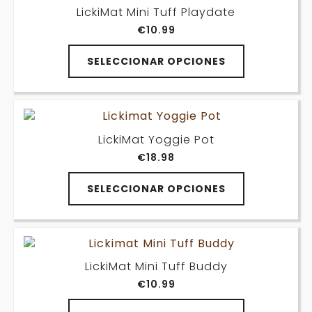
Las
producto
LickiMat Mini Tuff Playdate
opciones
€
10.99
se
pueden
Este
elegir
SELECCIONAR OPCIONES
producto
en
tiene
la
múltiples
página
variantes.
de
Las
producto
LickiMat Yoggie Pot
opciones
€
18.98
se
pueden
Este
elegir
SELECCIONAR OPCIONES
producto
en
tiene
la
múltiples
página
variantes.
de
Las
producto
LickiMat Mini Tuff Buddy
opciones
€
10.99
se
pueden
Este