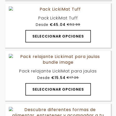
Pack LickiMat Tuff
Desde
€
45.04
€
52.99
El
El
precio
precio
original
actual
SELECCIONAR OPCIONES
era:
es:
€52.99.
€45.04.
Pack relajante LickiMat para jaulas
Desde
€
15.54
€
17.26
El
El
precio
precio
original
actual
SELECCIONAR OPCIONES
era:
es:
€17.26.
€15.54.