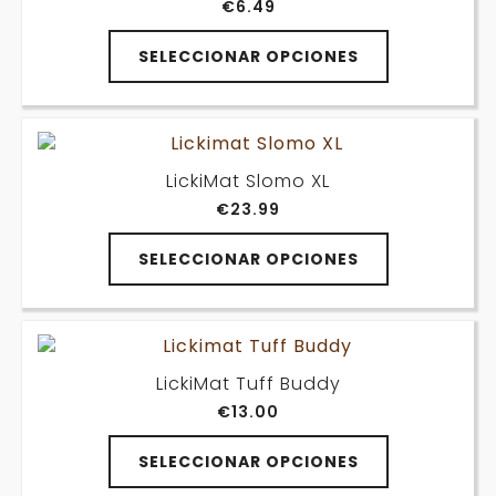
€
6.49
se
pueden
Este
elegir
SELECCIONAR OPCIONES
producto
en
tiene
la
múltiples
página
variantes.
de
Las
producto
LickiMat Slomo XL
opciones
€
23.99
se
pueden
Este
elegir
SELECCIONAR OPCIONES
producto
en
tiene
la
múltiples
página
variantes.
de
Las
producto
LickiMat Tuff Buddy
opciones
€
13.00
se
pueden
Este
elegir
SELECCIONAR OPCIONES
producto
en
tiene