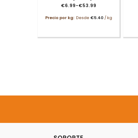
€
6.99
-
€
53.99
Rango
de
precios:
Precio por kg:
Desde
€
5.40
/ kg
desde
€6.99
hasta
€53.99
Arnés Acolchado con
Ramal para Cachorros
adi
Trixie Junior