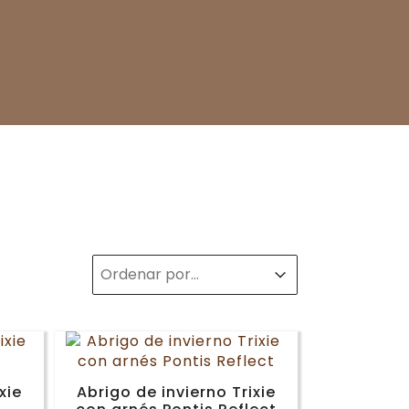
Sort
Sort content
Sort content
xie
Abrigo de invierno Trixie