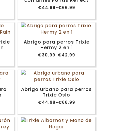
con arnés Pontis Reflect
€
44.99
-
€
66.99
Rango
de
precios:
desde
€44.99
hasta
€66.99
ixie
Abrigo para perros Trixie
in
Hermy 2 en 1
€
30.99
-
€
42.99
Rango
de
precios:
desde
€30.99
hasta
€42.99
ara
Abrigo urbano para perros
x
Trixie Oslo
€
44.99
-
€
66.99
Rango
de
precios:
desde
€44.99
hasta