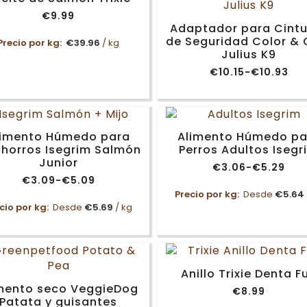
€48.99
€79.99
€
9.99
Adaptador para Cint
de Seguridad Color & 
Precio por kg:
€
39.96
/ kg
Julius K9
€
10.15
-
€
10.93
Rango
de
precios:
desde
€10.15
hasta
limento Húmedo para
Alimento Húmedo pa
€10.93
horros Isegrim Salmón
Perros Adultos Isegr
Junior
€
3.06
-
€
5.29
Rango
€
3.09
-
€
5.09
de
Rango
precios:
Precio por kg:
Desde
€
5.64
de
desde
precios:
cio por kg:
Desde
€
5.69
/ kg
€3.06
desde
hasta
€3.09
€5.29
hasta
€5.09
Anillo Trixie Denta F
mento seco VeggieDog
€
8.99
Patata y guisantes