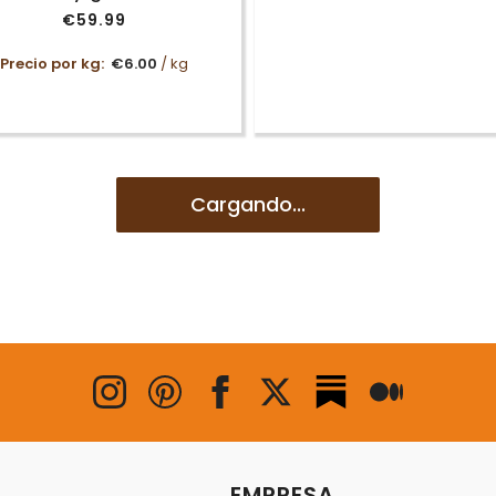
€
59.99
Precio por kg:
€
6.00
/ kg
Arnés con bozal de
Arnés Confort Nuev
estramiento Trixie Top
Premium Trixie
Trainer
€
11.99
-
€
19.99
Rango