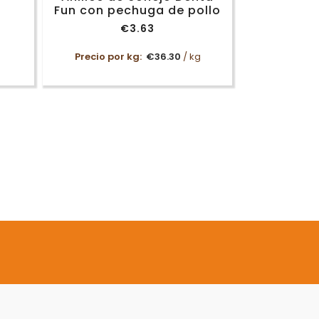
Fun con pechuga de pollo
€
3.63
Precio por kg:
€
36.30
/ kg
Arnés de adiestramiento
Trixie Lead ‘n’ Walk Soft
o
€
24.99
-
€
30.99
Rango
de
precios: