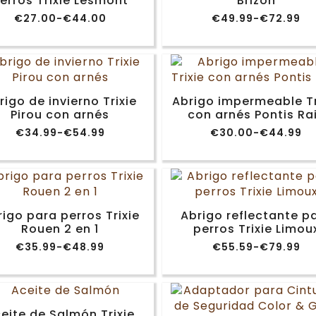
erros Trixie Lesmont
Brizon
€
27.00
-
€
44.00
€
49.99
-
€
72.99
Rango
Rango
de
de
precios:
precios:
desde
desde
€27.00
€49.99
hasta
hasta
€44.00
€72.99
rigo de invierno Trixie
Abrigo impermeable Tr
Pirou con arnés
con arnés Pontis Ra
€
34.99
-
€
54.99
€
30.00
-
€
44.99
Rango
Rango
de
de
precios:
precios:
desde
desde
€34.99
€30.00
hasta
hasta
€54.99
€44.99
igo para perros Trixie
Abrigo reflectante p
Rouen 2 en 1
perros Trixie Limou
€
35.99
-
€
48.99
€
55.59
-
€
79.99
Rango
Rango
de
de
precios:
precios:
desde
desde
€35.99
€55.59
hasta
hasta
eite de Salmón Trixie