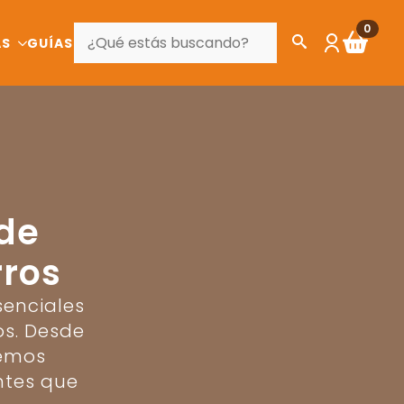
BUSCAR
0
AS
GUÍAS
 de
rros
enciales
os. Desde
cemos
ntes que