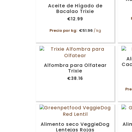
€69.99
Aceite de Hígado de
Bacalao Trixie
€
12.99
Precio por kg:
€
51.96
/ kg
A
Cac
Alfombra para Olfatear
Trixie
€
38.16
Pre
Alimento seco VeggieDog
Ali
Lentejas Rojas