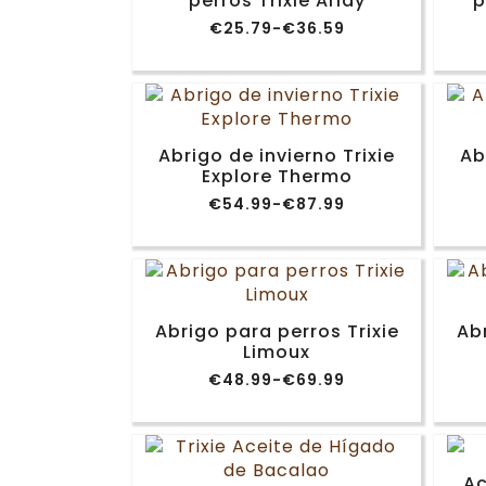
perros Trixie Arlay
p
€
25.79
-
€
36.59
Rango
de
precios:
desde
€25.79
hasta
€36.59
Abrigo de invierno Trixie
Ab
Explore Thermo
€
54.99
-
€
87.99
Rango
de
precios:
desde
€54.99
hasta
€87.99
Abrigo para perros Trixie
Abr
Limoux
€
48.99
-
€
69.99
Rango
de
precios:
desde
€48.99
hasta
Ac