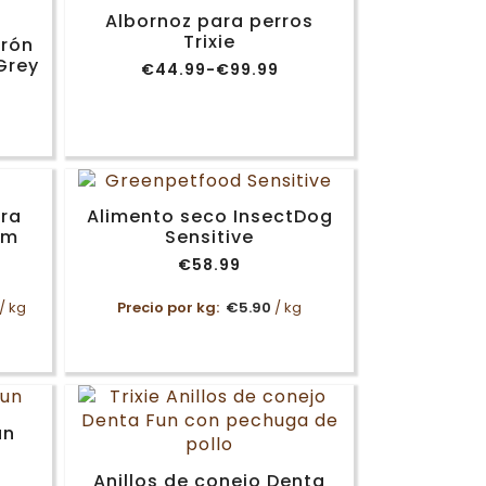
€66.99
Albornoz para perros
Trixie
urón
Grey
€
44.99
-
€
99.99
Rango
de
precios:
desde
€44.99
hasta
€99.99
ra
Alimento seco InsectDog
im
Sensitive
€
58.99
/ kg
Precio por kg:
€
5.90
/ kg
un
Anillos de conejo Denta