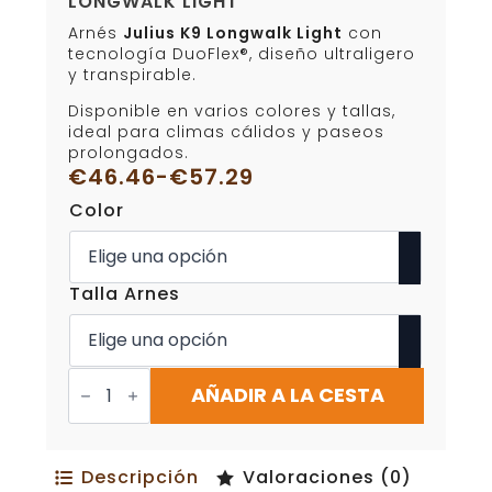
LONGWALK LIGHT
Arnés
Julius K9 Longwalk Light
con
tecnología DuoFlex®, diseño ultraligero
y transpirable.
Disponible en varios colores y tallas,
ideal para climas cálidos y paseos
prolongados.
€
46.46
-
€
57.29
Rango
Color
de
precios:
desde
€46.46
Talla Arnes
hasta
€57.29
Arnés
para
AÑADIR A LA CESTA
Perros
Julius
K9
Longwalk
Descripción
Valoraciones (0)
Light