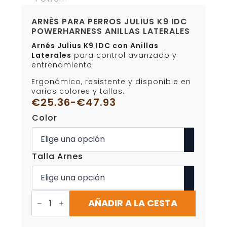
ARNÉS PARA PERROS JULIUS K9 IDC
POWERHARNESS ANILLAS LATERALES
Arnés Julius K9 IDC con Anillas
Laterales
para control avanzado y
entrenamiento.
Ergonómico, resistente y disponible en
varios colores y tallas.
€
25.36
-
€
47.93
Rango
Color
de
precios:
desde
€25.36
Talla Arnes
hasta
€47.93
Arnés
para
AÑADIR A LA CESTA
Perros
Julius
K9