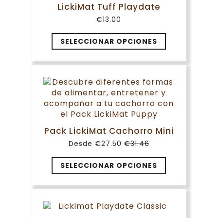
LickiMat Tuff Playdate
€
13.00
Este
SELECCIONAR OPCIONES
producto
tiene
múltiples
variantes.
Las
opciones
se
pueden
Pack LickiMat Cachorro Mini
elegir
Desde
€
27.50
€
31.46
en
El
El
precio
precio
la
original
actual
SELECCIONAR OPCIONES
página
era:
es:
de
€31.46.
€27.50.
producto