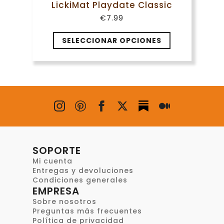
LickiMat Playdate Classic
€
7.99
Este
SELECCIONAR OPCIONES
producto
tiene
múltiples
variantes.
Las
opciones
se
pueden
elegir
en
SOPORTE
la
Mi cuenta
página
Entregas y devoluciones
de
Condiciones generales
EMPRESA
producto
Sobre nosotros
Preguntas más frecuentes
Política de privacidad