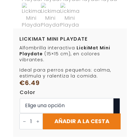
LICKIMAT MINI PLAYDATE
Alfombrilla interactiva
LickiMat Mini
Playdate
(15×15 cm), en colores
vibrantes.
Ideal para perros pequeños: calma,
estimula y ralentiza la comida.
€
6.49
Color
LickiMat
Mini
AÑADIR A LA CESTA
Playdate
cantidad