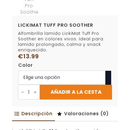
LICKIMAT TUFF PRO SOOTHER
Alfombrilla lamido LickiMat Tuff Pro
Soother en colores vivos. Ideal para
lamido prolongado, calma y snack
enriquecido.
€
13.99
Color
LickiMat
Tuff
AÑADIR A LA CESTA
Pro
Soother
cantidad
Descripción
Valoraciones (0)