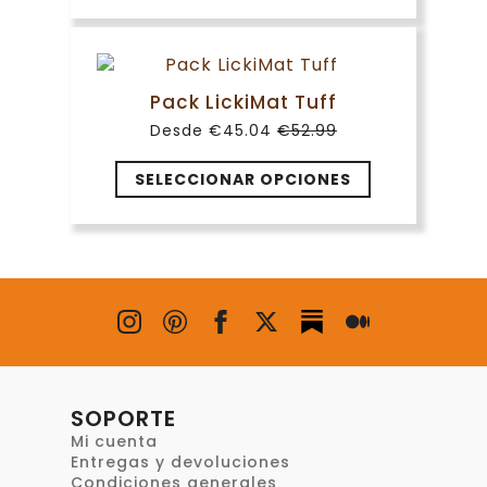
tiene
múltiples
variantes.
Las
Pack LickiMat Tuff
opciones
Desde
€
45.04
€
52.99
se
El
El
precio
precio
pueden
original
actual
SELECCIONAR OPCIONES
elegir
era:
es:
en
€52.99.
€45.04.
la
página
de
producto
SOPORTE
Mi cuenta
Entregas y devoluciones
Condiciones generales