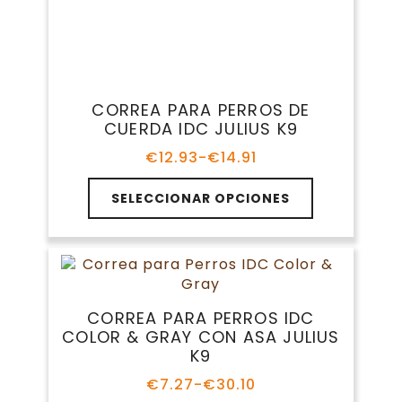
múltiples
hasta
producto
variantes.
€14.91
Las
opciones
CORREA PARA PERROS IDC
se
COLOR & GRAY CON ASA JULIUS
pueden
K9
elegir
en
€
7.27
-
€
30.10
Rango
la
de
Este
página
precios:
SELECCIONAR OPCIONES
producto
de
desde
tiene
€7.27
producto
múltiples
hasta
variantes.
€30.10
Las
opciones
CORREA PARA PERROS IDC
se
COLOR & GRAY CON
pueden
MOSQUETÓN DOBLE JULIUS K9
elegir
en
€
15.86
-
€
18.56
Rango
la
de
Este