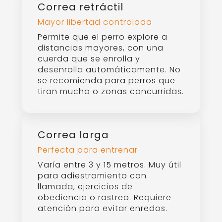
Correa manos libres
Para caminar libremente
Se sujeta a la cintura o al torso,
ideal para personas activas o
multitarea. Requiere que el perro
sepa caminar sin tirar.
Correa multiposición
Versátil y adaptable
Tiene varios anillos o clips que
permiten ajustar la longitud o
usarla como doble correa,
cruzada al cuerpo o atada
fácilmente a objetos.