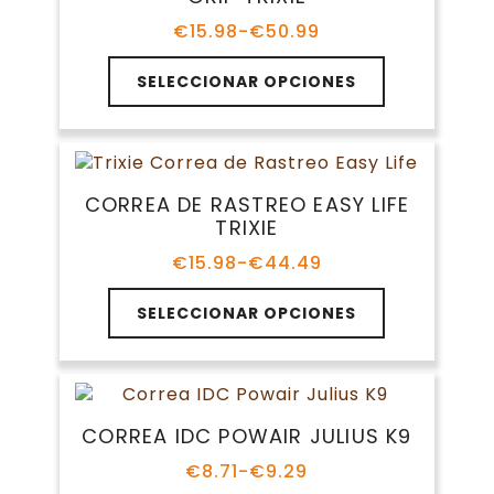
se
pueden
€
15.98
-
€
50.99
Rango
elegir
de
Este
en
precios:
SELECCIONAR OPCIONES
producto
la
desde
tiene
€15.98
página
múltiples
hasta
de
variantes.
€50.99
producto
Las
CORREA DE RASTREO EASY LIFE
opciones
TRIXIE
se
pueden
€
15.98
-
€
44.49
Rango
elegir
de
Este
en
precios:
SELECCIONAR OPCIONES
producto
la
desde
tiene
€15.98
página
múltiples
hasta
de
variantes.
€44.49
producto
Las
CORREA IDC POWAIR JULIUS K9
opciones
se
€
8.71
-
€
9.29
Rango
pueden