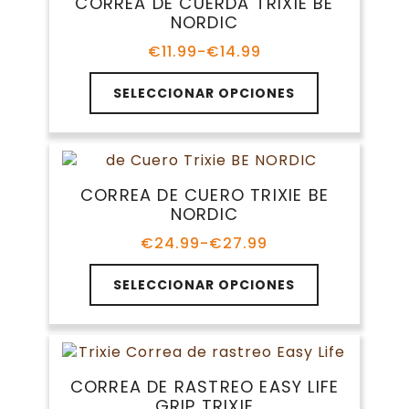
CORREA DE CUERDA TRIXIE BE
NORDIC
€
11.99
-
€
14.99
Rango
de
Este
precios:
SELECCIONAR OPCIONES
producto
desde
tiene
€11.99
múltiples
hasta
variantes.
€14.99
Las
CORREA DE CUERO TRIXIE BE
opciones
NORDIC
se
pueden
€
24.99
-
€
27.99
Rango
elegir
de
Este
en
precios:
SELECCIONAR OPCIONES
producto
la
desde
tiene
€24.99
página
múltiples
hasta
de
variantes.
€27.99
producto
Las
CORREA DE RASTREO EASY LIFE
opciones
GRIP TRIXIE