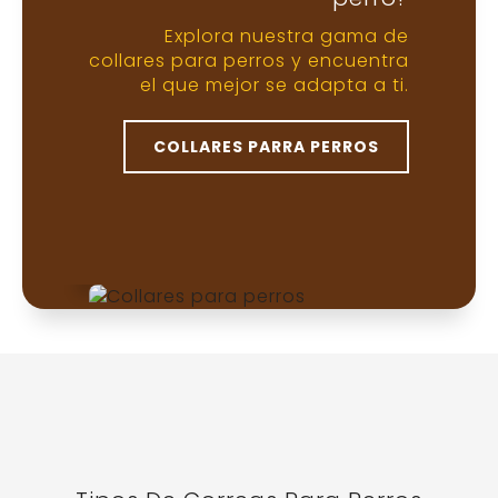
personalidad y estilo de tu perro.
Correa estándar
Ideal para paseos diarios
Suele medir entre 1 y 2 metros.
Brinda un buen equilibrio entre
libertad y control. Es la correa
más común para perros de todos
los tamaños.
Correa retráctil
Mayor libertad controlada
Permite que el perro explore a