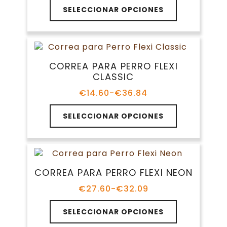
Este
la
SELECCIONAR OPCIONES
producto
página
tiene
de
múltiples
producto
variantes.
Las
CORREA PARA PERRO FLEXI
opciones
CLASSIC
se
pueden
€
14.60
-
€
36.84
Rango
elegir
de
Este
en
precios:
SELECCIONAR OPCIONES
producto
la
desde
tiene
€14.60
página
múltiples
hasta
de
variantes.
€36.84
producto
Las
CORREA PARA PERRO FLEXI NEON
opciones
se
€
27.60
-
€
32.09
Rango
pueden
de
Este
elegir
precios:
SELECCIONAR OPCIONES
producto
en
desde