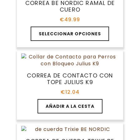
CORREA BE NORDIC RAMAL DE
se
CUERO
pueden
elegir
€
49.99
en
Este
la
SELECCIONAR OPCIONES
producto
página
tiene
de
múltiples
producto
variantes.
Las
opciones
CORREA DE CONTACTO CON
se
TOPE JULIUS K9
pueden
elegir
€
12.04
en
la
AÑADIR A LA CESTA
página
de
producto