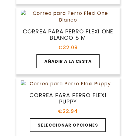
tiene
€27.60
la
múltiples
hasta
página
variantes.
€32.09
de
Las
producto
opciones
CORREA PARA PERRO FLEXI ONE
se
BLANCO 5 M
pueden
elegir
€
32.09
en
la
AÑADIR A LA CESTA
página
de
producto
CORREA PARA PERRO FLEXI
PUPPY
€
22.94
Este
SELECCIONAR OPCIONES
producto
tiene