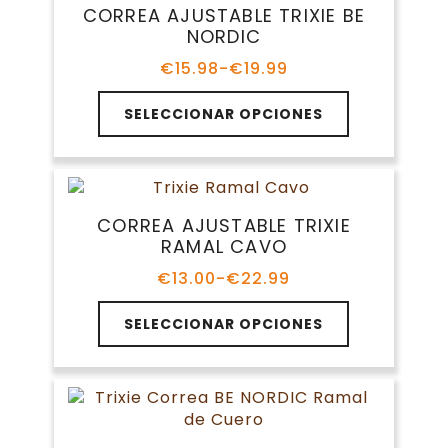
Las
CORREA AJUSTABLE TRIXIE BE
opciones
NORDIC
se
pueden
€
15.98
-
€
19.99
Rango
elegir
de
Este
en
precios:
SELECCIONAR OPCIONES
producto
la
desde
tiene
€15.98
página
múltiples
hasta
de
variantes.
€19.99
producto
Las
CORREA AJUSTABLE TRIXIE
opciones
RAMAL CAVO
se
pueden
€
13.00
-
€
22.99
Rango
elegir
de
Este
en
precios:
SELECCIONAR OPCIONES
producto
la
desde
tiene
€13.00
página
múltiples
hasta
de
variantes.
€22.99
producto
Las
opciones