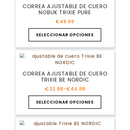
Las
CORREA AJUSTABLE DE CUERO
opciones
NOBUK TRIXIE PURE
se
pueden
€
49.99
elegir
Este
en
SELECCIONAR OPCIONES
producto
la
tiene
página
múltiples
de
variantes.
producto
Las
opciones
CORREA AJUSTABLE DE CUERO
se
TRIXIE BE NORDIC
pueden
elegir
€
32.98
-
€
44.99
Rango
en
de
Este
la
precios:
SELECCIONAR OPCIONES
producto
página
desde
tiene
€32.98
de
múltiples
hasta
producto
variantes.
€44.99