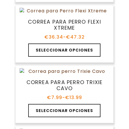
múltiples
variantes.
Las
CORREA PARA PERRO FLEXI
opciones
XTREME
se
pueden
€
36.34
-
€
47.32
Rango
elegir
de
Este
en
precios:
SELECCIONAR OPCIONES
producto
la
desde
tiene
€36.34
página
múltiples
hasta
de
variantes.
€47.32
producto
Las
CORREA PARA PERRO TRIXIE
opciones
CAVO
se
pueden
€
7.99
-
€
13.99
Rango
elegir
de
Este
en
precios:
SELECCIONAR OPCIONES
producto
la
desde
tiene
€7.99
página
múltiples
hasta
de