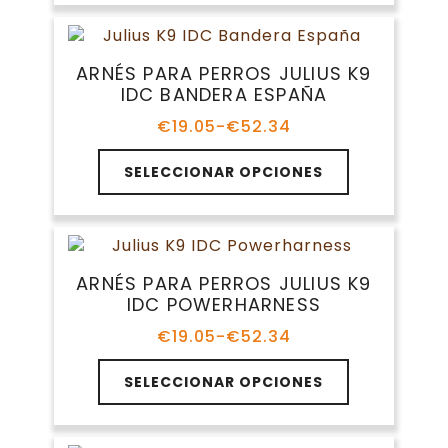
€21.63
página
múltiples
hasta
de
variantes.
€41.68
producto
Las
ARNÉS PARA PERROS JULIUS K9
opciones
IDC BANDERA ESPAÑA
se
pueden
€
19.05
-
€
52.34
Rango
elegir
de
Este
en
precios:
SELECCIONAR OPCIONES
producto
la
desde
tiene
€19.05
página
múltiples
hasta
de
variantes.
€52.34
producto
Las
ARNÉS PARA PERROS JULIUS K9
opciones
IDC POWERHARNESS
se
pueden
€
19.05
-
€
52.34
Rango
elegir
de
Este
en
precios:
SELECCIONAR OPCIONES
producto
la
desde
tiene
€19.05
página
múltiples
hasta
de