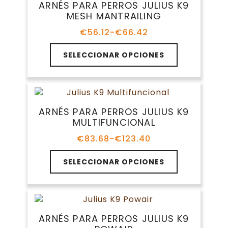
ARNÉS PARA PERROS JULIUS K9
opciones
MESH MANTRAILING
se
pueden
€
56.12
-
€
66.42
Rango
elegir
de
Este
en
precios:
SELECCIONAR OPCIONES
producto
la
desde
tiene
€56.12
página
múltiples
hasta
de
variantes.
€66.42
producto
Las
ARNÉS PARA PERROS JULIUS K9
opciones
MULTIFUNCIONAL
se
pueden
€
83.68
-
€
123.40
Rango
elegir
de
Este
en
precios:
SELECCIONAR OPCIONES
producto
la
desde
tiene
€83.68
página
múltiples
hasta
de
variantes.
€123.40
producto
Las
ARNÉS PARA PERROS JULIUS K9
opciones