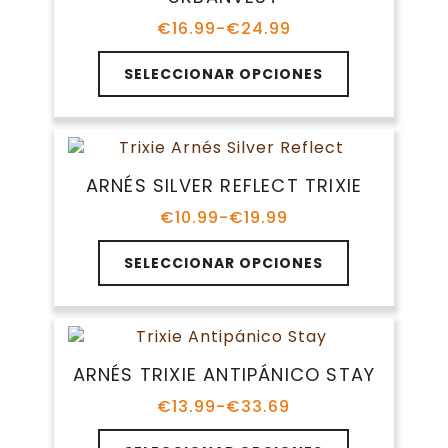
pueden
elegir
€
16.99
-
€
24.99
Rango
en
de
Este
la
precios:
SELECCIONAR OPCIONES
producto
página
desde
tiene
€16.99
de
múltiples
hasta
producto
variantes.
€24.99
Las
ARNÉS SILVER REFLECT TRIXIE
opciones
se
€
10.99
-
€
19.99
Rango
pueden
de
Este
elegir
precios:
SELECCIONAR OPCIONES
producto
en
desde
tiene
€10.99
la
múltiples
hasta
página
variantes.
€19.99
de
Las
producto
ARNÉS TRIXIE ANTIPÁNICO STAY
opciones
se
€
13.99
-
€
33.69
Rango
pueden
de
Este
elegir