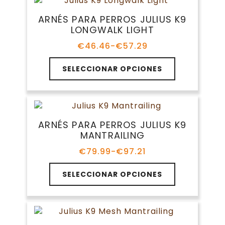
variantes.
€75.00
producto
Las
ARNÉS PARA PERROS JULIUS K9
opciones
LONGWALK LIGHT
se
pueden
€
46.46
-
€
57.29
Rango
elegir
de
Este
en
precios:
SELECCIONAR OPCIONES
producto
la
desde
tiene
€46.46
página
múltiples
hasta
de
variantes.
€57.29
producto
Las
ARNÉS PARA PERROS JULIUS K9
opciones
MANTRAILING
se
pueden
€
79.99
-
€
97.21
Rango
elegir
de
Este
en
precios:
SELECCIONAR OPCIONES
producto
la
desde
tiene
€79.99
página
múltiples
hasta
de
variantes.
€97.21
producto
Las