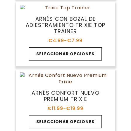
múltiples
variantes.
Las
ARNÉS CON BOZAL DE
opciones
ADIESTRAMIENTO TRIXIE TOP
se
TRAINER
pueden
elegir
€
4.99
-
€
7.99
Rango
en
de
Este
la
precios:
SELECCIONAR OPCIONES
producto
página
desde
tiene
€4.99
de
múltiples
hasta
producto
variantes.
€7.99
Las
opciones
ARNÉS CONFORT NUEVO
se
PREMIUM TRIXIE
pueden
elegir
€
11.99
-
€
19.99
Rango
en
de
Este
la
precios:
SELECCIONAR OPCIONES
producto
página
desde
tiene