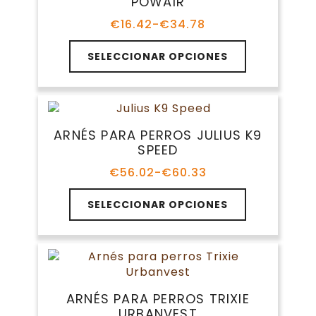
POWAIR
se
pueden
€
16.42
-
€
34.78
Rango
elegir
de
Este
en
precios:
SELECCIONAR OPCIONES
producto
la
desde
tiene
€16.42
página
múltiples
hasta
de
variantes.
€34.78
producto
Las
ARNÉS PARA PERROS JULIUS K9
opciones
SPEED
se
pueden
€
56.02
-
€
60.33
Rango
elegir
de
Este
en
precios:
SELECCIONAR OPCIONES
producto
la
desde
tiene
€56.02
página
múltiples
hasta
de
variantes.
€60.33
producto
Las
opciones
ARNÉS PARA PERROS TRIXIE
se
URBANVEST