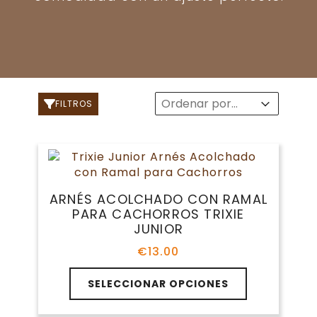
Sort
Sort content
Sort content
FILTROS
ARNÉS ACOLCHADO CON RAMAL
PARA CACHORROS TRIXIE
JUNIOR
€
13.00
Este
SELECCIONAR OPCIONES
producto
tiene