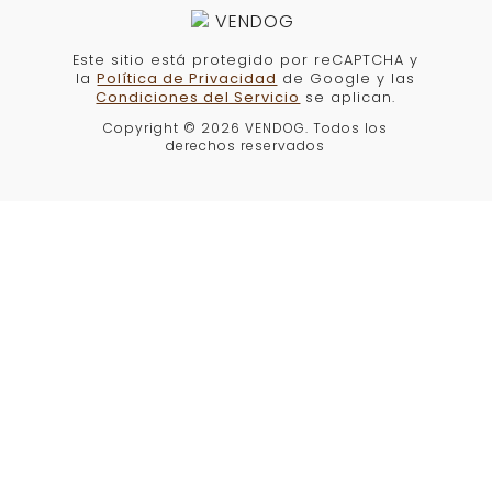
¿Qué tipo de arnés es mejor para
mi perro?
Depende del tamaño, nivel de actividad y
comportamiento de tu perro. Los arneses
antitirones son ideales para perros que
tiran mucho, mientras que los arneses
tipo chaleco son cómodos para paseos
tranquilos.
¿Cuál es la diferencia entre un
arnés y un collar?
Un arnés distribuye la presión por el
pecho y los hombros, reduciendo el
riesgo de lesiones en el cuello. Es una
opción más segura para perros que tiran
o tienen problemas respiratorios.