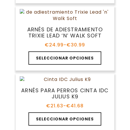
€11.99
de
múltiples
hasta
producto
variantes.
€19.99
Las
opciones
ARNÉS DE ADIESTRAMIENTO
se
TRIXIE LEAD ‘N’ WALK SOFT
pueden
elegir
€
24.99
-
€
30.99
Rango
en
de
Este
la
precios:
SELECCIONAR OPCIONES
producto
página
desde
tiene
€24.99
de
múltiples
hasta
producto
variantes.
€30.99
Las
ARNÉS PARA PERROS CINTA IDC
opciones
JULIUS K9
se
pueden
€
21.63
-
€
41.68
Rango
elegir
de
Este
en
precios:
SELECCIONAR OPCIONES
producto
la
desde
tiene