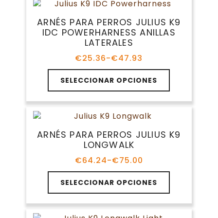
variantes.
€52.34
producto
Las
ARNÉS PARA PERROS JULIUS K9
opciones
IDC POWERHARNESS ANILLAS
se
LATERALES
pueden
elegir
€
25.36
-
€
47.93
Rango
en
de
Este
la
precios:
SELECCIONAR OPCIONES
producto
página
desde
tiene
€25.36
de
múltiples
hasta
producto
variantes.
€47.93
Las
ARNÉS PARA PERROS JULIUS K9
opciones
LONGWALK
se
pueden
€
64.24
-
€
75.00
Rango
elegir
de
Este
en
precios:
SELECCIONAR OPCIONES
producto
la
desde
tiene
€64.24
página
múltiples
hasta
de