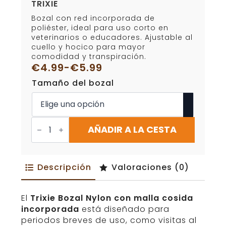
TRIXIE
Bozal con red incorporada de
poliéster, ideal para uso corto en
veterinarios o educadores. Ajustable al
cuello y hocico para mayor
comodidad y transpiración.
€
4.99
-
€
5.99
Rango
Tamaño del bozal
de
precios:
desde
€4.99
Bozal
Nylon
AÑADIR A LA CESTA
hasta
con
€5.99
malla
cosida
Trixie
Descripción
Valoraciones (0)
cantidad
El
Trixie Bozal Nylon con malla cosida
incorporada
está diseñado para
periodos breves de uso, como visitas al