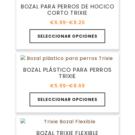
Las
BOZAL PARA PERROS DE HOCICO
opciones
CORTO TRIXIE
se
pueden
€
6.99
-
€
9.20
Rango
elegir
de
Este
en
precios:
SELECCIONAR OPCIONES
producto
la
desde
tiene
€6.99
página
múltiples
hasta
de
variantes.
€9.20
producto
Las
BOZAL PLÁSTICO PARA PERROS
opciones
TRIXIE
se
pueden
€
5.99
-
€
8.69
Rango
elegir
de
Este
en
precios:
SELECCIONAR OPCIONES
producto
la
desde
tiene
€5.99
página
múltiples
hasta
de
variantes.
€8.69
producto
Las
BOZAL TRIXIE FLEXIBLE