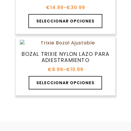
opciones
se
€
14.99
-
€
30.99
Rango
pueden
de
elegir
precios:
SELECCIONAR OPCIONES
en
desde
€14.99
la
hasta
página
€30.99
de
producto
BOZAL TRIXIE NYLON LAZO PARA
ADIESTRAMIENTO
€
8.99
-
€
10.99
Rango
de
Este
precios:
SELECCIONAR OPCIONES
producto
desde
tiene
€8.99
múltiples
hasta
variantes.
€10.99
Las
opciones
se
pueden