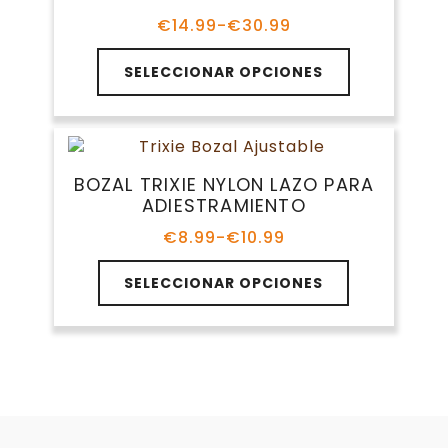
opciones
se
€
14.99
-
€
30.99
Rango
pueden
de
elegir
precios:
SELECCIONAR OPCIONES
en
desde
€14.99
la
hasta
página
€30.99
de
producto
BOZAL TRIXIE NYLON LAZO PARA
ADIESTRAMIENTO
€
8.99
-
€
10.99
Rango
de
Este
precios:
SELECCIONAR OPCIONES
producto
desde
tiene
€8.99
múltiples
hasta
variantes.
€10.99
Las
opciones
se
pueden