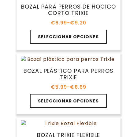
Las
BOZAL PARA PERROS DE HOCICO
opciones
CORTO TRIXIE
se
pueden
€
6.99
-
€
9.20
Rango
elegir
de
Este
en
precios:
SELECCIONAR OPCIONES
producto
la
desde
tiene
€6.99
página
múltiples
hasta
de
variantes.
€9.20
producto
Las
BOZAL PLÁSTICO PARA PERROS
opciones
TRIXIE
se
pueden
€
5.99
-
€
8.69
Rango
elegir
de
Este
en
precios:
SELECCIONAR OPCIONES
producto
la
desde
tiene
€5.99
página
múltiples
hasta
de
variantes.
€8.69
producto
Las
BOZAL TRIXIE FLEXIBLE