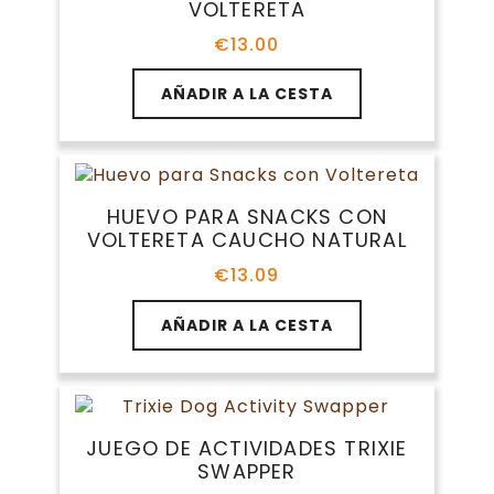
VOLTERETA
pueden
elegir
€
13.00
en
la
AÑADIR A LA CESTA
página
de
producto
HUEVO PARA SNACKS CON
VOLTERETA CAUCHO NATURAL
€
13.09
AÑADIR A LA CESTA
JUEGO DE ACTIVIDADES TRIXIE
SWAPPER