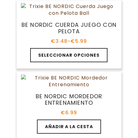
BE NORDIC CUERDA JUEGO CON
PELOTA
€
3.48
-
€
5.99
Rango
de
Este
precios:
SELECCIONAR OPCIONES
producto
desde
tiene
€3.48
múltiples
hasta
variantes.
€5.99
Las
opciones
BE NORDIC MORDEDOR
se
ENTRENAMIENTO
pueden
elegir
€
6.99
en
la
AÑADIR A LA CESTA
página