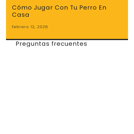
Cómo Jugar Con Tu Perro En
Casa
febrero 12, 2026
Preguntas frecuentes
sobre juguetes interactivos
¿Cuánto tiempo debe usar mi
perro un juguete interactivo?
Depende del nivel de dificultad y de la
energía del perro. En general, sesiones de
10 a 20 minutos son suficientes para
ofrecer estimulación mental sin generar
frustración. Lo importante es mantener el
equilibrio y observar su nivel de
concentración.