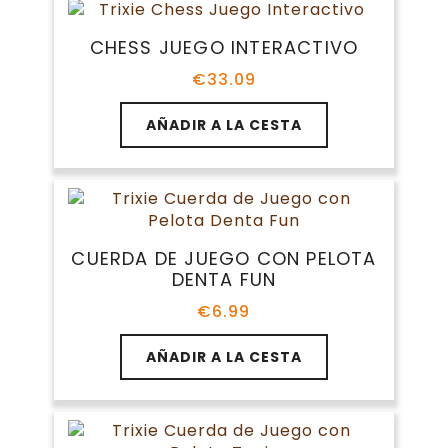
variantes.
€7.70
Las
CHESS JUEGO INTERACTIVO
opciones
se
€
33.09
pueden
elegir
AÑADIR A LA CESTA
en
la
página
de
producto
CUERDA DE JUEGO CON PELOTA
DENTA FUN
€
6.99
AÑADIR A LA CESTA