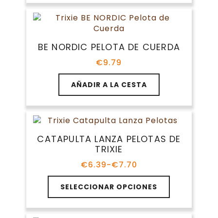
de
producto
BE NORDIC PELOTA DE CUERDA
€
9.79
AÑADIR A LA CESTA
CATAPULTA LANZA PELOTAS DE
TRIXIE
€
6.39
-
€
7.70
Rango
de
Este
precios:
SELECCIONAR OPCIONES
producto
desde
tiene
€6.39
múltiples
hasta