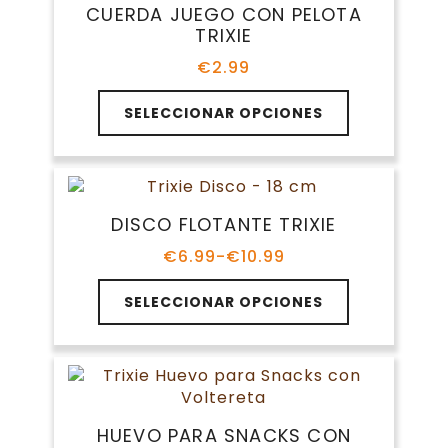
CUERDA JUEGO CON PELOTA
opciones
TRIXIE
se
pueden
€
2.99
elegir
Este
en
SELECCIONAR OPCIONES
producto
la
tiene
página
múltiples
de
variantes.
producto
Las
DISCO FLOTANTE TRIXIE
opciones
se
€
6.99
-
€
10.99
Rango
pueden
de
Este
elegir
precios:
SELECCIONAR OPCIONES
producto
en
desde
tiene
€6.99
la
múltiples
hasta
página
variantes.
€10.99
de
Las
producto
opciones
HUEVO PARA SNACKS CON
se