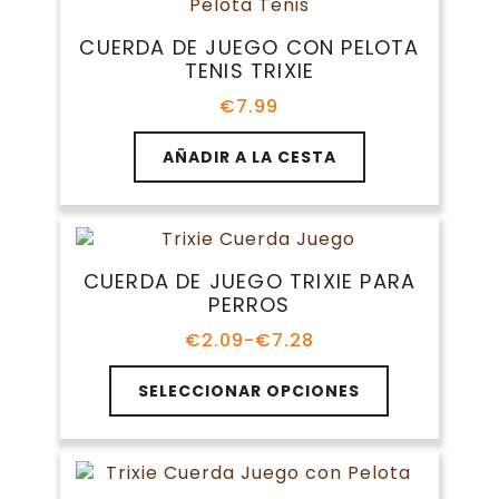
CUERDA DE JUEGO CON PELOTA
TENIS TRIXIE
€
7.99
AÑADIR A LA CESTA
CUERDA DE JUEGO TRIXIE PARA
PERROS
€
2.09
-
€
7.28
Rango
de
Este
precios:
SELECCIONAR OPCIONES
producto
desde
tiene
€2.09
múltiples
hasta
variantes.
€7.28
Las