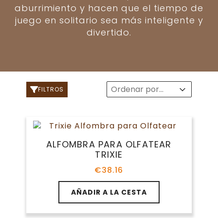
aburrimiento y hacen que el tiempo de
juego en solitario sea más inteligente y
divertido.
Sort
Sort content
Sort content
FILTROS
ALFOMBRA PARA OLFATEAR
TRIXIE
€
38.16
AÑADIR A LA CESTA