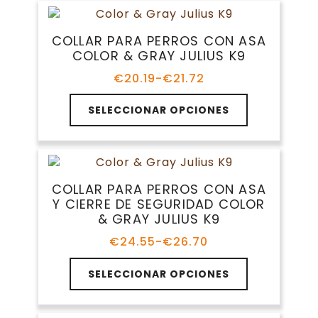
hasta
producto
variantes.
€16.99
Las
COLLAR PARA PERROS CON ASA
opciones
COLOR & GRAY JULIUS K9
se
pueden
€
20.19
-
€
21.72
Rango
elegir
de
Este
en
precios:
SELECCIONAR OPCIONES
producto
la
desde
tiene
€20.19
página
múltiples
hasta
de
variantes.
€21.72
producto
Las
COLLAR PARA PERROS CON ASA
opciones
Y CIERRE DE SEGURIDAD COLOR
se
& GRAY JULIUS K9
pueden
elegir
€
24.55
-
€
26.70
Rango
en
de
Este
la
precios:
SELECCIONAR OPCIONES
producto
página
desde
tiene
€24.55
de
múltiples
hasta