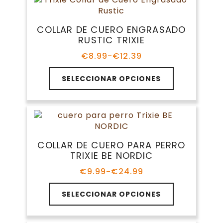
variantes.
€21.99
Las
opciones
COLLAR DE CUERO ENGRASADO
se
RUSTIC TRIXIE
pueden
elegir
€
8.99
-
€
12.39
Rango
en
de
Este
la
precios:
SELECCIONAR OPCIONES
producto
página
desde
tiene
€8.99
de
múltiples
hasta
producto
variantes.
€12.39
Las
opciones
COLLAR DE CUERO PARA PERRO
se
TRIXIE BE NORDIC
pueden
elegir
€
9.99
-
€
24.99
Rango
en
de
Este
la
precios:
SELECCIONAR OPCIONES
producto
página
desde
tiene
€9.99
de
múltiples
hasta