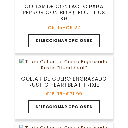
opciones
COLLAR DE CONTACTO PARA
se
PERROS CON BLOQUEO JULIUS
pueden
K9
elegir
en
€
5.65
-
€
6.27
Rango
la
de
Este
página
precios:
SELECCIONAR OPCIONES
producto
de
desde
tiene
€5.65
producto
múltiples
hasta
variantes.
€6.27
Las
opciones
COLLAR DE CUERO ENGRASADO
se
RUSTIC HEARTBEAT TRIXIE
pueden
elegir
€
16.99
-
€
21.99
Rango
en
de
Este
la
precios:
SELECCIONAR OPCIONES
producto
página
desde
tiene
€16.99
de
múltiples
hasta
producto