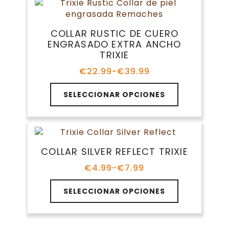
variantes.
€46.05
Las
opciones
COLLAR RUSTIC DE CUERO
se
ENGRASADO EXTRA ANCHO
pueden
TRIXIE
elegir
en
€
22.99
-
€
39.99
Rango
la
de
Este
página
precios:
SELECCIONAR OPCIONES
producto
de
desde
tiene
€22.99
producto
múltiples
hasta
variantes.
€39.99
Las
COLLAR SILVER REFLECT TRIXIE
opciones
se
€
4.99
-
€
7.99
Rango
pueden
de
Este
elegir
precios:
SELECCIONAR OPCIONES
producto
en
desde
tiene
€4.99
la
múltiples
hasta
página