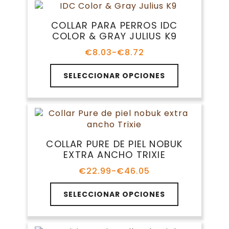
producto
variantes.
€26.70
Las
COLLAR PARA PERROS IDC
opciones
COLOR & GRAY JULIUS K9
se
pueden
€
8.03
-
€
8.72
Rango
elegir
de
Este
en
precios:
SELECCIONAR OPCIONES
producto
la
desde
tiene
€8.03
página
múltiples
hasta
de
variantes.
€8.72
producto
Las
opciones
COLLAR PURE DE PIEL NOBUK
se
EXTRA ANCHO TRIXIE
pueden
elegir
€
22.99
-
€
46.05
Rango
en
de
Este
la
precios:
SELECCIONAR OPCIONES
producto
página
desde
tiene
€22.99
de
múltiples
hasta
producto