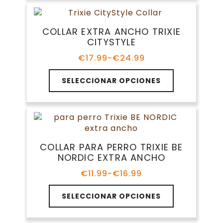
múltiples
hasta
de
variantes.
€7.99
producto
Las
COLLAR EXTRA ANCHO TRIXIE
opciones
CITYSTYLE
se
pueden
€
17.99
-
€
24.99
Rango
elegir
de
Este
en
precios:
SELECCIONAR OPCIONES
producto
la
desde
tiene
€17.99
página
múltiples
hasta
de
variantes.
€24.99
producto
Las
opciones
COLLAR PARA PERRO TRIXIE BE
se
NORDIC EXTRA ANCHO
pueden
elegir
€
11.99
-
€
16.99
Rango
en
de
Este
la
precios:
SELECCIONAR OPCIONES
producto
página
desde
tiene
€11.99
de
múltiples