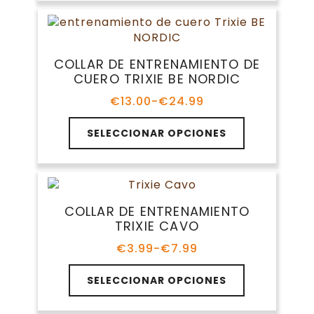
múltiples
hasta
producto
variantes.
€11.99
Las
opciones
COLLAR DE ENTRENAMIENTO DE
se
CUERO TRIXIE BE NORDIC
pueden
elegir
€
13.00
-
€
24.99
Rango
en
de
Este
la
precios:
SELECCIONAR OPCIONES
producto
página
desde
tiene
€13.00
de
múltiples
hasta
producto
variantes.
€24.99
Las
COLLAR DE ENTRENAMIENTO
opciones
TRIXIE CAVO
se
pueden
€
3.99
-
€
7.99
Rango
elegir
de
Este
en
precios:
SELECCIONAR OPCIONES
producto
la
desde
tiene
€3.99
página