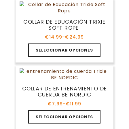
producto
variantes.
€24.99
Las
opciones
COLLAR DE EDUCACIÓN TRIXIE
se
SOFT ROPE
pueden
elegir
€
14.99
-
€
24.99
Rango
en
de
Este
la
precios:
SELECCIONAR OPCIONES
producto
página
desde
tiene
€14.99
de
múltiples
hasta
producto
variantes.
€24.99
Las
opciones
COLLAR DE ENTRENAMIENTO DE
se
CUERDA BE NORDIC
pueden
elegir
€
7.99
-
€
11.99
Rango
en
de
Este
la
precios:
SELECCIONAR OPCIONES
producto
página
desde
tiene
€7.99
de