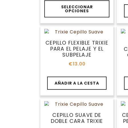
de
Este
precios:
SELECCIONAR
producto
OPCIONES
desde
tiene
€44.99
múltiples
hasta
variantes.
€99.99
Las
opciones
CEPILLO FLEXIBLE TRIXIE
se
PARA EL PELAJE Y EL
C
pueden
SUBPELAJE
elegir
€
13.00
en
la
página
AÑADIR A LA CESTA
de
producto
CEPILLO SUAVE DE
CE
DOBLE CARA TRIXIE
P