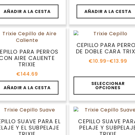
AÑADIR A LA CESTA
AÑADIR A LA CESTA
CEPILLO PARA PERR
DE DOBLE CARA TRIX
EPILLO PARA PERROS
CON AIRE CALIENTE
€
10.99
-
€
13.99
Rango
TRIXIE
de
€
144.69
precios:
Este
desde
SELECCIONAR
producto
€10.99
AÑADIR A LA CESTA
OPCIONES
hasta
tiene
€13.99
múltiples
variantes.
Las
opciones
PILLO SUAVE PARA EL
CEPILLO SUAVE PAR
se
ELAJE Y EL SUBPELAJE
PELAJE Y SUBPELAJ
pueden
TRIXIE
TRIXIE