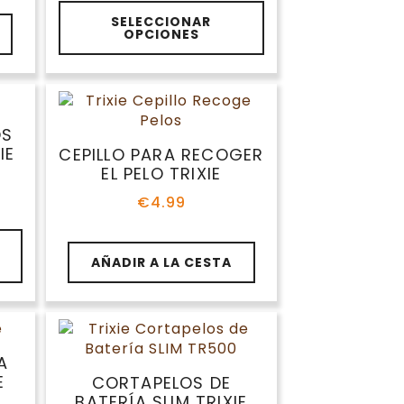
de
Este
precios:
SELECCIONAR
producto
OPCIONES
desde
tiene
€5.99
múltiples
hasta
variantes.
€6.99
Las
opciones
OS
se
IE
CEPILLO PARA RECOGER
pueden
EL PELO TRIXIE
elegir
€
4.99
en
la
página
AÑADIR A LA CESTA
de
producto
A
E
CORTAPELOS DE
BATERÍA SLIM TRIXIE