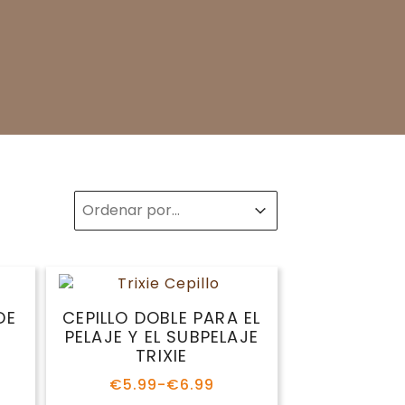
Sort
Sort content
Sort content
DE
CEPILLO DOBLE PARA EL
E
PELAJE Y EL SUBPELAJE
TRIXIE
€
5.99
-
€
6.99
Rango