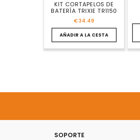
KIT CORTAPELOS DE
BATERÍA TRIXIE TR1150
€
34.49
Es
pr
AÑADIR A LA CESTA
ti
mú
va
La
op
se
pu
ele
en
la
pá
de
pr
SOPORTE