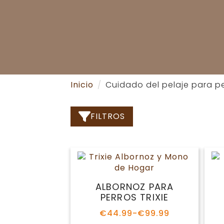
Inicio
Cuidado del pelaje para p
FILTROS
ALBORNOZ PARA
PERROS TRIXIE
€
44.99
-
€
99.99
Rango