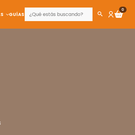
BUSCAR
0
AS
GUÍAS
s