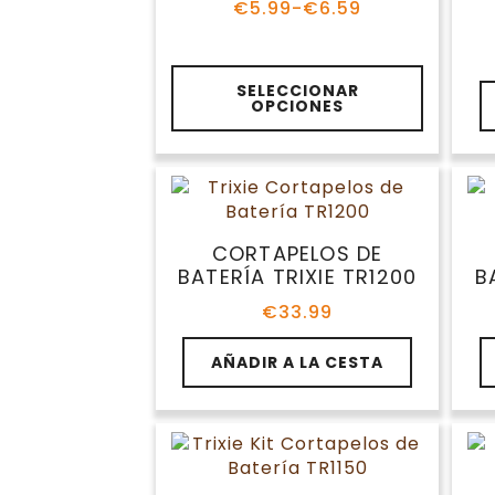
€
5.99
-
€
6.59
Rango
de
precios:
Este
desde
SELECCIONAR
producto
€5.99
OPCIONES
hasta
tiene
€6.59
múltiples
variantes.
Las
opciones
se
CORTAPELOS DE
pueden
BATERÍA TRIXIE TR1200
B
elegir
€
33.99
en
la
AÑADIR A LA CESTA
página
de
producto