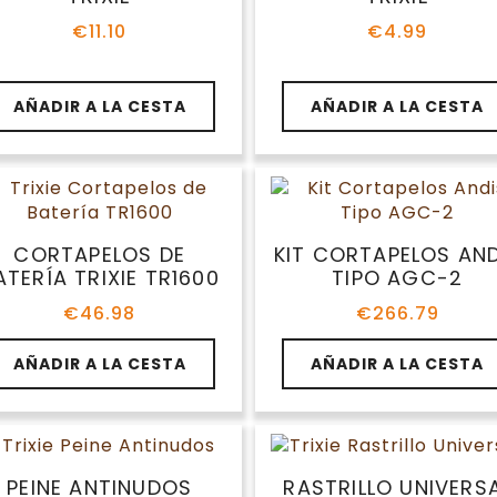
elegir
€
11.10
€
4.99
en
la
página
AÑADIR A LA CESTA
AÑADIR A LA CESTA
de
producto
CORTAPELOS DE
KIT CORTAPELOS AND
ATERÍA TRIXIE TR1600
TIPO AGC-2
€
46.98
€
266.79
AÑADIR A LA CESTA
AÑADIR A LA CESTA
PEINE ANTINUDOS
RASTRILLO UNIVERS