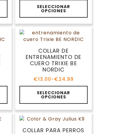
precios:
Este
desde
SELECCIONAR
producto
OPCIONES
€8.99
tiene
hasta
múltiples
€12.39
variantes.
Las
opciones
se
COLLAR DE
pueden
E
ENTRENAMIENTO DE
elegir
C
CUERO TRIXIE BE
en
NORDIC
la
€
13.00
-
€
24.99
página
Rango
de
de
Este
precios:
SELECCIONAR
producto
producto
OPCIONES
desde
tiene
€13.00
múltiples
hasta
variantes.
€24.99
Las
opciones
COLLAR PARA PERROS