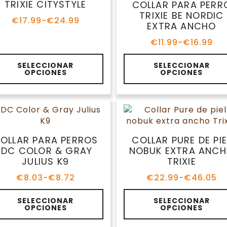
se
TRIXIE CITYSTYLE
COLLAR PARA PERR
eden
pueden
TRIXIE BE NORDIC
€
17.99
-
€
24.99
gir
elegir
Rango
EXTRA ANCHO
de
en
€
11.99
-
€
16.99
precios:
la
Rango
desde
de
gina
página
te
Este
€17.99
precios:
SELECCIONAR
SELECCIONAR
de
oducto
producto
hasta
OPCIONES
OPCIONES
desde
oducto
producto
ene
tiene
€24.99
€11.99
ltiples
múltiples
hasta
riantes.
variantes.
€16.99
s
Las
ciones
opciones
se
OLLAR PARA PERROS
COLLAR PURE DE PIE
eden
pueden
IDC COLOR & GRAY
NOBUK EXTRA ANC
gir
elegir
JULIUS K9
TRIXIE
en
€
8.03
-
€
8.72
€
22.99
-
€
46.05
la
Rango
Rango
de
de
gina
página
te
Este
precios:
precios:
SELECCIONAR
SELECCIONAR
de
oducto
producto
OPCIONES
OPCIONES
desde
desde
oducto
producto
ene
tiene
€8.03
€22.99