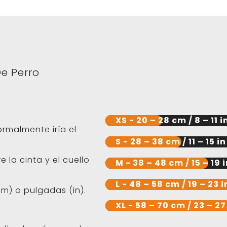
De Perro
XS - 20 – 28 cm / 8 – 11 i
ormalmente iría el
S - 28 – 38 cm / 11 – 15 in
 la cinta y el cuello
M - 38 – 48 cm / 15 – 19 
L - 48 – 58 cm / 19 – 23 i
m) o pulgadas (in).
XL - 58 – 70 cm / 23 – 27