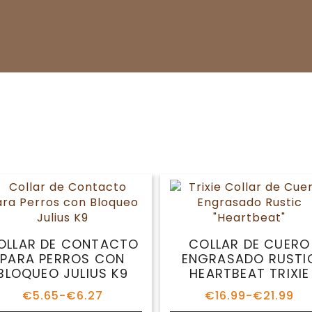
OLLAR DE CONTACTO
COLLAR DE CUERO
PARA PERROS CON
ENGRASADO RUSTI
BLOQUEO JULIUS K9
HEARTBEAT TRIXIE
€
5.65
-
€
6.27
€
16.99
-
€
21.99
Rango
Rango