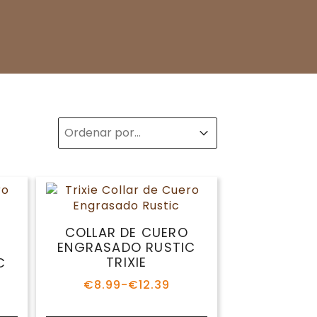
Sort
Sort content
Sort content
COLLAR DE CUERO
ENGRASADO RUSTIC
TRIXIE
C
€
8.99
-
€
12.39
Rango
de