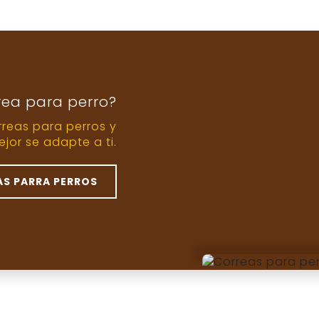
rea para perro?
reas para perros y
jor se adapte a ti.
S PARRA PERROS