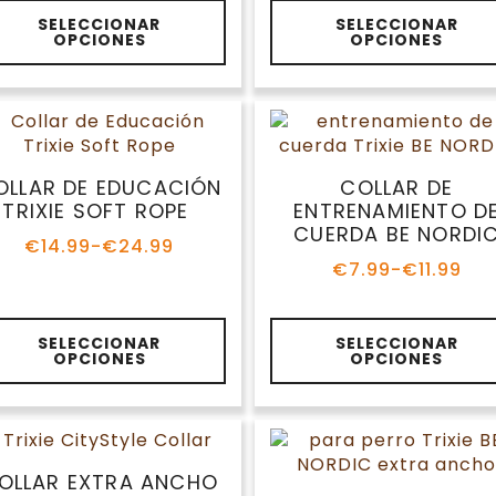
de
de
te
Este
precios:
precios:
SELECCIONAR
SELECCIONAR
oducto
producto
OPCIONES
OPCIONES
desde
desde
ene
tiene
€5.65
€16.99
ltiples
múltiples
hasta
hasta
riantes.
variantes.
€6.27
€21.99
s
Las
ciones
opciones
se
OLLAR DE EDUCACIÓN
COLLAR DE
eden
pueden
TRIXIE SOFT ROPE
ENTRENAMIENTO D
gir
elegir
CUERDA BE NORDI
€
14.99
-
€
24.99
en
Rango
€
7.99
-
€
11.99
de
la
Rango
precios:
de
gina
página
desde
precios:
de
te
Este
€14.99
desde
SELECCIONAR
SELECCIONAR
oducto
producto
oducto
producto
OPCIONES
OPCIONES
hasta
€7.99
ene
tiene
€24.99
hasta
ltiples
múltiples
€11.99
riantes.
variantes.
s
Las
ciones
opciones
OLLAR EXTRA ANCHO