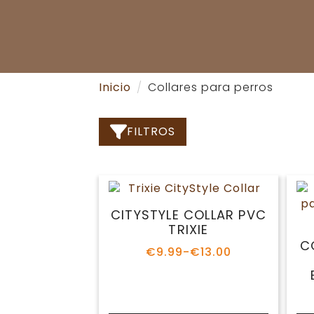
Inicio
Collares para perros
FILTROS
CITYSTYLE COLLAR PVC
TRIXIE
C
€
9.99
-
€
13.00
Rango
de
precios:
desde
€9.99