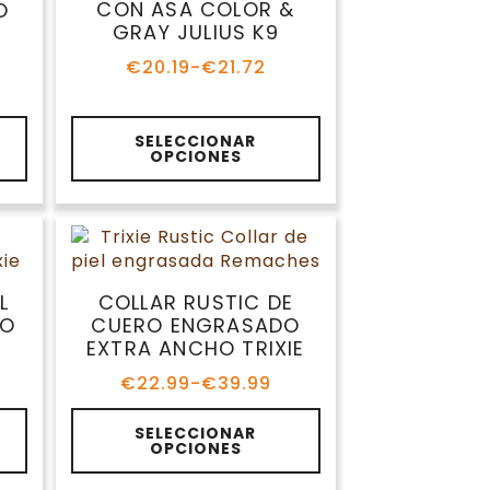
se
CON ASA COLOR &
O
pueden
GRAY JULIUS K9
elegir
€
20.19
-
€
21.72
en
Rango
de
la
precios:
página
Este
desde
SELECCIONAR
de
producto
OPCIONES
€20.19
producto
tiene
hasta
múltiples
€21.72
variantes.
Las
opciones
se
L
COLLAR RUSTIC DE
pueden
HO
CUERO ENGRASADO
elegir
EXTRA ANCHO TRIXIE
en
€
22.99
-
€
39.99
la
Rango
de
página
Este
precios:
SELECCIONAR
de
producto
OPCIONES
desde
producto
tiene
€22.99