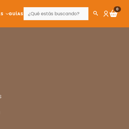
BUSCAR
0
AS
GUÍAS
s
a