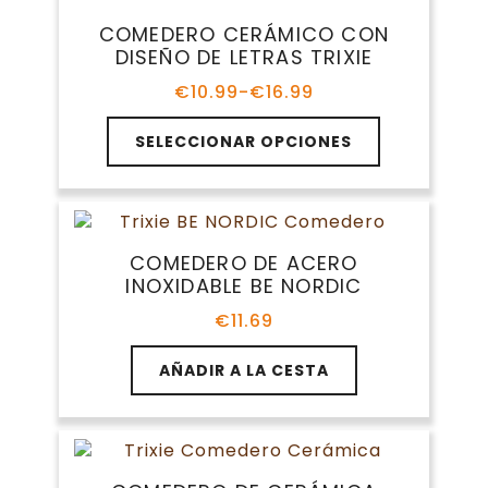
Las
COMEDERO CERÁMICO CON
opciones
DISEÑO DE LETRAS TRIXIE
se
pueden
€
10.99
-
€
16.99
Rango
elegir
de
Este
en
precios:
SELECCIONAR OPCIONES
producto
la
desde
tiene
€10.99
página
múltiples
hasta
de
variantes.
€16.99
producto
Las
COMEDERO DE ACERO
opciones
INOXIDABLE BE NORDIC
se
pueden
€
11.69
elegir
en
AÑADIR A LA CESTA
la
página
de
producto