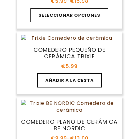
elegir
€
5.99
-
€
15.98
Rango
en
de
Este
la
precios:
SELECCIONAR OPCIONES
producto
página
desde
tiene
€5.99
de
múltiples
hasta
producto
variantes.
€15.98
Las
COMEDERO PEQUEÑO DE
opciones
CERÁMICA TRIXIE
se
pueden
€
5.99
elegir
en
AÑADIR A LA CESTA
la
página
de
producto
COMEDERO PLANO DE CERÁMICA
BE NORDIC
€
9.99
-
€
13.00