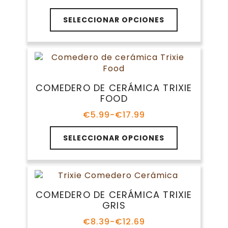
Rango
de
Este
precios:
SELECCIONAR OPCIONES
producto
desde
tiene
€5.99
múltiples
hasta
variantes.
€14.59
Las
opciones
COMEDERO DE CERÁMICA TRIXIE
se
FOOD
pueden
elegir
€
5.99
-
€
17.99
Rango
en
de
Este
la
precios:
SELECCIONAR OPCIONES
producto
página
desde
tiene
€5.99
de
múltiples
hasta
producto
variantes.
€17.99
Las
COMEDERO DE CERÁMICA TRIXIE
opciones
GRIS
se
pueden
€
8.39
-
€
12.69
Rango