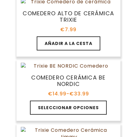
variantes.
€9.99
Las
COMEDERO ALTO DE CERÁMICA
opciones
TRIXIE
se
pueden
€
7.99
elegir
en
AÑADIR A LA CESTA
la
página
de
producto
COMEDERO CERÁMICA BE
NORDIC
€
14.99
-
€
33.99
Rango
de
Este
precios:
SELECCIONAR OPCIONES
producto
desde
tiene
€14.99
múltiples
hasta
variantes.
€33.99