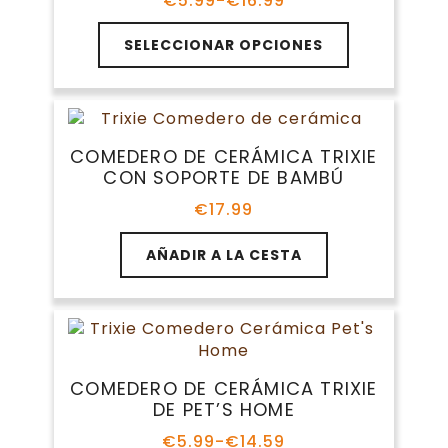
€
5.99
-
€
16.99
Rango
elegir
de
Este
en
precios:
SELECCIONAR OPCIONES
producto
la
desde
tiene
€5.99
página
múltiples
hasta
de
variantes.
€16.99
producto
Las
COMEDERO DE CERÁMICA TRIXIE
opciones
CON SOPORTE DE BAMBÚ
se
pueden
€
17.99
elegir
en
AÑADIR A LA CESTA
la
página
de
producto
COMEDERO DE CERÁMICA TRIXIE
DE PET’S HOME
€
5.99
-
€
14.59