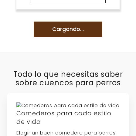
la
desde
tiene
€3.99
página
múltiples
hasta
de
variantes.
€6.99
producto
Las
Cargando...
opciones
se
pueden
elegir
en
la
página
Todo lo que necesitas saber
de
sobre cuencos para perros
producto
Comederos para cada estilo
de vida
Elegir un buen comedero para perros