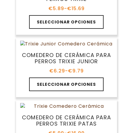
se
pueden
€
5.89
-
€
15.69
Rango
elegir
de
Este
en
precios:
SELECCIONAR OPCIONES
producto
la
desde
tiene
€5.89
página
múltiples
hasta
de
variantes.
€15.69
producto
Las
COMEDERO DE CERÁMICA PARA
opciones
PERROS TRIXIE JUNIOR
se
pueden
€
6.29
-
€
9.79
Rango
elegir
de
Este
en
precios:
SELECCIONAR OPCIONES
producto
la
desde
tiene
€6.29
página
múltiples
hasta
de
variantes.
€9.79
producto
Las
COMEDERO DE CERÁMICA PARA
opciones
PERROS TRIXIE PATAS
se
pueden