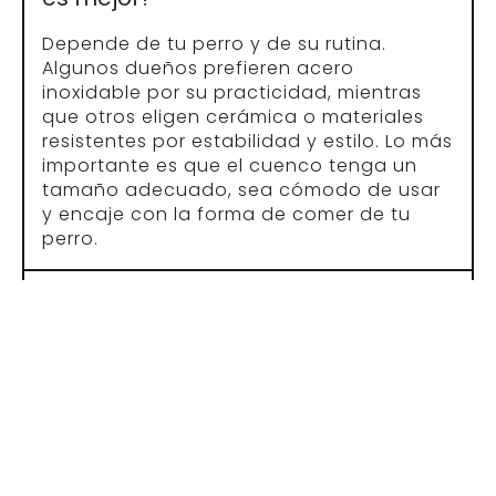
Depende de tu perro y de su rutina.
Algunos dueños prefieren acero
inoxidable por su practicidad, mientras
que otros eligen cerámica o materiales
resistentes por estabilidad y estilo. Lo más
importante es que el cuenco tenga un
tamaño adecuado, sea cómodo de usar
y encaje con la forma de comer de tu
perro.
¿Cuándo conviene usar un
comedero lento para perros?
Puede ser una buena opción cuando el
perro come demasiado rápido. Un
comedero lento ayuda a que la comida
dure más tiempo y hace el momento de
comer algo más pausado y entretenido.