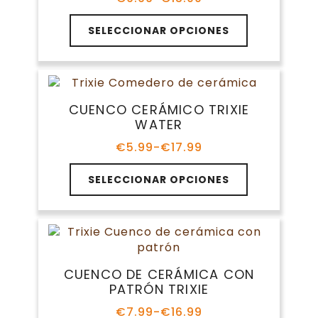
Rango
de
Este
precios:
SELECCIONAR OPCIONES
producto
desde
tiene
€9.99
múltiples
hasta
variantes.
€13.00
Las
CUENCO CERÁMICO TRIXIE
opciones
WATER
se
pueden
€
5.99
-
€
17.99
Rango
elegir
de
Este
en
precios:
SELECCIONAR OPCIONES
producto
la
desde
tiene
€5.99
página
múltiples
hasta
de
variantes.
€17.99
producto
Las
opciones
CUENCO DE CERÁMICA CON
se
PATRÓN TRIXIE
pueden
elegir
€
7.99
-
€
16.99
Rango