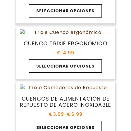
en
de
Este
la
precios:
SELECCIONAR OPCIONES
producto
página
desde
tiene
€7.99
de
múltiples
hasta
producto
variantes.
€16.99
Las
CUENCO TRIXIE ERGONÓMICO
opciones
se
€
14.99
pueden
Este
elegir
SELECCIONAR OPCIONES
producto
en
tiene
la
múltiples
página
variantes.
de
Las
producto
CUENCOS DE ALIMENTACIÓN DE
opciones
REPUESTO DE ACERO INOXIDABLE
se
pueden
€
3.99
-
€
6.99
Rango
elegir
de
Este
en
precios:
SELECCIONAR OPCIONES
producto