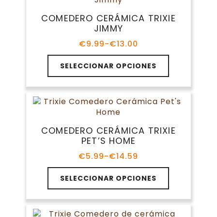
Las
opciones
COMEDERO CERÁMICA TRIXIE
se
JIMMY
pueden
elegir
€
9.99
-
€
13.00
Rango
en
de
Este
la
precios:
SELECCIONAR OPCIONES
producto
página
desde
tiene
€9.99
de
múltiples
hasta
producto
variantes.
€13.00
Las
opciones
COMEDERO CERÁMICA TRIXIE
se
PET’S HOME
pueden
elegir
€
5.99
-
€
14.59
Rango
en
de
Este
la
precios:
SELECCIONAR OPCIONES
producto
página
desde
tiene
€5.99
de
múltiples
hasta
producto
variantes.
€14.59