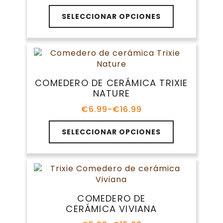
elegir
de
Este
en
precios:
SELECCIONAR OPCIONES
producto
la
desde
tiene
€8.39
página
múltiples
hasta
de
variantes.
€12.69
producto
Las
opciones
COMEDERO DE CERÁMICA TRIXIE
se
NATURE
pueden
elegir
€
6.99
-
€
16.99
Rango
en
de
Este
la
precios:
SELECCIONAR OPCIONES
producto
página
desde
tiene
€6.99
de
múltiples
hasta
producto
variantes.
€16.99
Las
opciones
COMEDERO DE
se
CERÁMICA VIVIANA
pueden