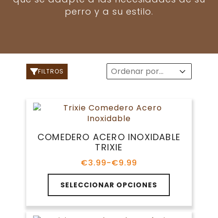
perro y a su estilo.
Sort
Sort content
Sort content
FILTROS
COMEDERO ACERO INOXIDABLE
TRIXIE
€
3.99
-
€
9.99
Rango
de
Este
precios:
SELECCIONAR OPCIONES
producto
desde
tiene
€3.99
múltiples
hasta