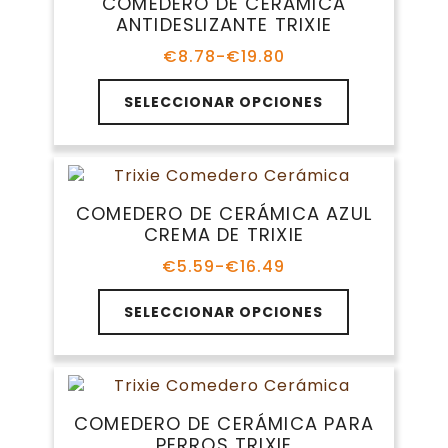
COMEDERO DE CERÁMICA
ANTIDESLIZANTE TRIXIE
€
8.78
-
€
19.80
Rango
de
Este
precios:
SELECCIONAR OPCIONES
producto
desde
tiene
€8.78
múltiples
hasta
variantes.
€19.80
Las
COMEDERO DE CERÁMICA AZUL
opciones
CREMA DE TRIXIE
se
pueden
€
5.59
-
€
16.49
Rango
elegir
de
Este
en
precios:
SELECCIONAR OPCIONES
producto
la
desde
tiene
€5.59
página
múltiples
hasta
de
variantes.
€16.49
producto
Las
COMEDERO DE CERÁMICA PARA
opciones
PERROS TRIXIE