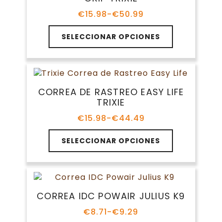
se
pueden
€
15.98
-
€
50.99
Rango
elegir
de
Este
en
precios:
SELECCIONAR OPCIONES
producto
la
desde
tiene
€15.98
página
múltiples
hasta
de
variantes.
€50.99
producto
Las
CORREA DE RASTREO EASY LIFE
opciones
TRIXIE
se
pueden
€
15.98
-
€
44.49
Rango
elegir
de
Este
en
precios:
SELECCIONAR OPCIONES
producto
la
desde
tiene
€15.98
página
múltiples
hasta
de
variantes.
€44.49
producto
Las
CORREA IDC POWAIR JULIUS K9
opciones
se
€
8.71
-
€
9.29
Rango
pueden