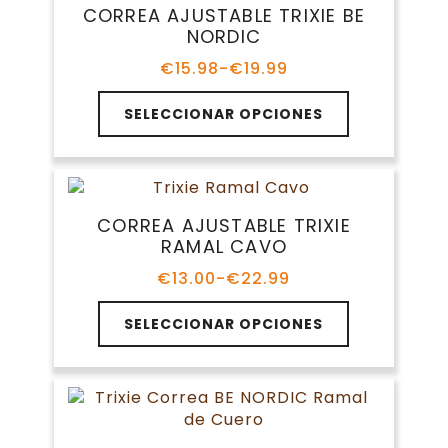
Las
CORREA AJUSTABLE TRIXIE BE
opciones
NORDIC
se
pueden
€
15.98
-
€
19.99
Rango
elegir
de
Este
en
precios:
SELECCIONAR OPCIONES
producto
la
desde
tiene
€15.98
página
múltiples
hasta
de
variantes.
€19.99
producto
Las
CORREA AJUSTABLE TRIXIE
opciones
RAMAL CAVO
se
pueden
€
13.00
-
€
22.99
Rango
elegir
de
Este
en
precios:
SELECCIONAR OPCIONES
producto
la
desde
tiene
€13.00
página
múltiples
hasta
de
variantes.
€22.99
producto
Las
opciones