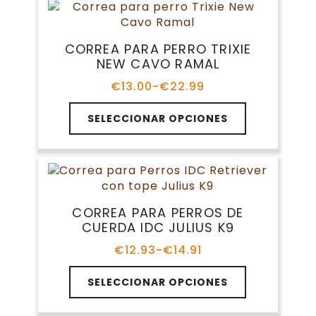
variantes.
€13.99
producto
Las
opciones
CORREA PARA PERRO TRIXIE
se
NEW CAVO RAMAL
pueden
elegir
€
13.00
-
€
22.99
Rango
en
de
Este
la
precios:
SELECCIONAR OPCIONES
producto
página
desde
tiene
€13.00
de
múltiples
hasta
producto
variantes.
€22.99
Las
opciones
CORREA PARA PERROS DE
se
CUERDA IDC JULIUS K9
pueden
elegir
€
12.93
-
€
14.91
Rango
en
de
Este
la
precios:
SELECCIONAR OPCIONES
producto
página
desde
tiene
€12.93
de