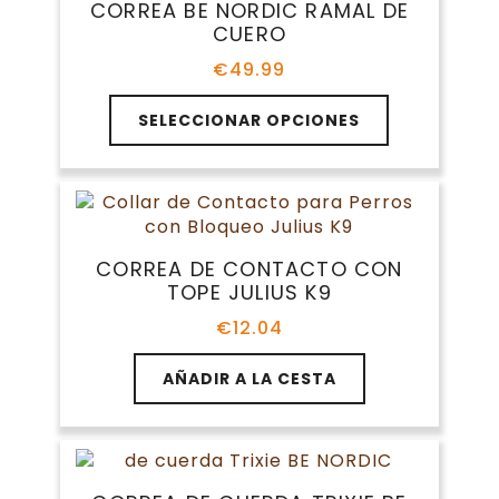
CORREA BE NORDIC RAMAL DE
se
CUERO
pueden
elegir
€
49.99
en
Este
la
SELECCIONAR OPCIONES
producto
página
tiene
de
múltiples
producto
variantes.
Las
opciones
CORREA DE CONTACTO CON
se
TOPE JULIUS K9
pueden
elegir
€
12.04
en
la
AÑADIR A LA CESTA
página
de
producto