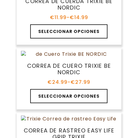
CORREA DE CUERDA TRIXIE BE
NORDIC
€
11.99
-
€
14.99
Rango
de
Este
precios:
SELECCIONAR OPCIONES
producto
desde
tiene
€11.99
múltiples
hasta
variantes.
€14.99
Las
CORREA DE CUERO TRIXIE BE
opciones
NORDIC
se
pueden
€
24.99
-
€
27.99
Rango
elegir
de
Este
en
precios:
SELECCIONAR OPCIONES
producto
la
desde
tiene
€24.99
página
múltiples
hasta
de
variantes.
€27.99
producto
Las
CORREA DE RASTREO EASY LIFE
opciones
GRIP TRIXIE