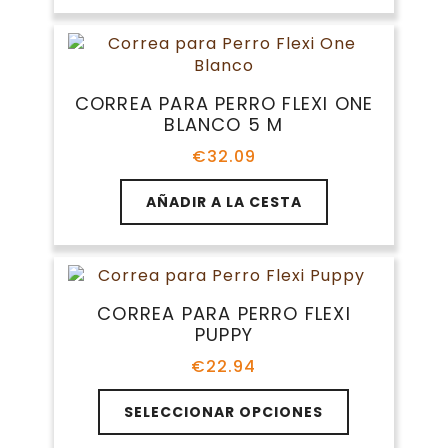
tiene
€27.60
la
múltiples
hasta
página
variantes.
€32.09
de
Las
producto
opciones
CORREA PARA PERRO FLEXI ONE
se
BLANCO 5 M
pueden
elegir
€
32.09
en
la
AÑADIR A LA CESTA
página
de
producto
CORREA PARA PERRO FLEXI
PUPPY
€
22.94
Este
SELECCIONAR OPCIONES
producto
tiene