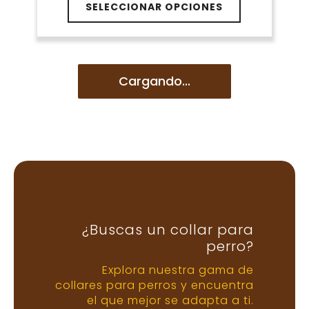
página
precios:
SELECCIONAR OPCIONES
producto
de
desde
tiene
€15.86
producto
múltiples
hasta
variantes.
€18.56
Las
Cargando...
opciones
se
pueden
elegir
en
la
página
de
producto
¿Buscas un collar para
perro?
Explora nuestra gama de
collares para perros y encuentra
el que mejor se adapta a ti.