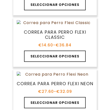
Este
la
SELECCIONAR OPCIONES
producto
página
tiene
de
múltiples
producto
variantes.
Las
CORREA PARA PERRO FLEXI
opciones
CLASSIC
se
pueden
€
14.60
-
€
36.84
Rango
elegir
de
Este
en
precios:
SELECCIONAR OPCIONES
producto
la
desde
tiene
€14.60
página
múltiples
hasta
de
variantes.
€36.84
producto
Las
CORREA PARA PERRO FLEXI NEON
opciones
se
€
27.60
-
€
32.09
Rango
pueden
de
Este
elegir
precios:
SELECCIONAR OPCIONES
producto
en
desde