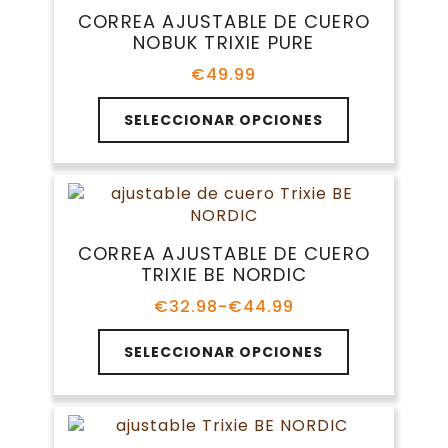
Las
CORREA AJUSTABLE DE CUERO
opciones
NOBUK TRIXIE PURE
se
pueden
€
49.99
elegir
Este
en
SELECCIONAR OPCIONES
producto
la
tiene
página
múltiples
de
variantes.
producto
Las
opciones
CORREA AJUSTABLE DE CUERO
se
TRIXIE BE NORDIC
pueden
elegir
€
32.98
-
€
44.99
Rango
en
de
Este
la
precios:
SELECCIONAR OPCIONES
producto
página
desde
tiene
€32.98
de
múltiples
hasta
producto
variantes.
€44.99