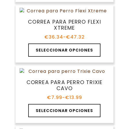
múltiples
variantes.
Las
CORREA PARA PERRO FLEXI
opciones
XTREME
se
pueden
€
36.34
-
€
47.32
Rango
elegir
de
Este
en
precios:
SELECCIONAR OPCIONES
producto
la
desde
tiene
€36.34
página
múltiples
hasta
de
variantes.
€47.32
producto
Las
CORREA PARA PERRO TRIXIE
opciones
CAVO
se
pueden
€
7.99
-
€
13.99
Rango
elegir
de
Este
en
precios:
SELECCIONAR OPCIONES
producto
la
desde
tiene
€7.99
página
múltiples
hasta
de