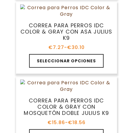
múltiples
hasta
producto
variantes.
€14.91
Las
opciones
CORREA PARA PERROS IDC
se
COLOR & GRAY CON ASA JULIUS
pueden
K9
elegir
en
€
7.27
-
€
30.10
Rango
la
de
Este
página
precios:
SELECCIONAR OPCIONES
producto
de
desde
tiene
€7.27
producto
múltiples
hasta
variantes.
€30.10
Las
opciones
CORREA PARA PERROS IDC
se
COLOR & GRAY CON
pueden
MOSQUETÓN DOBLE JULIUS K9
elegir
en
€
15.86
-
€
18.56
Rango
la
de
Este