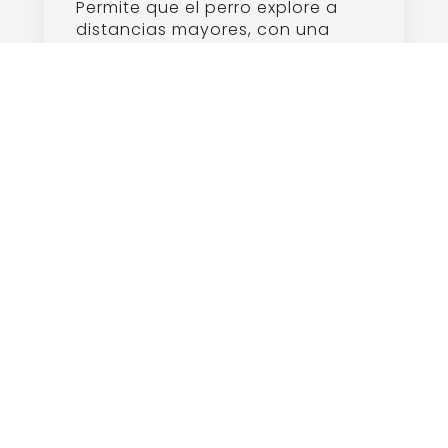
Paseo Con Correa Suelta
julio 28, 2025
Leer la guía
Mantener la correa de tu perro en
buen estado.