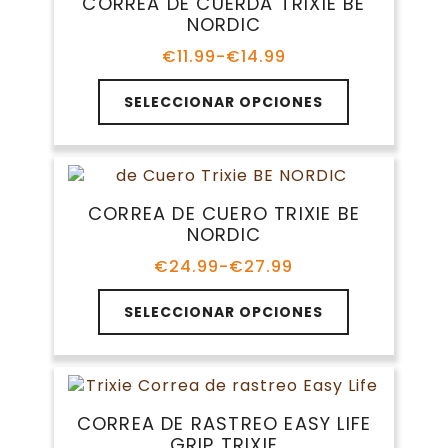
CORREA DE CUERDA TRIXIE BE
NORDIC
€
11.99
-
€
14.99
Rango
de
Este
precios:
SELECCIONAR OPCIONES
producto
desde
tiene
€11.99
múltiples
hasta
variantes.
€14.99
Las
CORREA DE CUERO TRIXIE BE
opciones
NORDIC
se
pueden
€
24.99
-
€
27.99
Rango
elegir
de
Este
en
precios:
SELECCIONAR OPCIONES
producto
la
desde
tiene
€24.99
página
múltiples
hasta
de
variantes.
€27.99
producto
Las
CORREA DE RASTREO EASY LIFE
opciones
GRIP TRIXIE