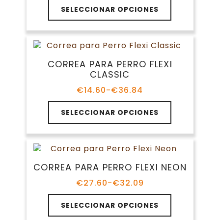
Este
la
SELECCIONAR OPCIONES
producto
página
tiene
de
múltiples
producto
variantes.
Las
CORREA PARA PERRO FLEXI
opciones
CLASSIC
se
pueden
€
14.60
-
€
36.84
Rango
elegir
de
Este
en
precios:
SELECCIONAR OPCIONES
producto
la
desde
tiene
€14.60
página
múltiples
hasta
de
variantes.
€36.84
producto
Las
CORREA PARA PERRO FLEXI NEON
opciones
se
€
27.60
-
€
32.09
Rango
pueden
de
Este
elegir
precios:
SELECCIONAR OPCIONES
producto
en
desde