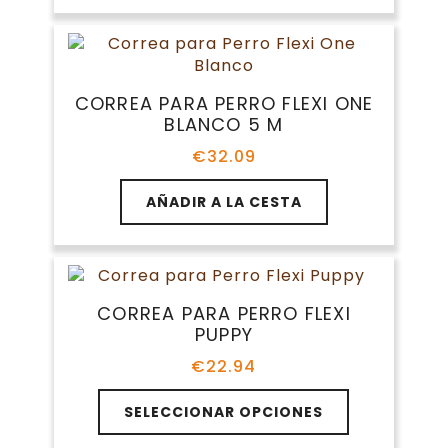
tiene
€27.60
la
múltiples
hasta
página
variantes.
€32.09
de
Las
producto
opciones
CORREA PARA PERRO FLEXI ONE
se
BLANCO 5 M
pueden
elegir
€
32.09
en
la
AÑADIR A LA CESTA
página
de
producto
CORREA PARA PERRO FLEXI
PUPPY
€
22.94
Este
SELECCIONAR OPCIONES
producto
tiene