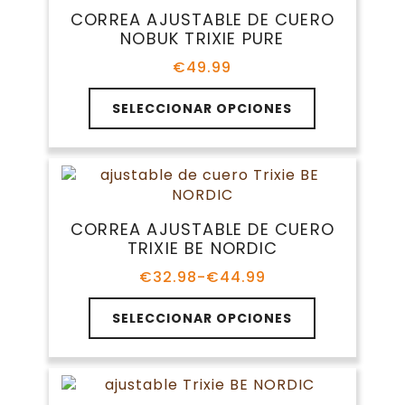
Las
CORREA AJUSTABLE DE CUERO
opciones
NOBUK TRIXIE PURE
se
pueden
€
49.99
elegir
Este
en
SELECCIONAR OPCIONES
producto
la
tiene
página
múltiples
de
variantes.
producto
Las
opciones
CORREA AJUSTABLE DE CUERO
se
TRIXIE BE NORDIC
pueden
elegir
€
32.98
-
€
44.99
Rango
en
de
Este
la
precios:
SELECCIONAR OPCIONES
producto
página
desde
tiene
€32.98
de
múltiples
hasta
producto
variantes.
€44.99