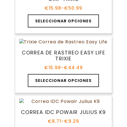
se
pueden
€
15.98
-
€
50.99
Rango
elegir
de
Este
en
precios:
SELECCIONAR OPCIONES
producto
la
desde
tiene
€15.98
página
múltiples
hasta
de
variantes.
€50.99
producto
Las
CORREA DE RASTREO EASY LIFE
opciones
TRIXIE
se
pueden
€
15.98
-
€
44.49
Rango
elegir
de
Este
en
precios:
SELECCIONAR OPCIONES
producto
la
desde
tiene
€15.98
página
múltiples
hasta
de
variantes.
€44.49
producto
Las
CORREA IDC POWAIR JULIUS K9
opciones
se
€
8.71
-
€
9.29
Rango
pueden