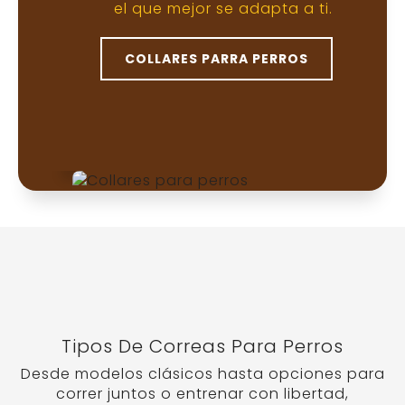
Correa manos libres
Para caminar libremente
Se sujeta a la cintura o al torso,
ideal para personas activas o
multitarea. Requiere que el perro
sepa caminar sin tirar.
Correa multiposición
Versátil y adaptable
Tiene varios anillos o clips que
permiten ajustar la longitud o
usarla como doble correa,
cruzada al cuerpo o atada
fácilmente a objetos.