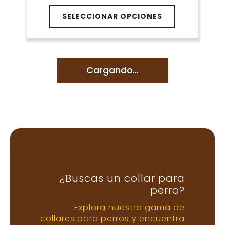
distancias mayores, con una
cuerda que se enrolla y
desenrolla automáticamente. No
se recomienda para perros que
tiran mucho o zonas concurridas.
Correa larga
Perfecta para entrenar
Varía entre 3 y 15 metros. Muy útil
para adiestramiento con
llamada, ejercicios de
obediencia o rastreo. Requiere
atención para evitar enredos.