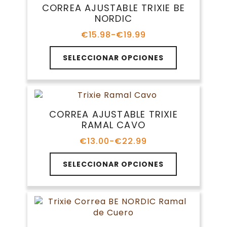
Las
CORREA AJUSTABLE TRIXIE BE
opciones
NORDIC
se
pueden
€
15.98
-
€
19.99
Rango
elegir
de
Este
en
precios:
SELECCIONAR OPCIONES
producto
la
desde
tiene
€15.98
página
múltiples
hasta
de
variantes.
€19.99
producto
Las
CORREA AJUSTABLE TRIXIE
opciones
RAMAL CAVO
se
pueden
€
13.00
-
€
22.99
Rango
elegir
de
Este
en
precios:
SELECCIONAR OPCIONES
producto
la
desde
tiene
€13.00
página
múltiples
hasta
de
variantes.
€22.99
producto
Las
opciones