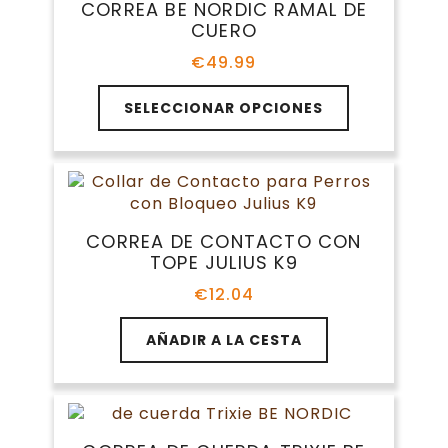
CORREA BE NORDIC RAMAL DE
se
CUERO
pueden
elegir
€
49.99
en
Este
la
SELECCIONAR OPCIONES
producto
página
tiene
de
múltiples
producto
variantes.
Las
opciones
CORREA DE CONTACTO CON
se
TOPE JULIUS K9
pueden
elegir
€
12.04
en
la
AÑADIR A LA CESTA
página
de
producto