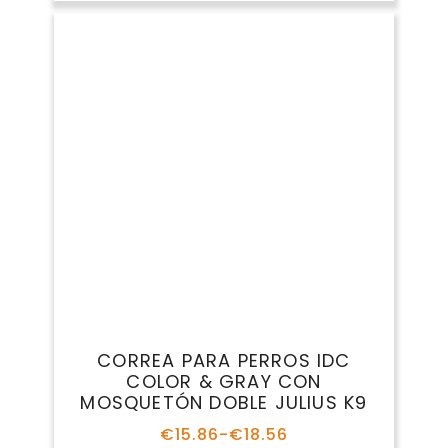
personalidad y estilo de tu perro.
Correa estándar
Ideal para paseos diarios
Suele medir entre 1 y 2 metros.
Brinda un buen equilibrio entre
libertad y control. Es la correa
más común para perros de todos
los tamaños.
Correa retráctil
Mayor libertad controlada
Permite que el perro explore a