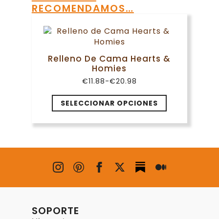
RECOMENDAMOS…
Relleno De Cama Hearts &
Homies
€
11.88
-
€
20.98
Rango
de
Este
precios:
SELECCIONAR OPCIONES
desde
producto
€11.88
tiene
hasta
múltiples
€20.98
variantes.
Las
opciones
se
pueden
elegir
en
SOPORTE
la