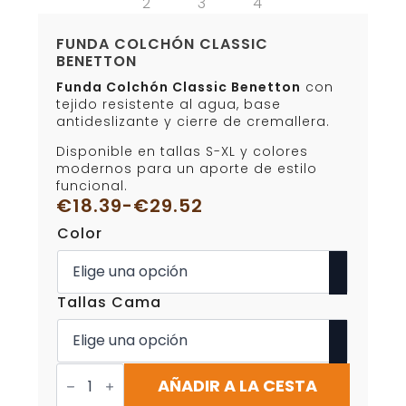
FUNDA COLCHÓN CLASSIC
BENETTON
Funda Colchón Classic Benetton
con
tejido resistente al agua, base
antideslizante y cierre de cremallera.
Disponible en tallas S-XL y colores
modernos para un aporte de estilo
funcional.
€
18.39
-
€
29.52
Rango
Color
de
precios:
desde
€18.39
Tallas Cama
hasta
€29.52
Funda
Colchón
AÑADIR A LA CESTA
Classic