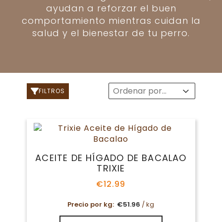
ayudan a reforzar el buen
comportamiento mientras cuidan la
salud y el bienestar de tu perro.
Sort
Sort content
Sort content
FILTROS
ACEITE DE HÍGADO DE BACALAO
TRIXIE
€
12.99
Precio por kg:
€
51.96
/ kg