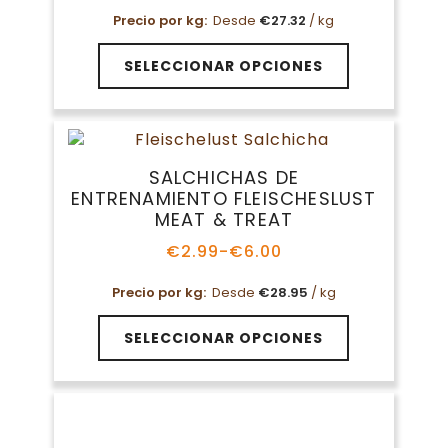
de
Precio por kg:
Desde
€
27.32
/ kg
precios:
desde
Este
€13.09
SELECCIONAR OPCIONES
producto
hasta
tiene
€21.99
múltiples
variantes.
Las
SALCHICHAS DE
opciones
ENTRENAMIENTO FLEISCHESLUST
se
MEAT & TREAT
pueden
elegir
€
2.99
-
€
6.00
Rango
en
de
Precio por kg:
Desde
€
28.95
/ kg
la
precios:
página
desde
Este
€2.99
de
SELECCIONAR OPCIONES
producto
hasta
producto
tiene
€6.00
múltiples
variantes.
Las