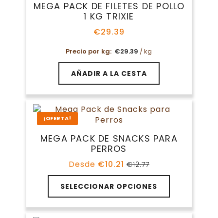
MEGA PACK DE FILETES DE POLLO
1 KG TRIXIE
€
29.39
Precio por kg:
€
29.39
/ kg
AÑADIR A LA CESTA
¡OFERTA!
MEGA PACK DE SNACKS PARA
PERROS
Desde
€
10.21
€
12.77
El
El
precio
precio
original
actual
SELECCIONAR OPCIONES
era:
es:
€12.77.
€10.21.