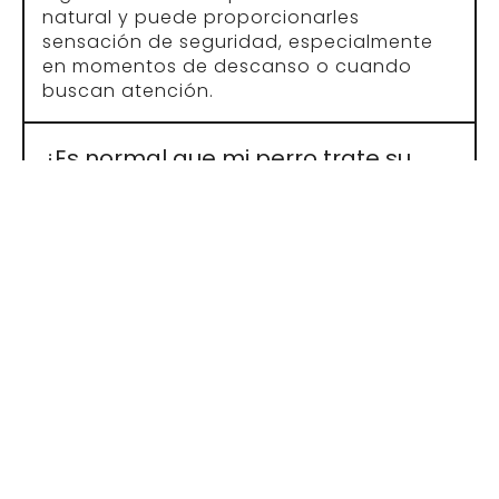
natural y puede proporcionarles
sensación de seguridad, especialmente
en momentos de descanso o cuando
buscan atención.
¿Es normal que mi perro trate su
peluche como si fuera su
cachorro?
Sí, es un comportamiento relativamente
común, sobre todo en hembras. Algunos
perros muestran conductas de cuidado
hacia un peluche, como lamerlo o
protegerlo. Mientras no exista conducta
obsesiva, es una expresión natural de
instinto y apego.
¿Son seguros los peluches para