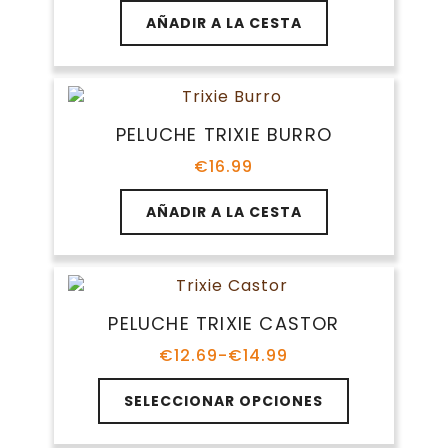
elegir
AÑADIR A LA CESTA
en
la
página
de
producto
PELUCHE TRIXIE BURRO
€
16.99
AÑADIR A LA CESTA
PELUCHE TRIXIE CASTOR
€
12.69
-
€
14.99
Rango
de
Este
precios:
SELECCIONAR OPCIONES
producto
desde
tiene
€12.69