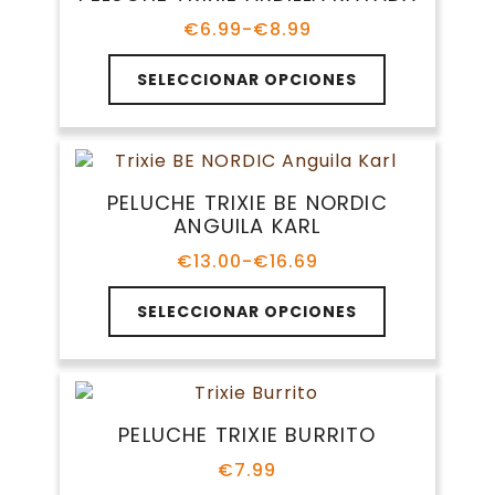
€
6.99
-
€
8.99
Rango
de
Este
precios:
SELECCIONAR OPCIONES
producto
desde
tiene
€6.99
múltiples
hasta
variantes.
€8.99
Las
PELUCHE TRIXIE BE NORDIC
opciones
ANGUILA KARL
se
pueden
€
13.00
-
€
16.69
Rango
elegir
de
Este
en
precios:
SELECCIONAR OPCIONES
producto
la
desde
tiene
€13.00
página
múltiples
hasta
de
variantes.
€16.69
producto
Las
PELUCHE TRIXIE BURRITO
opciones
se
€
7.99
pueden