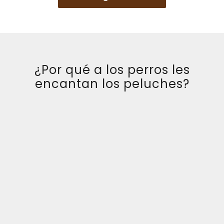
opciones
se
pueden
elegir
en
la
página
¿Por qué a los perros les
de
encantan los peluches?
producto