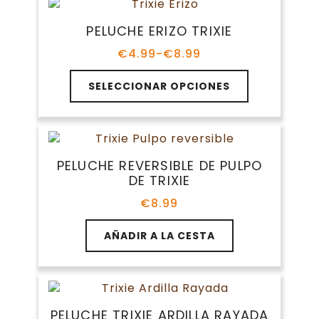
variantes.
€15.09
Las
PELUCHE ERIZO TRIXIE
opciones
se
€
4.99
-
€
8.99
Rango
pueden
de
Este
elegir
precios:
SELECCIONAR OPCIONES
producto
en
desde
tiene
€4.99
la
múltiples
hasta
página
variantes.
€8.99
de
Las
producto
PELUCHE REVERSIBLE DE PULPO
opciones
DE TRIXIE
se
pueden
€
8.99
elegir
en
AÑADIR A LA CESTA
la
página
de
producto
PELUCHE TRIXIE ARDILLA RAYADA