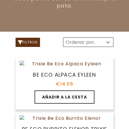
pata.
Sort
Sort content
Sort content
FILTROS
BE ECO ALPACA EYLEEN
€
14.59
AÑADIR A LA CESTA