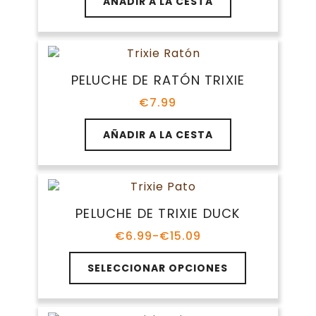
AÑADIR A LA CESTA
PELUCHE DE RATÓN TRIXIE
€
7.99
AÑADIR A LA CESTA
PELUCHE DE TRIXIE DUCK
€
6.99
-
€
15.09
Rango
de
Este
precios:
SELECCIONAR OPCIONES
producto
desde
tiene
€6.99
múltiples
hasta