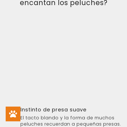
Instinto de presa suave
El tacto blando y la forma de muchos
peluches recuerdan a pequeñas presas.
Esto activa el instinto natural de
capturar, sacudir y transportar objetos,
pero de una manera más suave y
controlada. Es una forma de juego que
conecta con su naturaleza sin
necesidad de materiales rígidos.
Comodidad y apego
Algunos perros desarrollan un vínculo
especial con su peluche favorito. Lo
llevan de un lugar a otro, duermen con
él o lo buscan cuando están tranquilos.
Los juguetes de tela pueden retener el