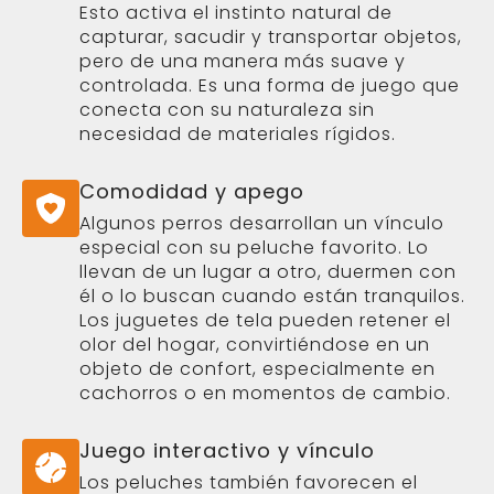
olor del hogar, convirtiéndose en un
objeto de confort, especialmente en
cachorros o en momentos de cambio.
Juego interactivo y vínculo
Los peluches también favorecen el
juego compartido. Son ligeros, fáciles
de lanzar y adecuados para sesiones
de juego suave en interior. Este tipo de
interacción refuerza el vínculo entre
perro y humano, fomentando confianza
y conexión positiva.
Estimulación sensorial
La textura, el sonido (si incluye
squeaker) y la forma estimulan
diferentes sentidos. Esto mantiene el
interés del perro y enriquece su entorno
diario, ofreciendo variedad dentro de