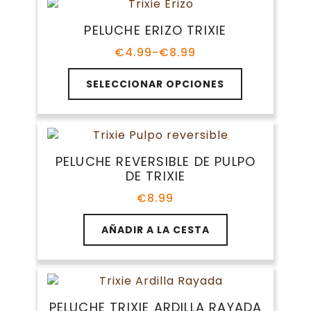
variantes.
€15.09
Las
PELUCHE ERIZO TRIXIE
opciones
se
€
4.99
-
€
8.99
Rango
pueden
de
Este
elegir
precios:
SELECCIONAR OPCIONES
producto
en
desde
tiene
€4.99
la
múltiples
hasta
página
variantes.
€8.99
de
Las
producto
PELUCHE REVERSIBLE DE PULPO
opciones
DE TRIXIE
se
pueden
€
8.99
elegir
en
AÑADIR A LA CESTA
la
página
de
producto
PELUCHE TRIXIE ARDILLA RAYADA