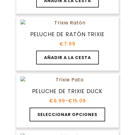
AÑADIR A LA CESTA
PELUCHE DE RATÓN TRIXIE
€
7.99
AÑADIR A LA CESTA
PELUCHE DE TRIXIE DUCK
€
6.99
-
€
15.09
Rango
de
Este
precios:
SELECCIONAR OPCIONES
producto
desde
tiene
€6.99
múltiples
hasta