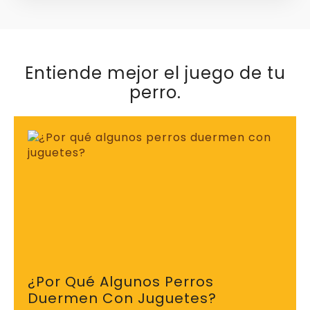
¿Por Qué Algunos Perros
Duermen Con Juguetes?
febrero 12, 2026
Preguntas frecuentes
sobre peluches para perros
¿Por qué mi perro lleva su peluche
a todas partes?
Muchos perros desarrollan apego hacia
un peluche concreto. Transportarlo de un
lugar a otro forma parte de su instinto