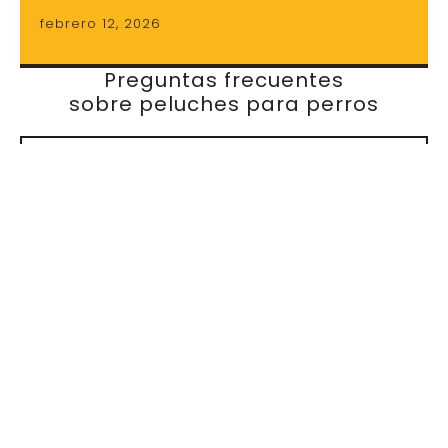
natural y puede proporcionarles
sensación de seguridad, especialmente
en momentos de descanso o cuando
buscan atención.
¿Es normal que mi perro trate su
peluche como si fuera su
cachorro?
Sí, es un comportamiento relativamente
común, sobre todo en hembras. Algunos
perros muestran conductas de cuidado
hacia un peluche, como lamerlo o
protegerlo. Mientras no exista conducta
obsesiva, es una expresión natural de
instinto y apego.
¿Son seguros los peluches para