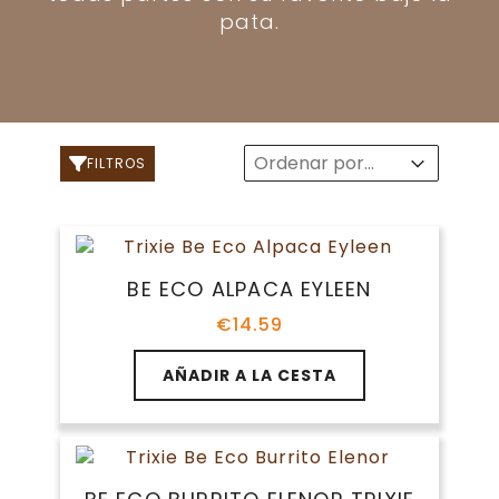
pata.
Sort
Sort content
Sort content
FILTROS
BE ECO ALPACA EYLEEN
€
14.59
AÑADIR A LA CESTA