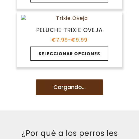
opciones
se
pueden
elegir
en
la
página
¿Por qué a los perros les
de
encantan los peluches?
producto