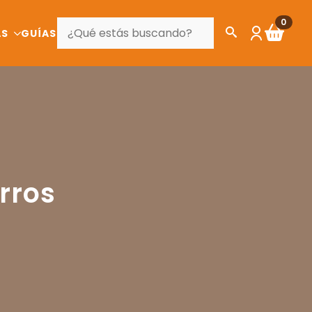
BUSCAR
0
AS
GUÍAS
rros