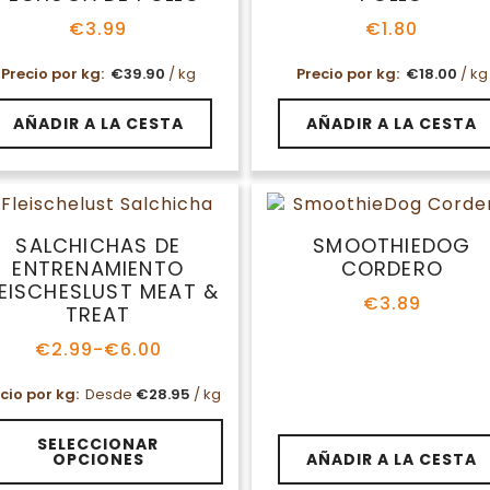
€
3.99
€
1.80
Precio por kg:
€
39.90
/ kg
Precio por kg:
€
18.00
/ kg
AÑADIR A LA CESTA
AÑADIR A LA CESTA
SALCHICHAS DE
SMOOTHIEDOG
ENTRENAMIENTO
CORDERO
LEISCHESLUST MEAT &
€
3.89
TREAT
€
2.99
-
€
6.00
Rango
de
cio por kg:
Desde
€
28.95
/ kg
precios:
desde
te
€2.99
SELECCIONAR
oducto
OPCIONES
AÑADIR A LA CESTA
hasta
ene
€6.00