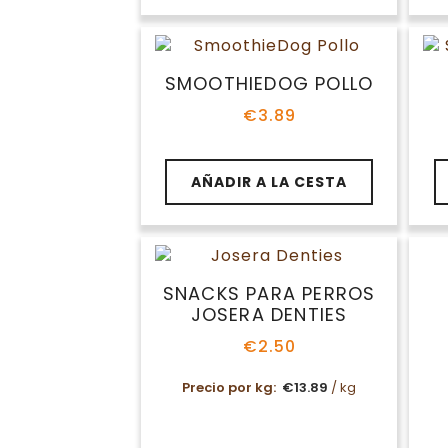
múltiples
mú
variantes.
va
Las
La
opciones
op
SMOOTHIEDOG POLLO
se
se
€
3.89
pueden
pu
elegir
ele
en
en
AÑADIR A LA CESTA
la
la
página
pá
de
de
producto
pr
SNACKS PARA PERROS
S
JOSERA DENTIES
€
2.50
Precio por kg:
€
13.89
/ kg
Este
Es