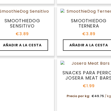
ltiples
riantes.
s
ciones
SMOOTHIEDOG
SMOOTHIEDOG
SENSITIVO
TERNERA
eden
€
3.89
€
3.89
gir
AÑADIR A LA CESTA
AÑADIR A LA CESTA
gina
oducto
NACKS PARA PERROS
SNACKS PARA PERR
JOSERA LOOPIES
JOSERA MEAT BAR
€
2.99
€
1.99
Precio por kg:
€
19.93
/ kg
Precio por kg:
€
49.75
/ kg
te
Este