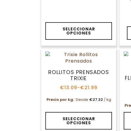
precio
precio
original
actual
era:
es:
€12.77.
€10.21.
SELECCIONAR
OPCIONES
ROLLITOS PRENSADOS
F
TRIXIE
€
13.09
-
€
21.99
Rango
de
Precio por kg:
Desde
€
27.32
/ kg
precios:
Pre
desde
€13.09
Este
Es
hasta
SELECCIONAR
producto
pr
OPCIONES
€21.99
tiene
ti