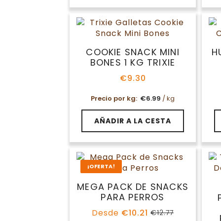
COOKIE SNACK MINI
H
BONES 1 KG TRIXIE
€
9.30
Precio por kg:
€
6.99
/ kg
AÑADIR A LA CESTA
¡OFERTA!
MEGA PACK DE SNACKS
PARA PERROS
Desde
€
10.21
€
12.77
El
El