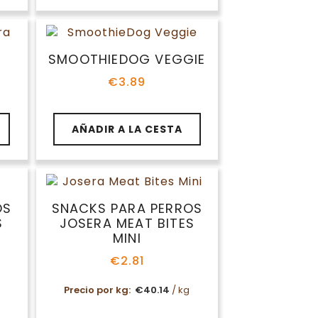
SMOOTHIEDOG VEGGIE
€
3.89
AÑADIR A LA CESTA
OS
SNACKS PARA PERROS
S
JOSERA MEAT BITES
MINI
€
2.81
Precio por kg:
€
40.14
/ kg
Este