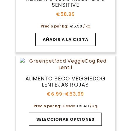
opciones
SENSITIVE
se
pueden
€
58.99
elegir
en
Precio por kg:
€
5.90
/ kg
la
página
AÑADIR A LA CESTA
de
producto
ALIMENTO SECO VEGGIEDOG
LENTEJAS ROJAS
€
6.99
-
€
53.99
Rango
de
Precio por kg:
Desde
€
5.40
/ kg
precios:
desde
Este
€6.99
SELECCIONAR OPCIONES
producto
hasta
tiene
€53.99