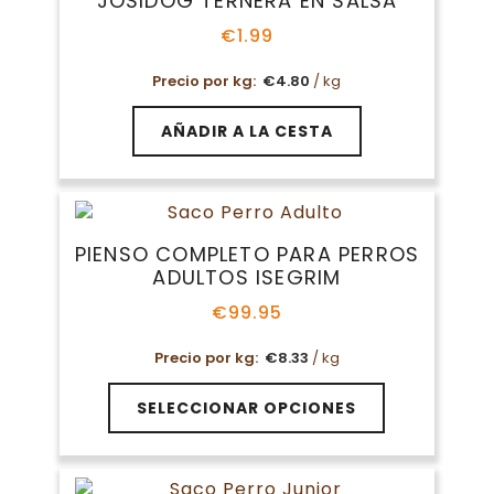
JOSIDOG TERNERA EN SALSA
se
pueden
€
1.99
elegir
en
Precio por kg:
€
4.80
/ kg
la
página
AÑADIR A LA CESTA
de
producto
PIENSO COMPLETO PARA PERROS
ADULTOS ISEGRIM
€
99.95
Precio por kg:
€
8.33
/ kg
Este
SELECCIONAR OPCIONES
producto
tiene
múltiples
variantes.