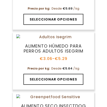
Rango
de
Precio por kg:
Desde
€
5.69
/ kg
precios:
desde
Este
€3.09
SELECCIONAR OPCIONES
producto
hasta
tiene
€5.09
múltiples
variantes.
Las
ALIMENTO HÚMEDO PARA
opciones
PERROS ADULTOS ISEGRIM
se
pueden
€
3.06
-
€
5.29
Rango
elegir
de
en
Precio por kg:
Desde
€
5.64
/ kg
precios:
la
desde
Este
€3.06
página
SELECCIONAR OPCIONES
producto
hasta
de
tiene
€5.29
producto
múltiples
variantes.
Las
ALIMENTO SECO INSECTDOG