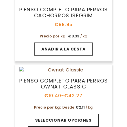
Las
PIENSO COMPLETO PARA PERROS
opciones
CACHORROS ISEGRIM
se
pueden
€
99.95
elegir
en
Precio por kg:
€
8.33
/ kg
la
página
AÑADIR A LA CESTA
de
producto
PIENSO COMPLETO PARA PERROS
OWNAT CLASSIC
€
10.40
-
€
42.27
Rango
de
Precio por kg:
Desde
€
2.11
/ kg
precios:
desde
Este
€10.40
SELECCIONAR OPCIONES
producto
hasta