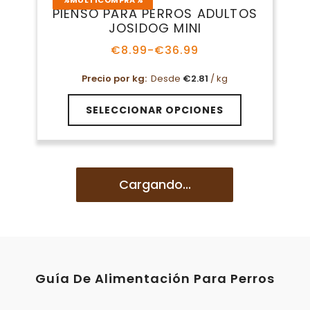
Las
PIENSO PARA PERROS ADULTOS
opciones
JOSIDOG MINI
se
pueden
€
8.99
-
€
36.99
Rango
elegir
de
en
Precio por kg:
Desde
€
2.81
/ kg
precios:
la
desde
Este
€8.99
página
SELECCIONAR OPCIONES
producto
hasta
de
tiene
€36.99
producto
múltiples
variantes.
Las
Cargando...
opciones
se
pueden
elegir
en
la
Guía De Alimentación Para Perros
página
de