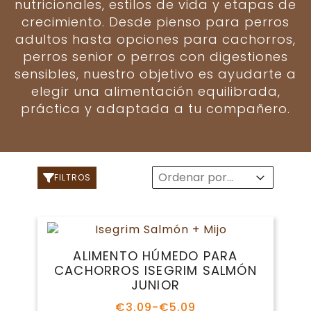
nutricionales, estilos de vida y etapas de
crecimiento. Desde pienso para perros
adultos hasta opciones para cachorros,
perros senior o perros con digestiones
sensibles, nuestro objetivo es ayudarte a
elegir una alimentación equilibrada,
práctica y adaptada a tu compañero.
Sort
Sort content
Sort content
FILTROS
ALIMENTO HÚMEDO PARA
CACHORROS ISEGRIM SALMÓN
JUNIOR
€
3.09
-
€
5.09