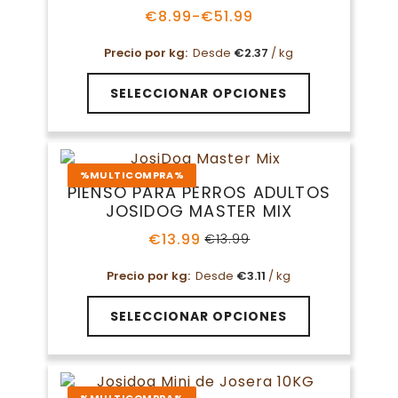
pueden
€
8.99
-
€
51.99
Rango
elegir
de
en
Precio por kg:
Desde
€
2.37
/ kg
precios:
la
desde
Este
€8.99
página
SELECCIONAR OPCIONES
producto
hasta
de
tiene
€51.99
producto
múltiples
variantes.
%MULTICOMPRA%
Las
PIENSO PARA PERROS ADULTOS
opciones
JOSIDOG MASTER MIX
se
pueden
€
13.99
€
13.99
El
El
elegir
precio
precio
en
Precio por kg:
Desde
€
3.11
/ kg
original
actual
la
era:
es:
Este
€13.99.
€13.99.
página
SELECCIONAR OPCIONES
producto
de
tiene
producto
múltiples
variantes.
%MULTICOMPRA%