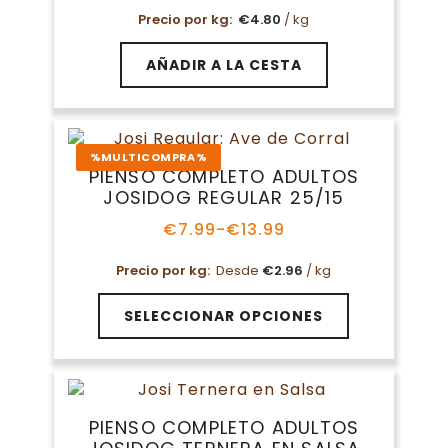
Precio por kg:
€
4.80
/ kg
AÑADIR A LA CESTA
%MULTICOMPRA%
PIENSO COMPLETO ADULTOS
JOSIDOG REGULAR 25/15
€
7.99
-
€
13.99
Rango
de
Precio por kg:
Desde
€
2.96
/ kg
precios:
desde
Este
€7.99
SELECCIONAR OPCIONES
producto
hasta
tiene
€13.99
múltiples
variantes.
Las
PIENSO COMPLETO ADULTOS
opciones