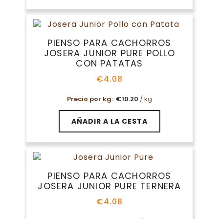
tiene
€42.27
múltiples
variantes.
Las
PIENSO PARA CACHORROS
opciones
JOSERA JUNIOR PURE POLLO
se
CON PATATAS
pueden
elegir
€
4.08
en
Precio por kg:
€
10.20
/ kg
la
página
de
AÑADIR A LA CESTA
producto
PIENSO PARA CACHORROS
JOSERA JUNIOR PURE TERNERA
€
4.08