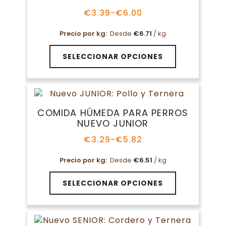
se
pueden
€
3.39
-
€
6.00
Rango
elegir
de
en
Precio por kg:
Desde
€
6.71
/ kg
precios:
la
desde
Este
€3.39
página
SELECCIONAR OPCIONES
producto
hasta
de
tiene
€6.00
producto
múltiples
variantes.
Las
COMIDA HÚMEDA PARA PERROS
opciones
NUEVO JUNIOR
se
pueden
€
3.29
-
€
5.82
Rango
elegir
de
en
Precio por kg:
Desde
€
6.51
/ kg
precios:
la
desde
Este
€3.29
página
SELECCIONAR OPCIONES
producto
hasta
de
tiene
€5.82
producto
múltiples
variantes.