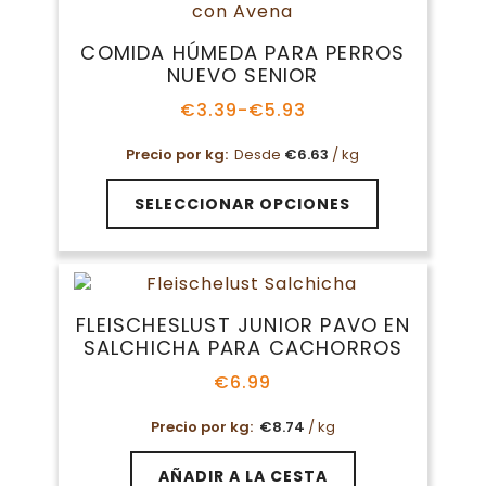
Las
opciones
COMIDA HÚMEDA PARA PERROS
se
NUEVO SENIOR
pueden
elegir
€
3.39
-
€
5.93
Rango
en
de
la
Precio por kg:
Desde
€
6.63
/ kg
precios:
página
desde
Este
€3.39
de
SELECCIONAR OPCIONES
producto
hasta
producto
tiene
€5.93
múltiples
variantes.
Las
FLEISCHESLUST JUNIOR PAVO EN
opciones
SALCHICHA PARA CACHORROS
se
pueden
€
6.99
elegir
en
Precio por kg:
€
8.74
/ kg
la
página
AÑADIR A LA CESTA