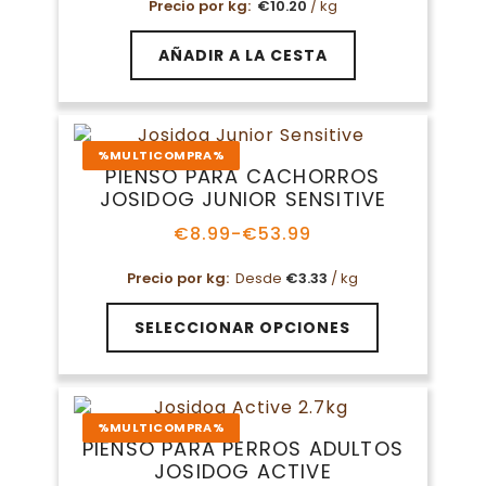
Precio por kg:
€
10.20
/ kg
AÑADIR A LA CESTA
%MULTICOMPRA%
PIENSO PARA CACHORROS
JOSIDOG JUNIOR SENSITIVE
€
8.99
-
€
53.99
Rango
de
Precio por kg:
Desde
€
3.33
/ kg
precios:
desde
Este
€8.99
SELECCIONAR OPCIONES
producto
hasta
tiene
€53.99
múltiples
variantes.
%MULTICOMPRA%
Las
PIENSO PARA PERROS ADULTOS
opciones
JOSIDOG ACTIVE
se