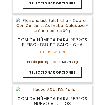
Este
SELECCIONAR OPCIONES
producto
tiene
múltiples
variantes.
Las
opciones
se
COMIDA HÚMEDA PARA PERROS
pueden
FLEISCHESLUST SALCHICHA
elegir
en
€
6.39
-
€
9.19
Rango
la
de
página
Precio por kg:
Desde
€
8.74
/ kg
precios:
de
desde
Este
€6.39
producto
SELECCIONAR OPCIONES
producto
hasta
tiene
€9.19
múltiples
variantes.
Las
COMIDA HÚMEDA PARA PERROS
opciones
NUEVO ADULTOS