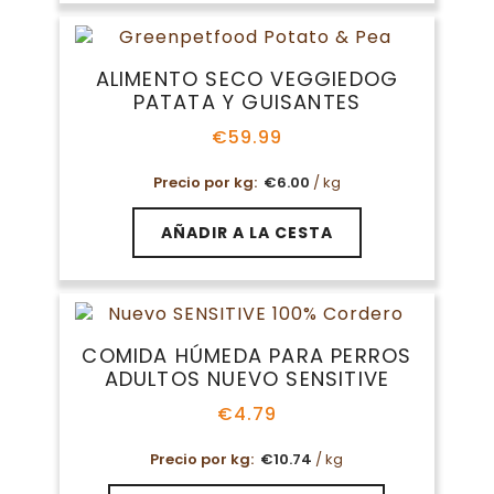
múltiples
variantes.
Las
ALIMENTO SECO VEGGIEDOG
opciones
PATATA Y GUISANTES
se
pueden
€
59.99
elegir
en
Precio por kg:
€
6.00
/ kg
la
página
AÑADIR A LA CESTA
de
producto
COMIDA HÚMEDA PARA PERROS
ADULTOS NUEVO SENSITIVE
€
4.79
Precio por kg:
€
10.74
/ kg