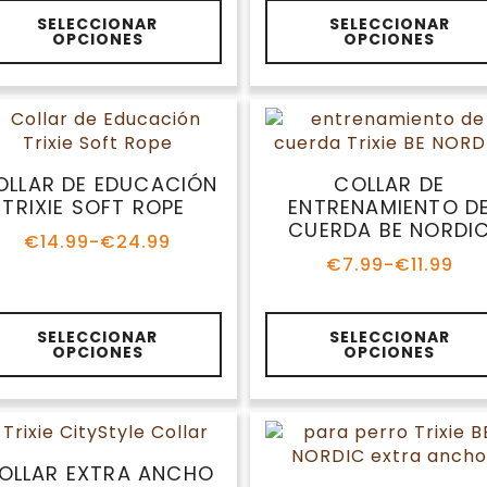
de
de
te
Este
precios:
precios:
SELECCIONAR
SELECCIONAR
oducto
producto
OPCIONES
OPCIONES
desde
desde
ene
tiene
€5.65
€16.99
ltiples
múltiples
hasta
hasta
riantes.
variantes.
€6.27
€21.99
s
Las
ciones
opciones
se
OLLAR DE EDUCACIÓN
COLLAR DE
eden
pueden
TRIXIE SOFT ROPE
ENTRENAMIENTO D
gir
elegir
CUERDA BE NORDI
€
14.99
-
€
24.99
en
Rango
€
7.99
-
€
11.99
de
la
Rango
precios:
de
gina
página
desde
precios:
de
te
Este
€14.99
desde
SELECCIONAR
SELECCIONAR
oducto
producto
oducto
producto
OPCIONES
OPCIONES
hasta
€7.99
ene
tiene
€24.99
hasta
ltiples
múltiples
€11.99
riantes.
variantes.
s
Las
ciones
opciones
OLLAR EXTRA ANCHO