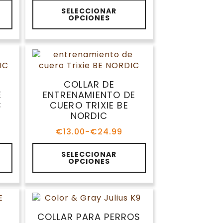
precios:
Este
desde
SELECCIONAR
producto
OPCIONES
€8.99
tiene
hasta
múltiples
€12.39
variantes.
Las
opciones
se
COLLAR DE
pueden
E
ENTRENAMIENTO DE
elegir
C
CUERO TRIXIE BE
en
NORDIC
la
€
13.00
-
€
24.99
página
Rango
de
de
Este
precios:
SELECCIONAR
producto
producto
OPCIONES
desde
tiene
€13.00
múltiples
hasta
variantes.
€24.99
Las
opciones
COLLAR PARA PERROS