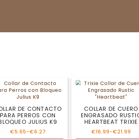
OLLAR DE CONTACTO
COLLAR DE CUERO
PARA PERROS CON
ENGRASADO RUSTI
BLOQUEO JULIUS K9
HEARTBEAT TRIXIE
€
5.65
-
€
6.27
€
16.99
-
€
21.99
Rango
Rango