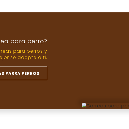
rea para perro?
reas para perros y
jor se adapte a ti.
S PARRA PERROS