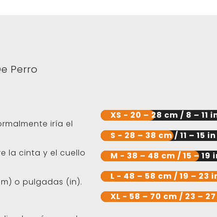
De Perro
XS - 20 – 28 cm / 8 – 11 i
ormalmente iría el
S - 28 – 38 cm / 11 – 15 in
 la cinta y el cuello
M - 38 – 48 cm / 15 – 19 
L - 48 – 58 cm / 19 – 23 i
m) o pulgadas (in).
XL - 58 – 70 cm / 23 – 27