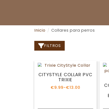
Inicio
Collares para perros
FILTROS
CITYSTYLE COLLAR PVC
TRIXIE
C
€
9.99
-
€
13.00
Rango
de
precios:
desde
€9.99