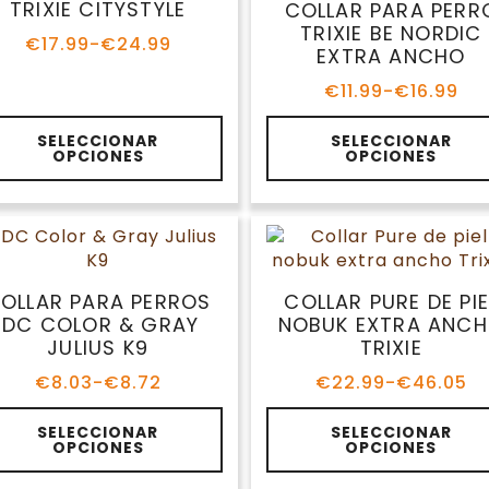
se
TRIXIE CITYSTYLE
COLLAR PARA PERR
eden
pueden
TRIXIE BE NORDIC
€
17.99
-
€
24.99
gir
elegir
Rango
EXTRA ANCHO
de
en
€
11.99
-
€
16.99
precios:
la
Rango
desde
de
gina
página
te
Este
€17.99
precios:
SELECCIONAR
SELECCIONAR
de
oducto
producto
hasta
OPCIONES
OPCIONES
desde
oducto
producto
ene
tiene
€24.99
€11.99
ltiples
múltiples
hasta
riantes.
variantes.
€16.99
s
Las
ciones
opciones
se
OLLAR PARA PERROS
COLLAR PURE DE PIE
eden
pueden
IDC COLOR & GRAY
NOBUK EXTRA ANC
gir
elegir
JULIUS K9
TRIXIE
en
€
8.03
-
€
8.72
€
22.99
-
€
46.05
la
Rango
Rango
de
de
gina
página
te
Este
precios:
precios:
SELECCIONAR
SELECCIONAR
de
oducto
producto
OPCIONES
OPCIONES
desde
desde
oducto
producto
ene
tiene
€8.03
€22.99