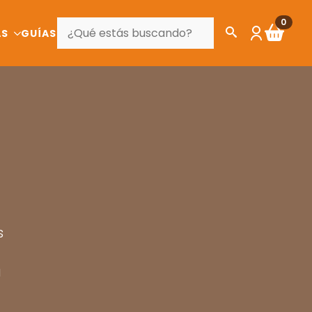
BUSCAR
0
AS
GUÍAS
s
a