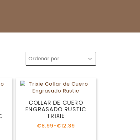
Sort
Sort content
Sort content
COLLAR DE CUERO
ENGRASADO RUSTIC
TRIXIE
C
€
8.99
-
€
12.39
Rango
de