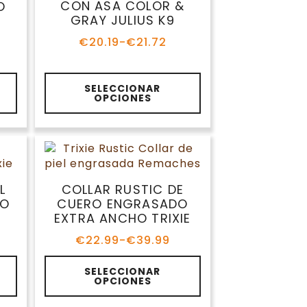
se
CON ASA COLOR &
O
pueden
GRAY JULIUS K9
elegir
€
20.19
-
€
21.72
en
Rango
de
la
precios:
página
Este
desde
SELECCIONAR
de
producto
OPCIONES
€20.19
producto
tiene
hasta
múltiples
€21.72
variantes.
Las
opciones
se
L
COLLAR RUSTIC DE
pueden
HO
CUERO ENGRASADO
elegir
EXTRA ANCHO TRIXIE
en
€
22.99
-
€
39.99
la
Rango
de
página
Este
precios:
SELECCIONAR
de
producto
OPCIONES
desde
producto
tiene
€22.99