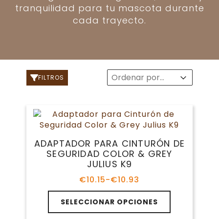
tranquilidad para tu mascota durante
cada trayecto.
Sort
Sort content
Sort content
FILTROS
ADAPTADOR PARA CINTURÓN DE
SEGURIDAD COLOR & GREY
JULIUS K9
€
10.15
-
€
10.93
Rango
de
Este
precios:
SELECCIONAR OPCIONES
producto
desde
tiene