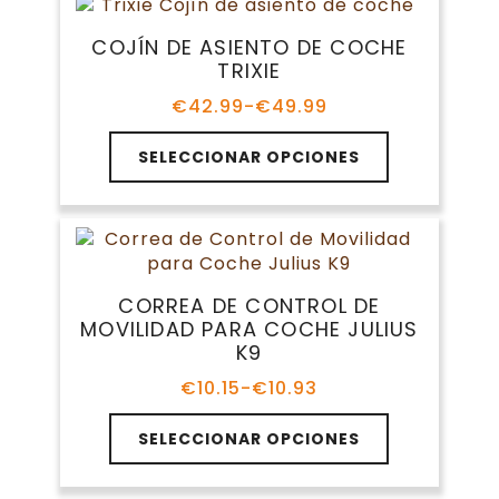
variantes.
€50.99
producto
Las
COJÍN DE ASIENTO DE COCHE
opciones
TRIXIE
se
pueden
€
42.99
-
€
49.99
Rango
elegir
de
Este
en
precios:
SELECCIONAR OPCIONES
producto
la
desde
tiene
€42.99
página
múltiples
hasta
de
variantes.
€49.99
producto
Las
opciones
CORREA DE CONTROL DE
se
MOVILIDAD PARA COCHE JULIUS
pueden
K9
elegir
en
€
10.15
-
€
10.93
Rango
la
de
Este
página
precios:
SELECCIONAR OPCIONES
producto
de
desde
tiene
€10.15
producto
múltiples