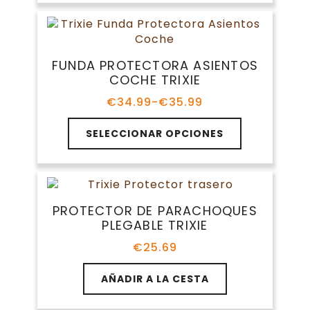
página
de
producto
FUNDA PROTECTORA ASIENTOS
COCHE TRIXIE
€
34.99
-
€
35.99
Rango
de
Este
precios:
SELECCIONAR OPCIONES
producto
desde
tiene
€34.99
múltiples
hasta
variantes.
€35.99
Las
PROTECTOR DE PARACHOQUES
opciones
PLEGABLE TRIXIE
se
pueden
€
25.69
elegir
en
AÑADIR A LA CESTA
la
página