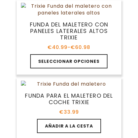
hasta
variantes.
€10.93
Las
opciones
FUNDA DEL MALETERO CON
se
PANELES LATERALES ALTOS
pueden
TRIXIE
elegir
en
€
40.99
-
€
60.98
Rango
la
de
Este
página
precios:
SELECCIONAR OPCIONES
producto
de
desde
tiene
€40.99
producto
múltiples
hasta
variantes.
€60.98
Las
FUNDA PARA EL MALETERO DEL
opciones
COCHE TRIXIE
se
pueden
€
33.99
elegir
en
AÑADIR A LA CESTA
la