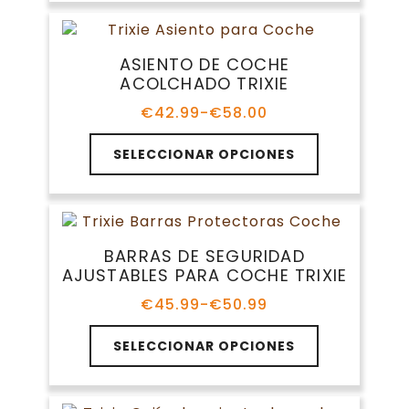
múltiples
hasta
de
variantes.
€15.98
producto
Las
ASIENTO DE COCHE
opciones
ACOLCHADO TRIXIE
se
pueden
€
42.99
-
€
58.00
Rango
elegir
de
Este
en
precios:
SELECCIONAR OPCIONES
producto
la
desde
tiene
€42.99
página
múltiples
hasta
de
variantes.
€58.00
producto
Las
BARRAS DE SEGURIDAD
opciones
AJUSTABLES PARA COCHE TRIXIE
se
pueden
€
45.99
-
€
50.99
Rango
elegir
de
Este
en
precios:
SELECCIONAR OPCIONES
producto
la
desde
tiene
€45.99
página
múltiples
hasta
de