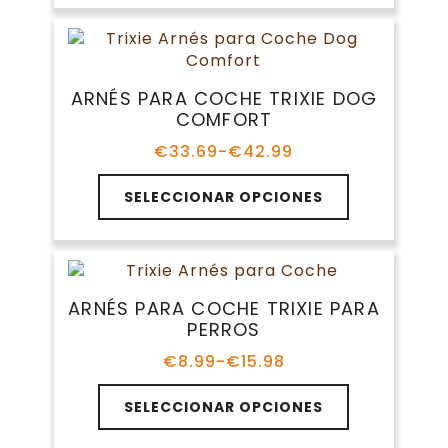
€10.15
múltiples
hasta
variantes.
€10.93
Las
opciones
ARNÉS PARA COCHE TRIXIE DOG
se
COMFORT
pueden
elegir
€
33.69
-
€
42.99
Rango
en
de
Este
la
precios:
SELECCIONAR OPCIONES
producto
página
desde
tiene
€33.69
de
múltiples
hasta
producto
variantes.
€42.99
Las
ARNÉS PARA COCHE TRIXIE PARA
opciones
PERROS
se
pueden
€
8.99
-
€
15.98
Rango
elegir
de
Este
en
precios:
SELECCIONAR OPCIONES
producto
la
desde
tiene
€8.99
página