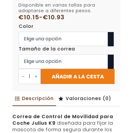
Disponible en varias tallas para
adaptarse a diferentes pesos.
€
10.15
-
€
10.93
Rango
Color
de
precios:
desde
€10.15
Tamaño de la correa
hasta
€10.93
Correa
de
AÑADIR A LA CESTA
Control
de
Movilidad
para
Descripción
Valoraciones (0)
Coche
Julius
K9
cantidad
Correa de Control de Movilidad para
Coche Julius K9
diseñada para fijar la
mascota de forma segura durante los