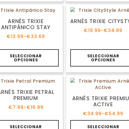
ltiples
múltiples
€34.78
€60.33
riantes.
variantes.
as
Las
pciones
opciones
ARNÉS TRIXIE
ARNÉS TRIXIE
e
se
ANTIPÁNICO STAY
CITYSTYLE
ueden
pueden
€
13.99
-
€
33.69
€
19.99
-
€
34.99
egir
elegir
Rango
Rango
de
de
n
en
precios:
precios:
la
te
Este
desde
desde
SELECCIONAR
SELECCIONAR
ágina
página
roducto
producto
OPCIONES
OPCIONES
€13.99
€19.99
e
de
ene
tiene
hasta
hasta
roducto
producto
ltiples
múltiples
€33.69
€34.99
riantes.
variantes.
as
Las
pciones
opciones
ARNÉS TRIXIE PETRAL
e
se
PREMIUM
ARNÉS TRIXIE PREM
ueden
pueden
ACTIVE
€
7.99
-
€
16.99
egir
elegir
Rango
€
34.99
-
€
54.99
de
n
en
Rango
precios:
de
la
te
Este
desde
precios:
SELECCIONAR
SELECCIONAR
ágina
página