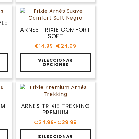
múltiples
hasta
variantes.
€24.99
Las
opciones
se
ARNÉS TRIXIE
pueden
COMFORT SOFT
elegir
€
14.99
-
€
24.99
en
Rango
de
la
Este
precios:
SELECCIONAR
página
producto
OPCIONES
desde
de
tiene
€14.99
producto
múltiples
hasta
variantes.
€24.99
Las
opciones
se
IUM
ARNÉS TRIXIE TREKKING
pueden
PREMIUM
elegir
€
24.99
-
€
39.99
en
Rango
de
la
Este
precios:
SELECCIONAR
página