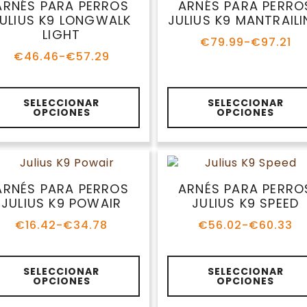
pciones
opciones
ARNÉS PARA PERROS
ARNÉS PARA PERR
e
se
JULIUS K9 LONGWALK
JULIUS K9
ueden
pueden
LIGHT
MANTRAILING
egir
elegir
€
46.46
-
€
57.29
€
79.99
-
€
97.21
n
en
Rango
Rango
de
de
la
precios:
precios:
ágina
página
te
Este
desde
desde
SELECCIONAR
SELECCIONAR
e
de
roducto
producto
OPCIONES
OPCIONES
€46.46
€79.99
roducto
producto
ene
tiene
hasta
hasta
ltiples
múltiples
€57.29
€97.21
riantes.
variantes.
as
Las
pciones
opciones
ARNÉS PARA PERROS
ARNÉS PARA PERR
e
se
JULIUS K9 POWAIR
JULIUS K9 SPEED
ueden
pueden
€
16.42
-
€
34.78
€
56.02
-
€
60.33
egir
elegir
Rango
Rango
de
de
n
en
precios:
precios:
la
te
Este
desde
desde
SELECCIONAR
SELECCIONAR
ágina
página
roducto
producto
OPCIONES
OPCIONES
€16.42
€56.02
e
de
ene
tiene
hasta
hasta
roducto
producto