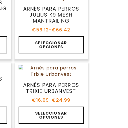
opciones
OS
se
ARNÉS PARA PERROS
pueden
JULIUS K9 MESH
elegir
MANTRAILING
en
€
56.12
-
€
66.42
la
Rango
de
página
Este
precios:
SELECCIONAR
de
producto
OPCIONES
desde
producto
tiene
€56.12
múltiples
hasta
variantes.
€66.42
Las
opciones
OS
se
ARNÉS PARA PERROS
pueden
TRIXIE URBANVEST
elegir
€
16.99
-
€
24.99
en
Rango
de
la
Este
precios:
SELECCIONAR
página
producto
OPCIONES
desde
de
tiene
€16.99
producto