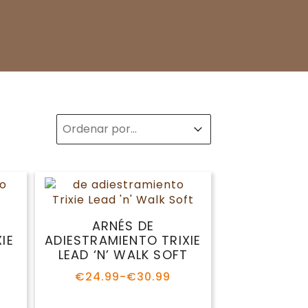
Sort
Sort content
Sort content
ARNÉS DE
XIE
ADIESTRAMIENTO
TRIXIE LEAD ‘N’ WALK
SOFT
€
24.99
-
€
30.99
Rango