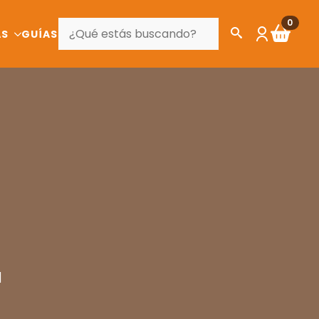
BUSCAR
0
AS
GUÍAS
a
d