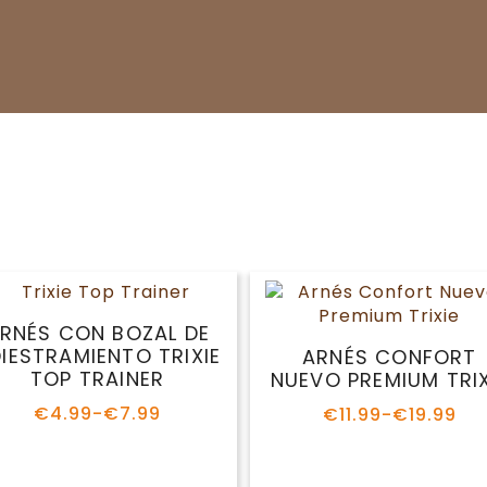
ARNÉS CON BOZAL DE
ADIESTRAMIENTO
ARNÉS CONFORT
TRIXIE TOP TRAINER
NUEVO PREMIUM TRI
€
4.99
-
€
7.99
€
11.99
-
€
19.99
Rango
Rango
de
de
precios:
precios:
desde
desde