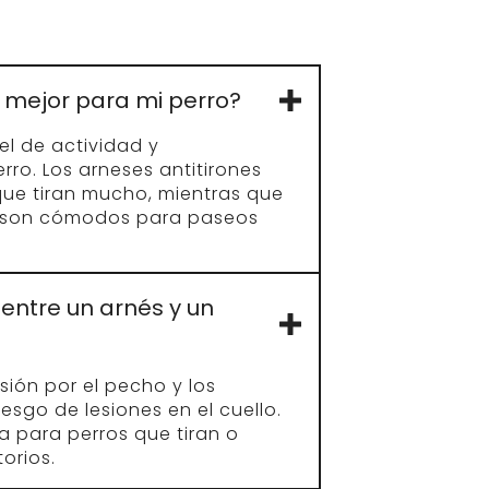
Contorno del cuello
Peso
20–30 cm
~ 4 kg
30–40 cm
4-8 kg
40–55 cm
8-18 kg