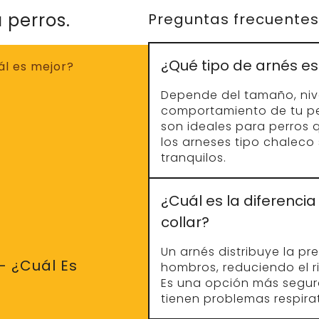
Arnés
 es esencial para
Contorno del pecho
. Aquí tienes
XS
25–35 cm
S
35–50 cm
arte más ancha de
M
50–65 cm
ormalmente justo