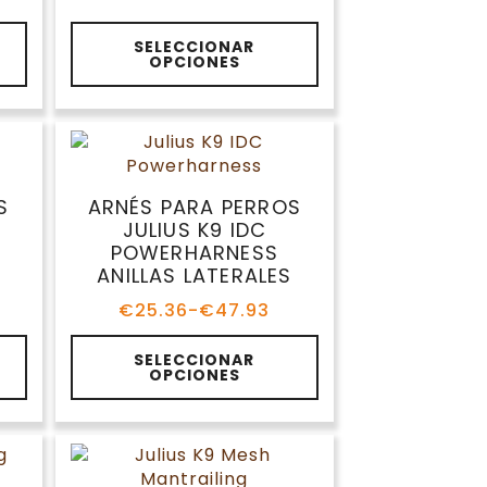
de
precios:
Este
desde
SELECCIONAR
producto
OPCIONES
€24.99
tiene
hasta
múltiples
€30.99
variantes.
Las
opciones
se
OS
ARNÉS PARA PERROS
pueden
JULIUS K9 IDC
elegir
POWERHARNESS
en
ANILLAS LATERALES
la
€
25.36
-
€
47.93
página
Rango
de
de
Este
precios:
SELECCIONAR
producto
producto
OPCIONES
desde
tiene
€25.36
múltiples
hasta
variantes.
€47.93
Las