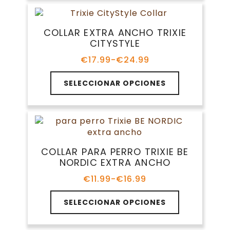
múltiples
hasta
de
variantes.
€7.99
producto
Las
COLLAR EXTRA ANCHO TRIXIE
opciones
CITYSTYLE
se
pueden
€
17.99
-
€
24.99
Rango
elegir
de
Este
en
precios:
SELECCIONAR OPCIONES
producto
la
desde
tiene
€17.99
página
múltiples
hasta
de
variantes.
€24.99
producto
Las
opciones
COLLAR PARA PERRO TRIXIE BE
se
NORDIC EXTRA ANCHO
pueden
elegir
€
11.99
-
€
16.99
Rango
en
de
Este
la
precios:
SELECCIONAR OPCIONES
producto
página
desde
tiene
€11.99
de
múltiples