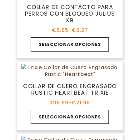
opciones
COLLAR DE CONTACTO PARA
se
PERROS CON BLOQUEO JULIUS
pueden
K9
elegir
en
€
5.65
-
€
6.27
Rango
la
de
Este
página
precios:
SELECCIONAR OPCIONES
producto
de
desde
tiene
€5.65
producto
múltiples
hasta
variantes.
€6.27
Las
opciones
COLLAR DE CUERO ENGRASADO
se
RUSTIC HEARTBEAT TRIXIE
pueden
elegir
€
16.99
-
€
21.99
Rango
en
de
Este
la
precios:
SELECCIONAR OPCIONES
producto
página
desde
tiene
€16.99
de
múltiples
hasta
producto