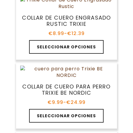
variantes.
€21.99
Las
opciones
COLLAR DE CUERO ENGRASADO
se
RUSTIC TRIXIE
pueden
elegir
€
8.99
-
€
12.39
Rango
en
de
Este
la
precios:
SELECCIONAR OPCIONES
producto
página
desde
tiene
€8.99
de
múltiples
hasta
producto
variantes.
€12.39
Las
opciones
COLLAR DE CUERO PARA PERRO
se
TRIXIE BE NORDIC
pueden
elegir
€
9.99
-
€
24.99
Rango
en
de
Este
la
precios:
SELECCIONAR OPCIONES
producto
página
desde
tiene
€9.99
de
múltiples
hasta