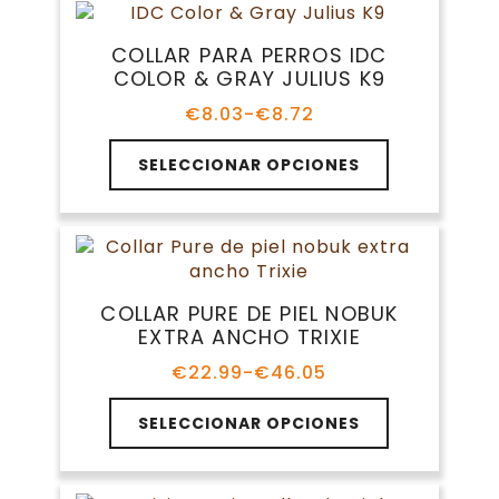
producto
variantes.
€26.70
Las
COLLAR PARA PERROS IDC
opciones
COLOR & GRAY JULIUS K9
se
pueden
€
8.03
-
€
8.72
Rango
elegir
de
Este
en
precios:
SELECCIONAR OPCIONES
producto
la
desde
tiene
€8.03
página
múltiples
hasta
de
variantes.
€8.72
producto
Las
opciones
COLLAR PURE DE PIEL NOBUK
se
EXTRA ANCHO TRIXIE
pueden
elegir
€
22.99
-
€
46.05
Rango
en
de
Este
la
precios:
SELECCIONAR OPCIONES
producto
página
desde
tiene
€22.99
de
múltiples
hasta
producto