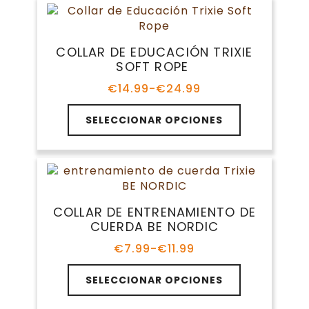
producto
variantes.
€24.99
Las
opciones
COLLAR DE EDUCACIÓN TRIXIE
se
SOFT ROPE
pueden
elegir
€
14.99
-
€
24.99
Rango
en
de
Este
la
precios:
SELECCIONAR OPCIONES
producto
página
desde
tiene
€14.99
de
múltiples
hasta
producto
variantes.
€24.99
Las
opciones
COLLAR DE ENTRENAMIENTO DE
se
CUERDA BE NORDIC
pueden
elegir
€
7.99
-
€
11.99
Rango
en
de
Este
la
precios:
SELECCIONAR OPCIONES
producto
página
desde
tiene
€7.99
de