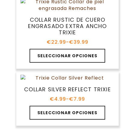
variantes.
€46.05
Las
opciones
COLLAR RUSTIC DE CUERO
se
ENGRASADO EXTRA ANCHO
pueden
TRIXIE
elegir
en
€
22.99
-
€
39.99
Rango
la
de
Este
página
precios:
SELECCIONAR OPCIONES
producto
de
desde
tiene
€22.99
producto
múltiples
hasta
variantes.
€39.99
Las
COLLAR SILVER REFLECT TRIXIE
opciones
se
€
4.99
-
€
7.99
Rango
pueden
de
Este
elegir
precios:
SELECCIONAR OPCIONES
producto
en
desde
tiene
€4.99
la
múltiples
hasta
página