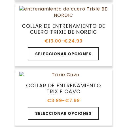
múltiples
hasta
producto
variantes.
€11.99
Las
opciones
COLLAR DE ENTRENAMIENTO DE
se
CUERO TRIXIE BE NORDIC
pueden
elegir
€
13.00
-
€
24.99
Rango
en
de
Este
la
precios:
SELECCIONAR OPCIONES
producto
página
desde
tiene
€13.00
de
múltiples
hasta
producto
variantes.
€24.99
Las
COLLAR DE ENTRENAMIENTO
opciones
TRIXIE CAVO
se
pueden
€
3.99
-
€
7.99
Rango
elegir
de
Este
en
precios:
SELECCIONAR OPCIONES
producto
la
desde
tiene
€3.99
página