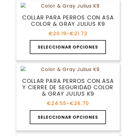
hasta
producto
variantes.
€16.99
Las
COLLAR PARA PERROS CON ASA
opciones
COLOR & GRAY JULIUS K9
se
pueden
€
20.19
-
€
21.72
Rango
elegir
de
Este
en
precios:
SELECCIONAR OPCIONES
producto
la
desde
tiene
€20.19
página
múltiples
hasta
de
variantes.
€21.72
producto
Las
COLLAR PARA PERROS CON ASA
opciones
Y CIERRE DE SEGURIDAD COLOR
se
& GRAY JULIUS K9
pueden
elegir
€
24.55
-
€
26.70
Rango
en
de
Este
la
precios:
SELECCIONAR OPCIONES
producto
página
desde
tiene
€24.55
de
múltiples
hasta