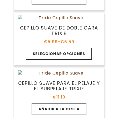
la
página
de
producto
CEPILLO SUAVE DE DOBLE CARA
TRIXIE
€
5.99
-
€
6.59
Rango
de
Este
precios:
SELECCIONAR OPCIONES
producto
desde
tiene
€5.99
múltiples
hasta
variantes.
€6.59
Las
CEPILLO SUAVE PARA EL PELAJE Y
opciones
EL SUBPELAJE TRIXIE
se
pueden
€
11.10
elegir
en
AÑADIR A LA CESTA
la