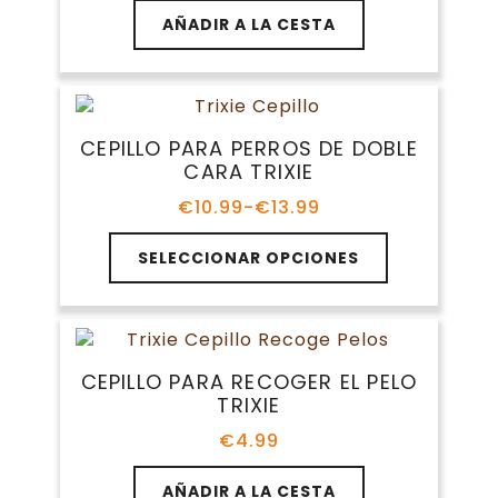
AÑADIR A LA CESTA
CEPILLO PARA PERROS DE DOBLE
CARA TRIXIE
€
10.99
-
€
13.99
Rango
de
Este
precios:
SELECCIONAR OPCIONES
producto
desde
tiene
€10.99
múltiples
hasta
variantes.
€13.99
Las
CEPILLO PARA RECOGER EL PELO
opciones
TRIXIE
se
pueden
€
4.99
elegir
en
AÑADIR A LA CESTA