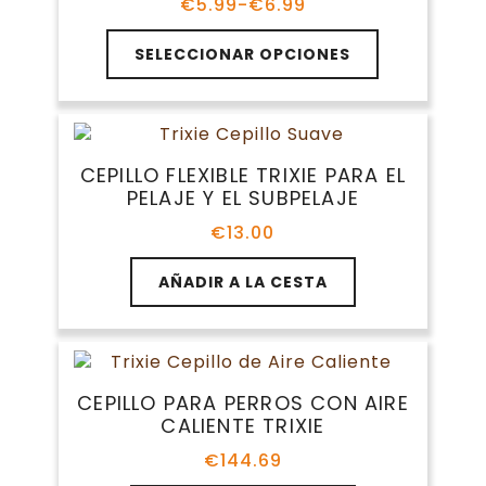
€
5.99
-
€
6.99
Rango
de
Este
precios:
SELECCIONAR OPCIONES
producto
desde
tiene
€5.99
múltiples
hasta
variantes.
€6.99
Las
CEPILLO FLEXIBLE TRIXIE PARA EL
opciones
PELAJE Y EL SUBPELAJE
se
pueden
€
13.00
elegir
en
AÑADIR A LA CESTA
la
página
de
producto
CEPILLO PARA PERROS CON AIRE
CALIENTE TRIXIE
€
144.69