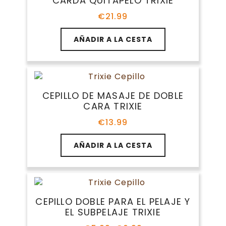
CARDA QUITAPELO TRIXIE
opciones
se
€
21.99
pueden
elegir
AÑADIR A LA CESTA
en
la
página
de
producto
CEPILLO DE MASAJE DE DOBLE
CARA TRIXIE
€
13.99
AÑADIR A LA CESTA
CEPILLO DOBLE PARA EL PELAJE Y
EL SUBPELAJE TRIXIE