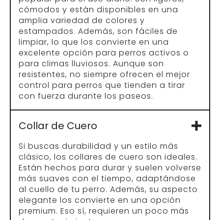
Si buscas durabilidad y un estilo más
clásico, los collares de cuero son ideales.
Están hechos para durar y suelen volverse
más suaves con el tiempo, adaptándose
al cuello de tu perro. Además, su aspecto
elegante los convierte en una opción
premium. Eso sí, requieren un poco más
de mantenimiento para conservar su
flexibilidad y evitar que se agrieten.
Collar Antitirones / de
Entrenamiento
Este tipo de collar está diseñado
especialmente para perros que tiran de la
correa durante los paseos. Ofrecen
mayor control sin ejercer presión excesiva
sobre el cuello, lo que puede ayudar a
mejorar el comportamiento en caminatas.
Es importante usarlos correctamente y