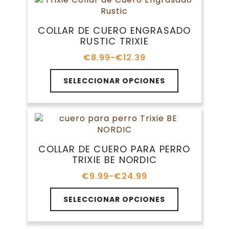
variantes.
€21.99
Las
opciones
COLLAR DE CUERO ENGRASADO
se
RUSTIC TRIXIE
pueden
elegir
€
8.99
-
€
12.39
Rango
en
de
Este
la
precios:
SELECCIONAR OPCIONES
producto
página
desde
tiene
€8.99
de
múltiples
hasta
producto
variantes.
€12.39
Las
opciones
COLLAR DE CUERO PARA PERRO
se
TRIXIE BE NORDIC
pueden
elegir
€
9.99
-
€
24.99
Rango
en
de
Este
la
precios:
SELECCIONAR OPCIONES
producto
página
desde
tiene
€9.99
de
múltiples
hasta