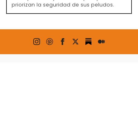
EMPRESA
Sobre nosotros
Preguntas más frecuentes
Política de privacidad
Contacto
Este sitio está protegido por reCAPTCHA y
la
Política de Privacidad
de Google y las
Condiciones del Servicio
se aplican.
Copyright © 2026 VENDOG. Todos los
derechos reservados