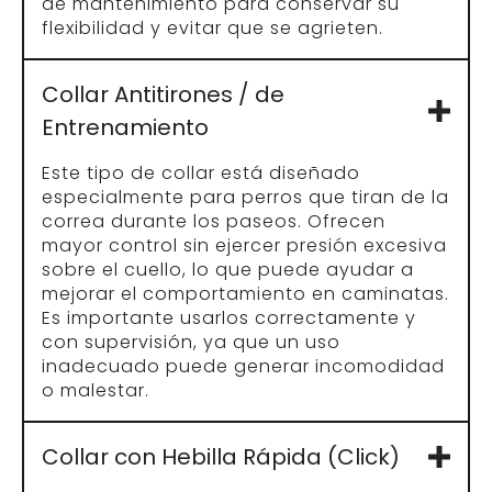
con supervisión, ya que un uso
inadecuado puede generar incomodidad
o malestar.
Collar con Hebilla Rápida (Click)
Perfecto para dueños que buscan
comodidad y rapidez al poner y quitar el
collar. Estos collares tienen un broche de
plástico o metal que se abrocha
fácilmente con un clic. Son prácticos,
especialmente si tu perro se mueve
mucho o no le gusta quedarse quieto
durante mucho tiempo. Asegúrate de que
el mecanismo sea seguro y de buena
calidad.
Collar Personalizado