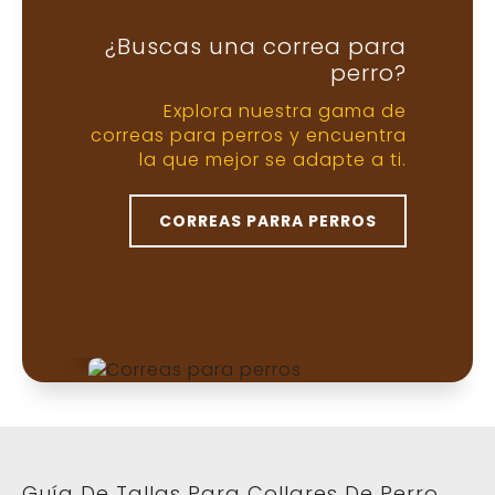
Guía De Tallas Para Collares De Perro
Cómo medir el cuello de tu perro
1. Usa una cinta métrica flexible.
2. Rodea la base del cuello, donde
normalmente iría el collar.
3. Deja un espacio de dos dedos entre la
cinta y el cuello para mayor comodidad.
4. Anota la medida en centímetros (cm) o
pulgadas (in).