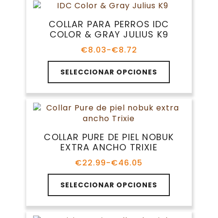
producto
variantes.
€26.70
Las
COLLAR PARA PERROS IDC
opciones
COLOR & GRAY JULIUS K9
se
pueden
€
8.03
-
€
8.72
Rango
elegir
de
Este
en
precios:
SELECCIONAR OPCIONES
producto
la
desde
tiene
€8.03
página
múltiples
hasta
de
variantes.
€8.72
producto
Las
opciones
COLLAR PURE DE PIEL NOBUK
se
EXTRA ANCHO TRIXIE
pueden
elegir
€
22.99
-
€
46.05
Rango
en
de
Este
la
precios:
SELECCIONAR OPCIONES
producto
página
desde
tiene
€22.99
de
múltiples
hasta
producto