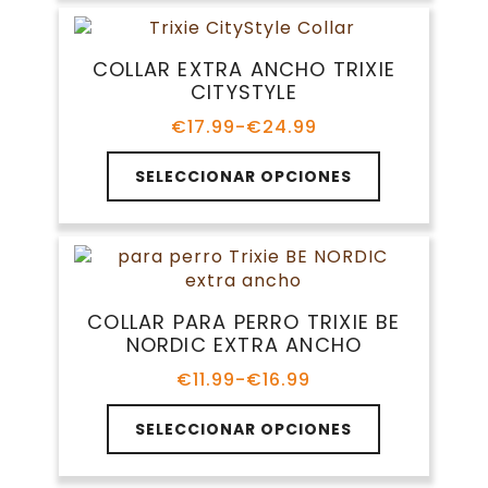
múltiples
hasta
de
variantes.
€7.99
producto
Las
COLLAR EXTRA ANCHO TRIXIE
opciones
CITYSTYLE
se
pueden
€
17.99
-
€
24.99
Rango
elegir
de
Este
en
precios:
SELECCIONAR OPCIONES
producto
la
desde
tiene
€17.99
página
múltiples
hasta
de
variantes.
€24.99
producto
Las
opciones
COLLAR PARA PERRO TRIXIE BE
se
NORDIC EXTRA ANCHO
pueden
elegir
€
11.99
-
€
16.99
Rango
en
de
Este
la
precios:
SELECCIONAR OPCIONES
producto
página
desde
tiene
€11.99
de
múltiples