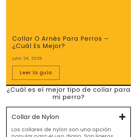
¿Cuál es el mejor tipo de collar para
mi perro?
Collar de Nylon
Los collares de nylon son una opción
popular para el uso diario. Son ligeros,
cómodos y están disponibles en una
amplia variedad de colores y
estampados. Además, son fáciles de
limpiar, lo que los convierte en una
excelente opción para perros activos o
para climas lluviosos. Aunque son
resistentes, no siempre ofrecen el mejor
control para perros que tienden a tirar
con fuerza durante los paseos.
Collar de Cuero