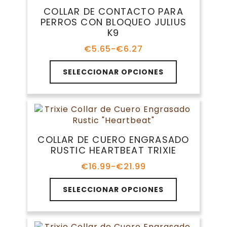
opciones
COLLAR DE CONTACTO PARA
se
PERROS CON BLOQUEO JULIUS
pueden
K9
elegir
en
€
5.65
-
€
6.27
Rango
la
de
Este
página
precios:
SELECCIONAR OPCIONES
producto
de
desde
tiene
€5.65
producto
múltiples
hasta
variantes.
€6.27
Las
opciones
COLLAR DE CUERO ENGRASADO
se
RUSTIC HEARTBEAT TRIXIE
pueden
elegir
€
16.99
-
€
21.99
Rango
en
de
Este
la
precios:
SELECCIONAR OPCIONES
producto
página
desde
tiene
€16.99
de
múltiples
hasta
producto