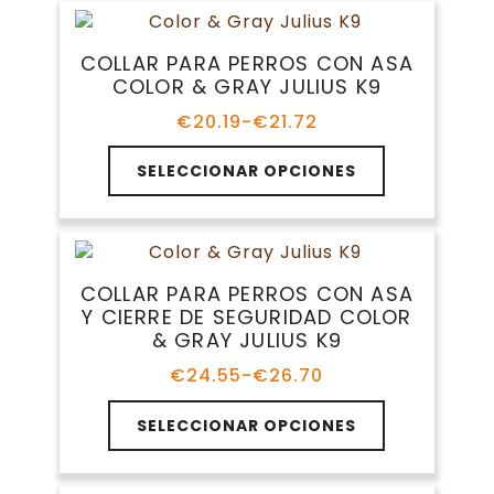
hasta
producto
variantes.
€16.99
Las
COLLAR PARA PERROS CON ASA
opciones
COLOR & GRAY JULIUS K9
se
pueden
€
20.19
-
€
21.72
Rango
elegir
de
Este
en
precios:
SELECCIONAR OPCIONES
producto
la
desde
tiene
€20.19
página
múltiples
hasta
de
variantes.
€21.72
producto
Las
COLLAR PARA PERROS CON ASA
opciones
Y CIERRE DE SEGURIDAD COLOR
se
& GRAY JULIUS K9
pueden
elegir
€
24.55
-
€
26.70
Rango
en
de
Este
la
precios:
SELECCIONAR OPCIONES
producto
página
desde
tiene
€24.55
de
múltiples
hasta