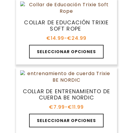
producto
variantes.
€24.99
Las
opciones
COLLAR DE EDUCACIÓN TRIXIE
se
SOFT ROPE
pueden
elegir
€
14.99
-
€
24.99
Rango
en
de
Este
la
precios:
SELECCIONAR OPCIONES
producto
página
desde
tiene
€14.99
de
múltiples
hasta
producto
variantes.
€24.99
Las
opciones
COLLAR DE ENTRENAMIENTO DE
se
CUERDA BE NORDIC
pueden
elegir
€
7.99
-
€
11.99
Rango
en
de
Este
la
precios:
SELECCIONAR OPCIONES
producto
página
desde
tiene
€7.99
de