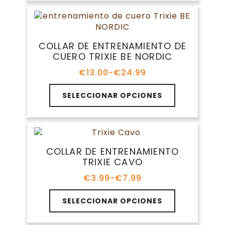
múltiples
hasta
producto
variantes.
€11.99
Las
opciones
COLLAR DE ENTRENAMIENTO DE
se
CUERO TRIXIE BE NORDIC
pueden
elegir
€
13.00
-
€
24.99
Rango
en
de
Este
la
precios:
SELECCIONAR OPCIONES
producto
página
desde
tiene
€13.00
de
múltiples
hasta
producto
variantes.
€24.99
Las
COLLAR DE ENTRENAMIENTO
opciones
TRIXIE CAVO
se
pueden
€
3.99
-
€
7.99
Rango
elegir
de
Este
en
precios:
SELECCIONAR OPCIONES
producto
la
desde
tiene
€3.99
página