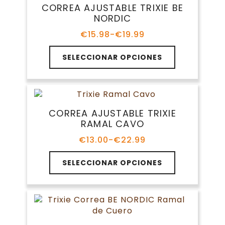
Las
CORREA AJUSTABLE TRIXIE BE
opciones
NORDIC
se
pueden
€
15.98
-
€
19.99
Rango
elegir
de
Este
en
precios:
SELECCIONAR OPCIONES
producto
la
desde
tiene
€15.98
página
múltiples
hasta
de
variantes.
€19.99
producto
Las
CORREA AJUSTABLE TRIXIE
opciones
RAMAL CAVO
se
pueden
€
13.00
-
€
22.99
Rango
elegir
de
Este
en
precios:
SELECCIONAR OPCIONES
producto
la
desde
tiene
€13.00
página
múltiples
hasta
de
variantes.
€22.99
producto
Las
opciones