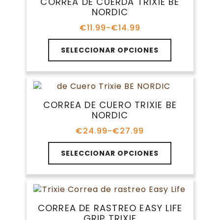
CORREA DE CUERDA TRIXIE BE
NORDIC
€
11.99
-
€
14.99
Rango
de
Este
precios:
SELECCIONAR OPCIONES
producto
desde
tiene
€11.99
múltiples
hasta
variantes.
€14.99
Las
CORREA DE CUERO TRIXIE BE
opciones
NORDIC
se
pueden
€
24.99
-
€
27.99
Rango
elegir
de
Este
en
precios:
SELECCIONAR OPCIONES
producto
la
desde
tiene
€24.99
página
múltiples
hasta
de
variantes.
€27.99
producto
Las
CORREA DE RASTREO EASY LIFE
opciones
GRIP TRIXIE