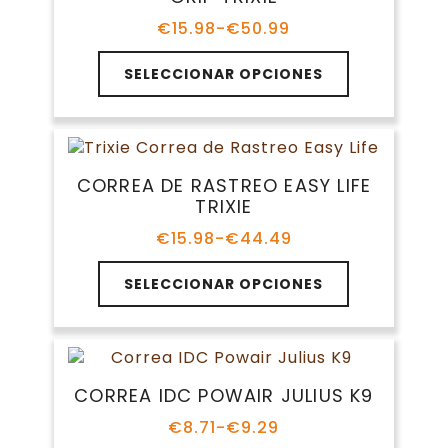
se
pueden
€
15.98
-
€
50.99
Rango
elegir
de
Este
en
precios:
SELECCIONAR OPCIONES
producto
la
desde
tiene
€15.98
página
múltiples
hasta
de
variantes.
€50.99
producto
Las
CORREA DE RASTREO EASY LIFE
opciones
TRIXIE
se
pueden
€
15.98
-
€
44.49
Rango
elegir
de
Este
en
precios:
SELECCIONAR OPCIONES
producto
la
desde
tiene
€15.98
página
múltiples
hasta
de
variantes.
€44.49
producto
Las
CORREA IDC POWAIR JULIUS K9
opciones
se
€
8.71
-
€
9.29
Rango
pueden