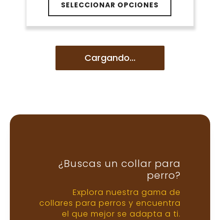
página
precios:
SELECCIONAR OPCIONES
producto
de
desde
tiene
€15.86
producto
múltiples
hasta
variantes.
€18.56
Las
Cargando...
opciones
se
pueden
elegir
en
la
página
de
producto
¿Buscas un collar para
perro?
Explora nuestra gama de
collares para perros y encuentra
el que mejor se adapta a ti.