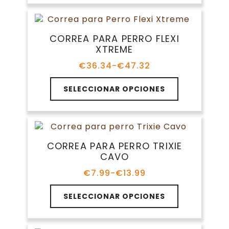
múltiples
variantes.
Las
CORREA PARA PERRO FLEXI
opciones
XTREME
se
pueden
€
36.34
-
€
47.32
Rango
elegir
de
Este
en
precios:
SELECCIONAR OPCIONES
producto
la
desde
tiene
€36.34
página
múltiples
hasta
de
variantes.
€47.32
producto
Las
CORREA PARA PERRO TRIXIE
opciones
CAVO
se
pueden
€
7.99
-
€
13.99
Rango
elegir
de
Este
en
precios:
SELECCIONAR OPCIONES
producto
la
desde
tiene
€7.99
página
múltiples
hasta
de