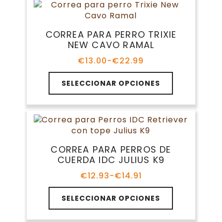
variantes.
€13.99
producto
Las
opciones
CORREA PARA PERRO TRIXIE
se
NEW CAVO RAMAL
pueden
elegir
€
13.00
-
€
22.99
Rango
en
de
Este
la
precios:
SELECCIONAR OPCIONES
producto
página
desde
tiene
€13.00
de
múltiples
hasta
producto
variantes.
€22.99
Las
opciones
CORREA PARA PERROS DE
se
CUERDA IDC JULIUS K9
pueden
elegir
€
12.93
-
€
14.91
Rango
en
de
Este
la
precios:
SELECCIONAR OPCIONES
producto
página
desde
tiene
€12.93
de