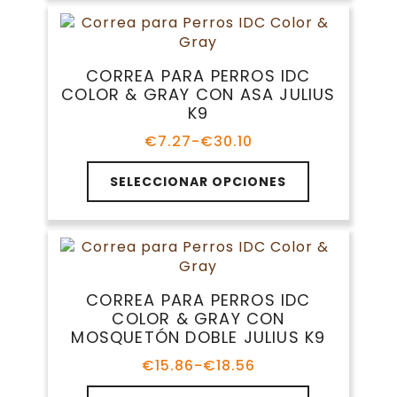
múltiples
hasta
producto
variantes.
€14.91
Las
opciones
CORREA PARA PERROS IDC
se
COLOR & GRAY CON ASA JULIUS
pueden
K9
elegir
en
€
7.27
-
€
30.10
Rango
la
de
Este
página
precios:
SELECCIONAR OPCIONES
producto
de
desde
tiene
€7.27
producto
múltiples
hasta
variantes.
€30.10
Las
opciones
CORREA PARA PERROS IDC
se
COLOR & GRAY CON
pueden
MOSQUETÓN DOBLE JULIUS K9
elegir
en
€
15.86
-
€
18.56
Rango
la
de
Este