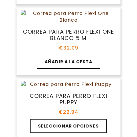
tiene
€27.60
la
múltiples
hasta
página
variantes.
€32.09
de
Las
producto
opciones
CORREA PARA PERRO FLEXI ONE
se
BLANCO 5 M
pueden
elegir
€
32.09
en
la
AÑADIR A LA CESTA
página
de
producto
CORREA PARA PERRO FLEXI
PUPPY
€
22.94
Este
SELECCIONAR OPCIONES
producto
tiene