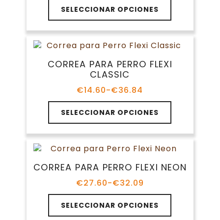
Este
la
SELECCIONAR OPCIONES
producto
página
tiene
de
múltiples
producto
variantes.
Las
CORREA PARA PERRO FLEXI
opciones
CLASSIC
se
pueden
€
14.60
-
€
36.84
Rango
elegir
de
Este
en
precios:
SELECCIONAR OPCIONES
producto
la
desde
tiene
€14.60
página
múltiples
hasta
de
variantes.
€36.84
producto
Las
CORREA PARA PERRO FLEXI NEON
opciones
se
€
27.60
-
€
32.09
Rango
pueden
de
Este
elegir
precios:
SELECCIONAR OPCIONES
producto
en
desde