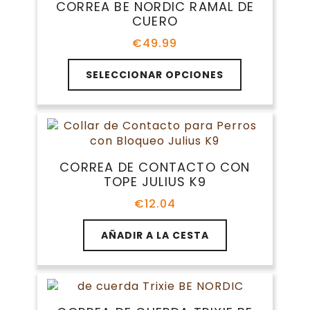
CORREA BE NORDIC RAMAL DE
se
CUERO
pueden
elegir
€
49.99
en
Este
la
SELECCIONAR OPCIONES
producto
página
tiene
de
múltiples
producto
variantes.
Las
opciones
CORREA DE CONTACTO CON
se
TOPE JULIUS K9
pueden
elegir
€
12.04
en
la
AÑADIR A LA CESTA
página
de
producto