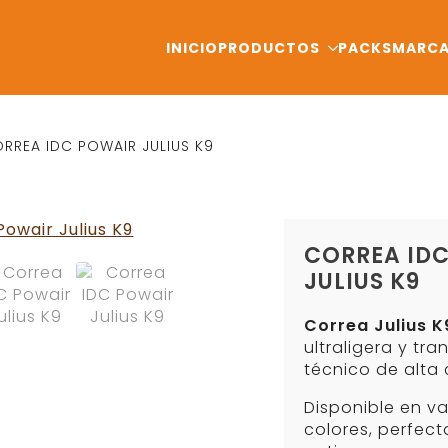
INICIO
PRODUCTOS
PACKS
MARC
RREA IDC POWAIR JULIUS K9
CORREA ID
JULIUS K9
Correa Julius K
ultraligera y tra
técnico de alta 
Disponible en va
colores, perfec