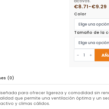
activos.
€
8.71
-
€
9.29
Rango
Color
de
precios:
desde
€8.71
Tamaño de la c
hasta
€9.29
Correa
IDC
AÑ
Powair
Julius
K9
cantidad
nes (0)
iseñada para ofrecer ligereza y comodidad sin renu
calidad que permite una ventilación óptima y un se
activo y climas cálidos.