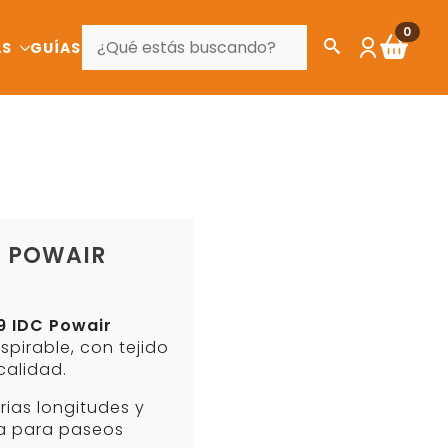
BUSCAR
0
AS
GUÍAS
C POWAIR
9 IDC Powair
nspirable, con tejido
calidad.
rias longitudes y
ta para paseos