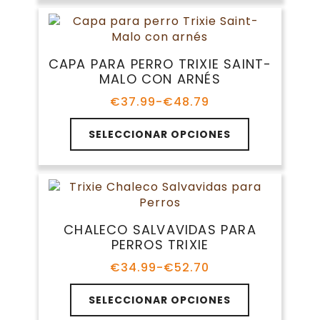
múltiples
hasta
producto
variantes.
€39.48
Las
opciones
CAPA PARA PERRO TRIXIE SAINT-
se
MALO CON ARNÉS
pueden
elegir
€
37.99
-
€
48.79
Rango
en
de
Este
la
precios:
SELECCIONAR OPCIONES
producto
página
desde
tiene
€37.99
de
múltiples
hasta
producto
variantes.
€48.79
Las
opciones
CHALECO SALVAVIDAS PARA
se
PERROS TRIXIE
pueden
elegir
€
34.99
-
€
52.70
Rango
en
de
Este
la
precios:
SELECCIONAR OPCIONES
producto
página
desde