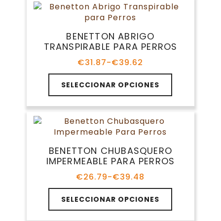
página
variantes.
€99.99
de
Las
producto
opciones
BENETTON ABRIGO
se
TRANSPIRABLE PARA PERROS
pueden
elegir
€
31.87
-
€
39.62
Rango
en
de
Este
la
precios:
SELECCIONAR OPCIONES
producto
página
desde
tiene
€31.87
de
múltiples
hasta
producto
variantes.
€39.62
Las
opciones
BENETTON CHUBASQUERO
se
IMPERMEABLE PARA PERROS
pueden
elegir
€
26.79
-
€
39.48
Rango
en
de
Este
la
precios:
SELECCIONAR OPCIONES
producto
página
desde
tiene
€26.79
de