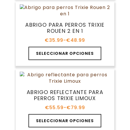
múltiples
hasta
de
variantes.
€69.99
producto
Las
opciones
ABRIGO PARA PERROS TRIXIE
se
ROUEN 2 EN 1
pueden
elegir
€
35.99
-
€
48.99
Rango
en
de
Este
la
precios:
SELECCIONAR OPCIONES
producto
página
desde
tiene
€35.99
de
múltiples
hasta
producto
variantes.
€48.99
Las
opciones
ABRIGO REFLECTANTE PARA
se
PERROS TRIXIE LIMOUX
pueden
elegir
€
55.59
-
€
79.99
Rango
en
de
Este
la
precios:
SELECCIONAR OPCIONES
producto
página
desde
tiene