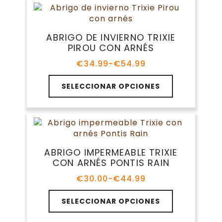
producto
variantes.
€87.99
Las
opciones
ABRIGO DE INVIERNO TRIXIE
se
PIROU CON ARNÉS
pueden
elegir
€
34.99
-
€
54.99
Rango
en
de
Este
la
precios:
SELECCIONAR OPCIONES
producto
página
desde
tiene
€34.99
de
múltiples
hasta
producto
variantes.
€54.99
Las
opciones
ABRIGO IMPERMEABLE TRIXIE
se
CON ARNÉS PONTIS RAIN
pueden
elegir
€
30.00
-
€
44.99
Rango
en
de
Este
la
precios:
SELECCIONAR OPCIONES
producto
página
desde
tiene
€30.00
de