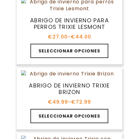
variantes.
€36.59
Las
opciones
ABRIGO DE INVIERNO PARA
se
PERROS TRIXIE LESMONT
pueden
elegir
€
27.00
-
€
44.00
Rango
en
de
Este
la
precios:
SELECCIONAR OPCIONES
producto
página
desde
tiene
€27.00
de
múltiples
hasta
producto
variantes.
€44.00
Las
ABRIGO DE INVIERNO TRIXIE
opciones
BRIZON
se
pueden
€
49.99
-
€
72.99
Rango
elegir
de
Este
en
precios:
SELECCIONAR OPCIONES
producto
la
desde
tiene
€49.99
página
múltiples
hasta
de