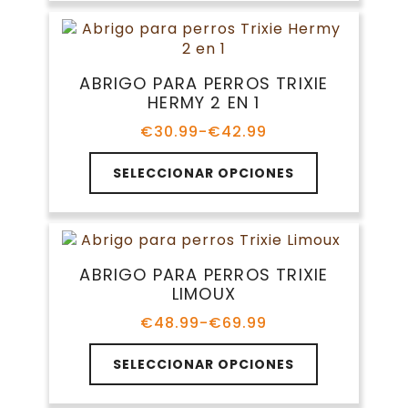
múltiples
hasta
producto
variantes.
€44.99
Las
opciones
ABRIGO PARA PERROS TRIXIE
se
HERMY 2 EN 1
pueden
elegir
€
30.99
-
€
42.99
Rango
en
de
Este
la
precios:
SELECCIONAR OPCIONES
producto
página
desde
tiene
€30.99
de
múltiples
hasta
producto
variantes.
€42.99
Las
ABRIGO PARA PERROS TRIXIE
opciones
LIMOUX
se
pueden
€
48.99
-
€
69.99
Rango
elegir
de
Este
en
precios:
SELECCIONAR OPCIONES
producto
la
desde
tiene
€48.99
página