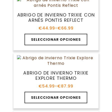
variantes.
€72.99
producto
Las
opciones
ABRIGO DE INVIERNO TRIXIE CON
se
ARNÉS PONTIS REFLECT
pueden
elegir
€
44.99
-
€
66.99
Rango
en
de
Este
la
precios:
SELECCIONAR OPCIONES
producto
página
desde
tiene
€44.99
de
múltiples
hasta
producto
variantes.
€66.99
Las
opciones
ABRIGO DE INVIERNO TRIXIE
se
EXPLORE THERMO
pueden
elegir
€
54.99
-
€
87.99
Rango
en
de
Este
la
precios:
SELECCIONAR OPCIONES
producto
página
desde
tiene
€54.99
de
múltiples
hasta