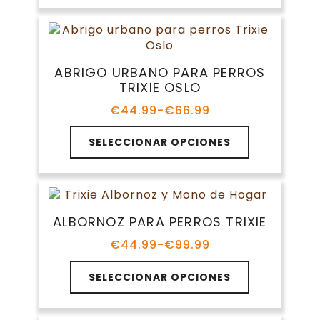
€55.59
de
múltiples
hasta
producto
variantes.
€79.99
Las
opciones
ABRIGO URBANO PARA PERROS
se
TRIXIE OSLO
pueden
elegir
€
44.99
-
€
66.99
Rango
en
de
Este
la
precios:
SELECCIONAR OPCIONES
producto
página
desde
tiene
€44.99
de
múltiples
hasta
producto
variantes.
€66.99
Las
ALBORNOZ PARA PERROS TRIXIE
opciones
se
€
44.99
-
€
99.99
Rango
pueden
de
Este
elegir
precios:
SELECCIONAR OPCIONES
producto
en
desde
tiene
€44.99
la
múltiples
hasta