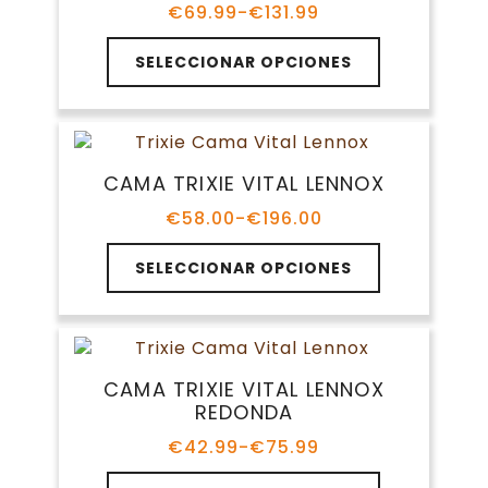
pueden
€
69.99
-
€
131.99
Rango
elegir
de
Este
en
precios:
SELECCIONAR OPCIONES
producto
la
desde
tiene
€69.99
página
múltiples
hasta
de
variantes.
€131.99
producto
Las
CAMA TRIXIE VITAL LENNOX
opciones
se
€
58.00
-
€
196.00
Rango
pueden
de
Este
elegir
precios:
SELECCIONAR OPCIONES
producto
en
desde
tiene
€58.00
la
múltiples
hasta
página
variantes.
€196.00
de
Las
producto
CAMA TRIXIE VITAL LENNOX
opciones
REDONDA
se
pueden
€
42.99
-
€
75.99
Rango
elegir
de
Este