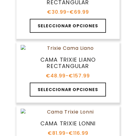
RECTANGULAR
se
pueden
€
30.99
-
€
69.99
Rango
elegir
de
Este
en
precios:
SELECCIONAR OPCIONES
producto
la
desde
tiene
€30.99
página
múltiples
hasta
de
variantes.
€69.99
producto
Las
CAMA TRIXIE LIANO
opciones
RECTANGULAR
se
pueden
€
48.99
-
€
157.99
Rango
elegir
de
Este
en
precios:
SELECCIONAR OPCIONES
producto
la
desde
tiene
€48.99
página
múltiples
hasta
de
variantes.
€157.99
producto
Las
CAMA TRIXIE LONNI
opciones
se
€
81.99
-
€
116.99
Rango