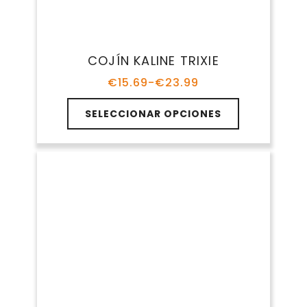
Talla M - Perros de 10 - 20 kg
ej. Cocker, Beagle - Medidas aproximadas: 80
× 60 cm
Talla L - Perros de 20 - 35 kg
ej. Labrador, Border Collie - Medidas
aproximadas: 100 × 75 cm
Talla XL Perros de más de 35 kg
ej. Pastor Alemán, Mastín - Medidas
aproximadas: 120 × 90 cm