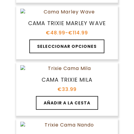
la
página
de
producto
CAMA TRIXIE MARLEY WAVE
€
48.99
-
€
114.99
Rango
de
Este
precios:
SELECCIONAR OPCIONES
producto
desde
tiene
€48.99
múltiples
hasta
variantes.
€114.99
Las
CAMA TRIXIE MILA
opciones
se
€
33.99
pueden
elegir
AÑADIR A LA CESTA
en
la
página
de