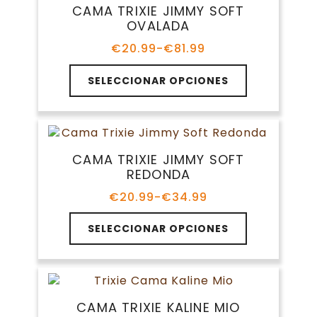
Las
producto
CAMA TRIXIE JIMMY SOFT
opciones
OVALADA
se
pueden
€
20.99
-
€
81.99
Rango
elegir
de
Este
en
precios:
SELECCIONAR OPCIONES
producto
la
desde
tiene
€20.99
página
múltiples
hasta
de
variantes.
€81.99
producto
Las
CAMA TRIXIE JIMMY SOFT
opciones
REDONDA
se
pueden
€
20.99
-
€
34.99
Rango
elegir
de
Este
en
precios:
SELECCIONAR OPCIONES
producto
la
desde
tiene
€20.99
página
múltiples
hasta
de
variantes.
€34.99
producto
Las
CAMA TRIXIE KALINE MIO
opciones