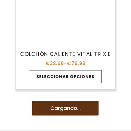
Fibras sintéticas (poliéster,
microfibra)
Duraderos, ligeros y resistentes a las
manchas. Ideales para perros activos o
para uso en exteriores.
Peluche o sherpa
Muy suaves y cálidos, ideales para perros
pequeños o que buscan comodidad
extra. Mejor para interiores.
Tela impermeable o resistente al
agua
Perfecta para cachorros, perros que
babean o para uso exterior. Fácil de
limpiar.