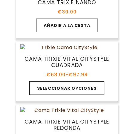
producto
CAMA TRIXIE NANDO
€
30.00
AÑADIR A LA CESTA
CAMA TRIXIE VITAL CITYSTYLE
CUADRADA
€
58.00
-
€
97.99
Rango
de
Este
precios:
SELECCIONAR OPCIONES
producto
desde
tiene
€58.00
múltiples
hasta
variantes.
€97.99
Las
CAMA TRIXIE VITAL CITYSTYLE
opciones
REDONDA
se