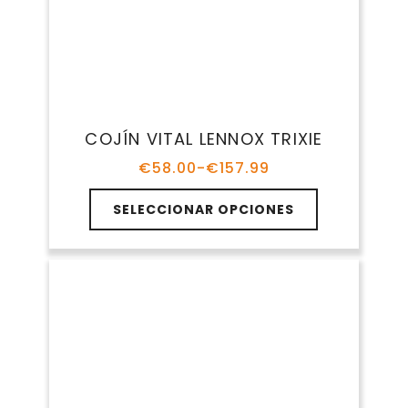
¿Cuál es el mejor material para una
cama?
Espuma viscoelástica (Memory
Foam)
Ideal para perros mayores o con
problemas articulares. Proporciona
soporte ortopédico y alivia la presión en
las articulaciones.
Algodón
Transpirable, cómodo y lavable. Es
perfecto para climas cálidos o perros con
piel sensible.