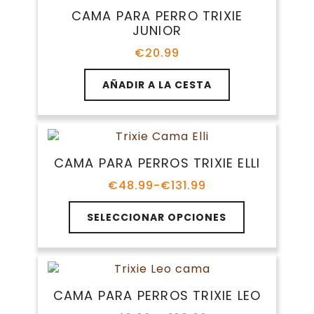
Las
CAMA PARA PERRO TRIXIE
opciones
JUNIOR
se
pueden
€
20.99
elegir
en
AÑADIR A LA CESTA
la
página
de
producto
CAMA PARA PERROS TRIXIE ELLI
€
48.99
-
€
131.99
Rango
de
Este
precios:
SELECCIONAR OPCIONES
producto
desde
tiene
€48.99
múltiples
hasta
variantes.
€131.99
Las
CAMA PARA PERROS TRIXIE LEO
opciones