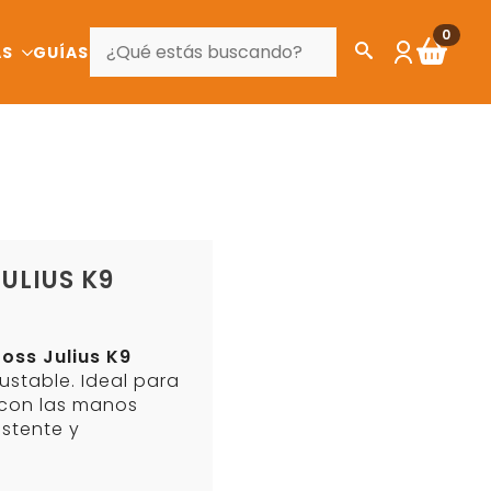
BUSCAR
0
AS
GUÍAS
ULIUS K9
oss Julius K9
ustable. Ideal para
 con las manos
sistente y