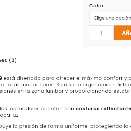
Color
Cinturón
Julius
AÑ
K9
Canicros
cantidad
nes (0)
9
está diseñado para ofrecer el máximo confort y c
con las manos libres. Su diseño ergonómico distrib
siones en la zona lumbar y proporcionando estabil
dos los modelos cuentan con
costuras reflectant
oca luz.
ibuye la presión de forma uniforme, protegiendo la