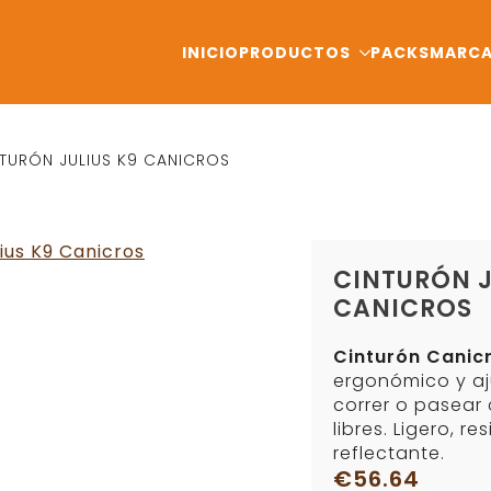
INICIO
PRODUCTOS
PACKS
MARC
TURÓN JULIUS K9 CANICROS
CINTURÓN J
CANICROS
Cinturón Canicr
ergonómico y aj
correr o pasear
libres. Ligero, re
reflectante.
€
56.64