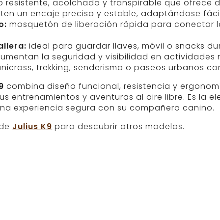
o resistente, acolchado y transpirable que ofrece d
ten un encaje preciso y estable, adaptándose fáci
o:
mosquetón de liberación rápida para conectar la 
allera:
ideal para guardar llaves, móvil o snacks du
umentan la seguridad y visibilidad en actividades 
icross, trekking, senderismo o paseos urbanos con
9
combina diseño funcional, resistencia y ergonom
s entrenamientos y aventuras al aire libre. Es la e
una experiencia segura con su compañero canino.
 de
Julius K9
para descubrir otros modelos.