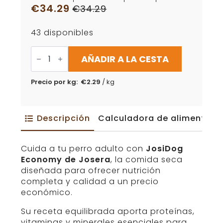
€
34.29
€
34.29
El
El
precio
precio
43 disponibles
original
actual
era:
es:
Pienso
para
AÑADIR A LA CESTA
€34.29.
€34.29.
perros
adultos
JosiDog
Precio por kg:
€
2.29
/ kg
Economy
15
kg
cantidad
Descripción
Calculadora de alimentaci
Cuida a tu perro adulto con
JosiDog
Economy de Josera
, la comida seca
diseñada para ofrecer nutrición
completa y calidad a un precio
económico.
Su receta equilibrada aporta proteínas,
vitaminas y minerales esenciales para