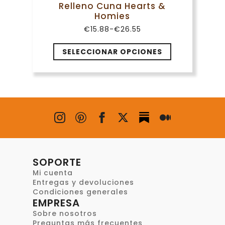
Relleno Cuna Hearts &
Homies
€
15.88
-
€
26.55
Rango
de
Este
precios:
SELECCIONAR OPCIONES
desde
producto
€15.88
tiene
hasta
múltiples
€26.55
variantes.
Las
opciones
se
pueden
elegir
en
SOPORTE
la
Mi cuenta
página
Entregas y devoluciones
de
Condiciones generales
EMPRESA
producto
Sobre nosotros
Preguntas más frecuentes