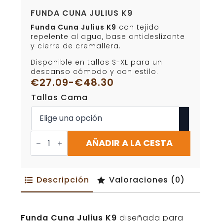
FUNDA CUNA JULIUS K9
Funda Cuna Julius K9
con tejido
repelente al agua, base antideslizante
y cierre de cremallera.
Disponible en tallas S-XL para un
descanso cómodo y con estilo.
€
27.09
-
€
48.30
Rango
Tallas Cama
de
precios:
desde
€27.09
Funda
Cuna
AÑADIR A LA CESTA
hasta
Julius
€48.30
K9
cantidad
Descripción
Valoraciones (0)
Funda Cuna Julius K9
diseñada para