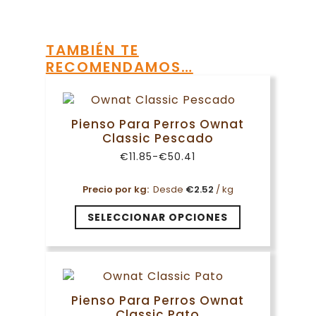
TAMBIÉN TE
RECOMENDAMOS…
Pienso Para Perros Ownat
Classic Pescado
€
11.85
-
€
50.41
Rango
de
precios:
Precio por kg:
Desde
€
2.52
/ kg
desde
€11.85
Este
SELECCIONAR OPCIONES
hasta
producto
€50.41
tiene
múltiples
variantes.
Las
Pienso Para Perros Ownat
opciones
Classic Pato