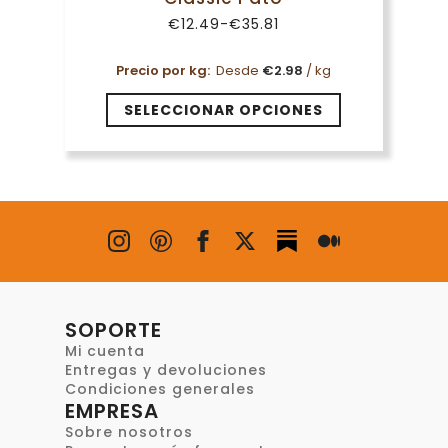
se
€
12.49
-
€
35.81
pueden
Rango
de
elegir
precios:
Precio por kg:
Desde
€
2.98
/ kg
en
desde
la
€12.49
Este
SELECCIONAR OPCIONES
hasta
página
producto
€35.81
de
tiene
producto
múltiples
variantes.
Las
opciones
se
pueden
elegir
en
SOPORTE
la
Mi cuenta
página
Entregas y devoluciones
de
Condiciones generales
EMPRESA
producto
Sobre nosotros