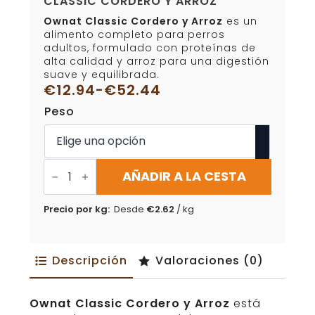
CLASSIC CORDERO Y ARROZ
Ownat Classic Cordero y Arroz
es un
alimento completo para perros
adultos, formulado con proteínas de
alta calidad y arroz para una digestión
suave y equilibrada.
€
12.94
-
€
52.44
Rango
Peso
de
precios:
desde
€12.94
Pienso
para
AÑADIR A LA CESTA
hasta
perros
€52.44
Ownat
Classic
Precio por kg:
Desde
€
2.62
/ kg
Cordero
y
arroz
cantidad
Descripción
Valoraciones (0)
Ownat Classic Cordero y Arroz
está