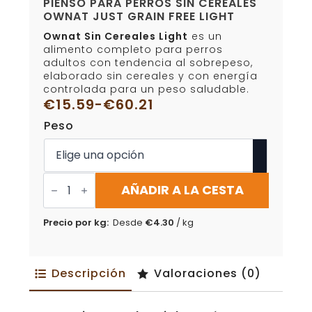
PIENSO PARA PERROS SIN CEREALES
OWNAT JUST GRAIN FREE LIGHT
Ownat Sin Cereales Light
es un
alimento completo para perros
adultos con tendencia al sobrepeso,
elaborado sin cereales y con energía
controlada para un peso saludable.
€
15.59
-
€
60.21
Rango
Peso
de
precios:
desde
€15.59
Pienso
para
AÑADIR A LA CESTA
hasta
perros
€60.21
sin
cereales
Precio por kg:
Desde
€
4.30
/ kg
Ownat
Just
Grain
Free
Descripción
Valoraciones (0)
Light
cantidad