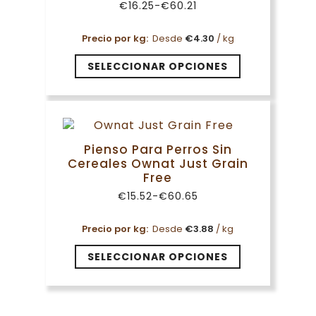
€
16.25
-
€
60.21
Rango
de
precios:
Precio por kg:
Desde
€
4.30
/ kg
desde
€16.25
Este
SELECCIONAR OPCIONES
hasta
producto
€60.21
tiene
múltiples
variantes.
Las
Pienso Para Perros Sin
opciones
Cereales Ownat Just Grain
se
Free
pueden
€
15.52
-
€
60.65
elegir
Rango
de
en
precios:
Precio por kg:
Desde
€
3.88
/ kg
la
desde
€15.52
página
Este
SELECCIONAR OPCIONES
hasta
de
producto
€60.65
producto
tiene
múltiples
variantes.