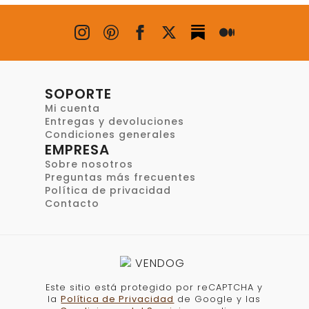
Las
opciones
se
pueden
elegir
en
SOPORTE
la
Mi cuenta
página
Entregas y devoluciones
de
Condiciones generales
EMPRESA
producto
Sobre nosotros
Preguntas más frecuentes
Política de privacidad
Contacto
Este sitio está protegido por reCAPTCHA y
la
Política de Privacidad
de Google y las