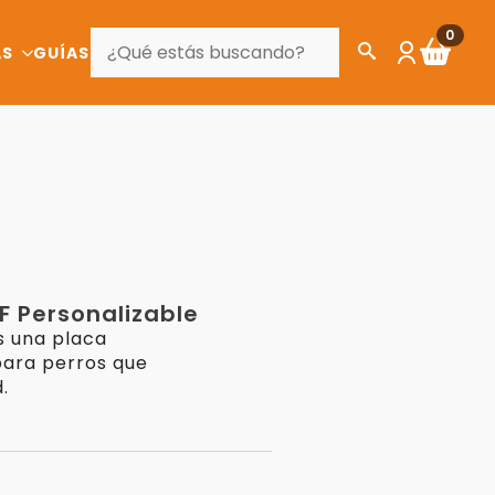
BUSCAR
0
AS
GUÍAS
 F Personalizable
es una placa
ara perros que
.