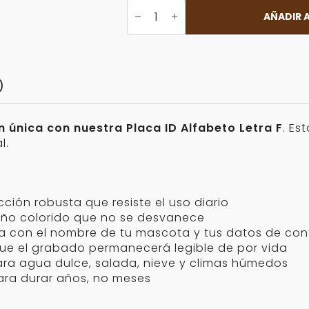
Placa
ID
AÑADIR A
Alfabeto
Letra
F
Personalizable
cantidad
)
n única con nuestra Placa ID Alfabeto Letra F
. Es
l.
ción robusta que resiste el uso diario
eño colorido que no se desvanece
za con el nombre de tu mascota y tus datos de co
e el grabado permanecerá legible de por vida
ra agua dulce, salada, nieve y climas húmedos
ara durar años, no meses