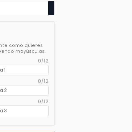
ente como quieres
uyendo mayúsculas.
0/12
0/12
0/12