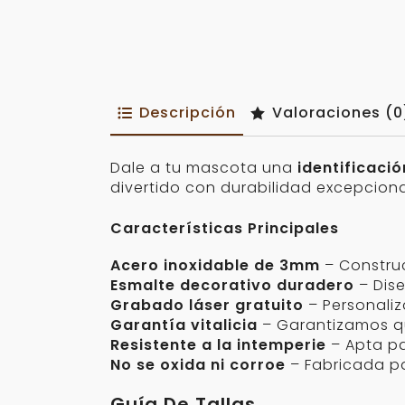
Descripción
Valoraciones (0
Dale a tu mascota una
identificació
divertido con durabilidad excepciona
Características Principales
Acero inoxidable de 3mm
– Construc
Esmalte decorativo duradero
– Dis
Grabado láser gratuito
– Personali
Garantía vitalicia
– Garantizamos qu
Resistente a la intemperie
– Apta pa
No se oxida ni corroe
– Fabricada p
Guía De Tallas