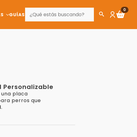
BUSCAR
0
AS
GUÍAS
l Personalizable
s una placa
ara perros que
.