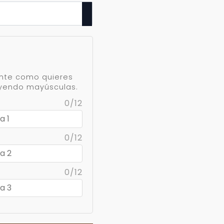
ente como quieres
uyendo mayúsculas.
0/12
0/12
0/12