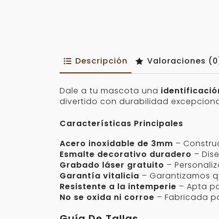
Descripción
Valoraciones (0
Dale a tu mascota una
identificaci
divertido con durabilidad excepciona
Características Principales
Acero inoxidable de 3mm
– Construc
Esmalte decorativo duradero
– Dis
Grabado láser gratuito
– Personali
Garantía vitalicia
– Garantizamos qu
Resistente a la intemperie
– Apta pa
No se oxida ni corroe
– Fabricada p
Guía De Tallas