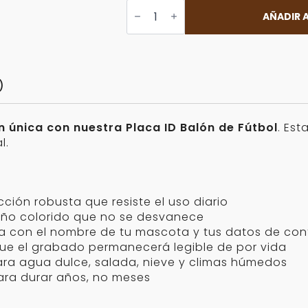
Placa
ID
AÑADIR A
Balón
de
Fútbol
Personalizable
cantidad
)
ón única con nuestra Placa ID Balón de Fútbol
. Es
l.
ción robusta que resiste el uso diario
eño colorido que no se desvanece
za con el nombre de tu mascota y tus datos de co
e el grabado permanecerá legible de por vida
ra agua dulce, salada, nieve y climas húmedos
ara durar años, no meses