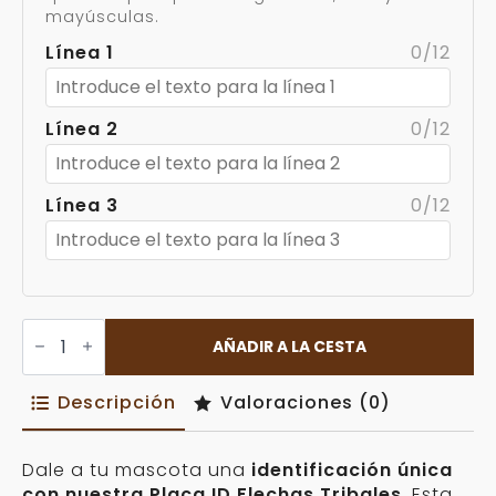
mayúsculas.
Línea 1
0/12
Línea 2
0/12
Línea 3
0/12
Placa
ID
AÑADIR A LA CESTA
Flechas
Tribales
Personalizable
Descripción
Valoraciones (0)
cantidad
Dale a tu mascota una
identificación única
con nuestra Placa ID Flechas Tribales
. Esta