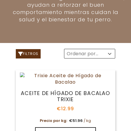
ayudan a reforzar el buen
comportamiento mientras cuidan la
salud y el bienestar de tu perro.
Sort
Sort content
Sort content
FILTROS
ACEITE DE HÍGADO DE BACALAO
TRIXIE
€
12.99
Precio por kg:
€
51.96
/ kg