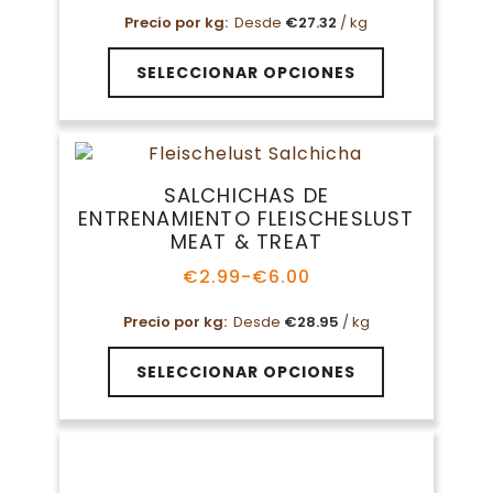
de
Precio por kg:
Desde
€
27.32
/ kg
precios:
desde
Este
€13.09
SELECCIONAR OPCIONES
producto
hasta
tiene
€21.99
múltiples
variantes.
Las
SALCHICHAS DE
opciones
ENTRENAMIENTO FLEISCHESLUST
se
MEAT & TREAT
pueden
elegir
€
2.99
-
€
6.00
Rango
en
de
Precio por kg:
Desde
€
28.95
/ kg
la
precios:
página
desde
Este
€2.99
de
SELECCIONAR OPCIONES
producto
hasta
producto
tiene
€6.00
múltiples
variantes.
Las