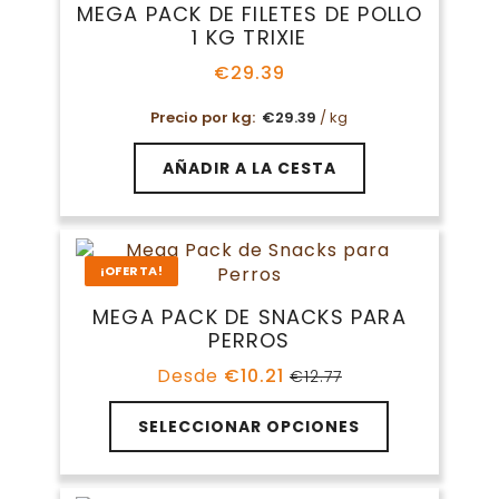
MEGA PACK DE FILETES DE POLLO
1 KG TRIXIE
€
29.39
Precio por kg:
€
29.39
/ kg
AÑADIR A LA CESTA
¡OFERTA!
MEGA PACK DE SNACKS PARA
PERROS
Desde
€
10.21
€
12.77
El
El
precio
precio
original
actual
SELECCIONAR OPCIONES
era:
es:
€12.77.
€10.21.