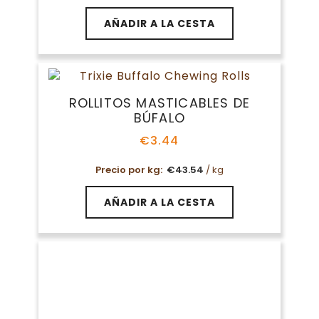
AÑADIR A LA CESTA
ROLLITOS MASTICABLES DE
BÚFALO
€
3.44
Precio por kg:
€
43.54
/ kg
AÑADIR A LA CESTA
ROLLITOS PRENSADOS TRIXIE
€
13.09
-
€
21.99
Rango