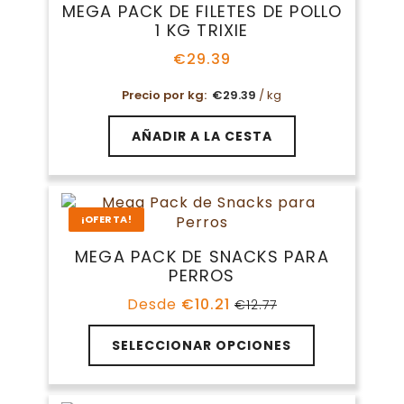
MEGA PACK DE FILETES DE POLLO
1 KG TRIXIE
€
29.39
Precio por kg:
€
29.39
/ kg
AÑADIR A LA CESTA
¡OFERTA!
MEGA PACK DE SNACKS PARA
PERROS
Desde
€
10.21
€
12.77
El
El
precio
precio
original
actual
SELECCIONAR OPCIONES
era:
es:
€12.77.
€10.21.