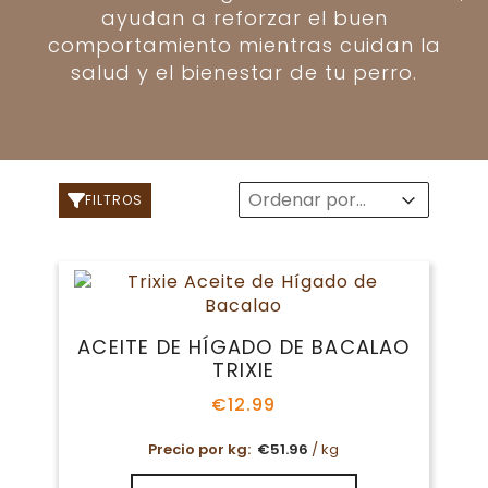
ayudan a reforzar el buen
comportamiento mientras cuidan la
salud y el bienestar de tu perro.
Sort
Sort content
Sort content
FILTROS
ACEITE DE HÍGADO DE BACALAO
TRIXIE
€
12.99
Precio por kg:
€
51.96
/ kg