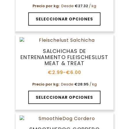
de
Precio por kg:
Desde
€
27.32
/ kg
precios:
desde
Este
€13.09
SELECCIONAR OPCIONES
producto
hasta
tiene
€21.99
múltiples
variantes.
Las
SALCHICHAS DE
opciones
ENTRENAMIENTO FLEISCHESLUST
se
MEAT & TREAT
pueden
elegir
€
2.99
-
€
6.00
Rango
en
de
Precio por kg:
Desde
€
28.95
/ kg
la
precios:
página
desde
Este
€2.99
de
SELECCIONAR OPCIONES
producto
hasta
producto
tiene
€6.00
múltiples
variantes.
Las