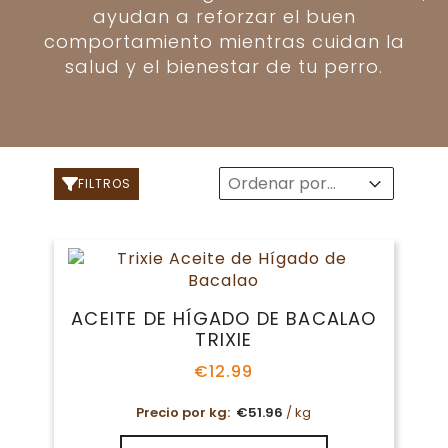
ayudan a reforzar el buen
comportamiento mientras cuidan la
salud y el bienestar de tu perro.
Sort
Sort content
Sort content
FILTROS
ACEITE DE HÍGADO DE BACALAO
TRIXIE
€
12.99
Precio por kg:
€
51.96
/ kg