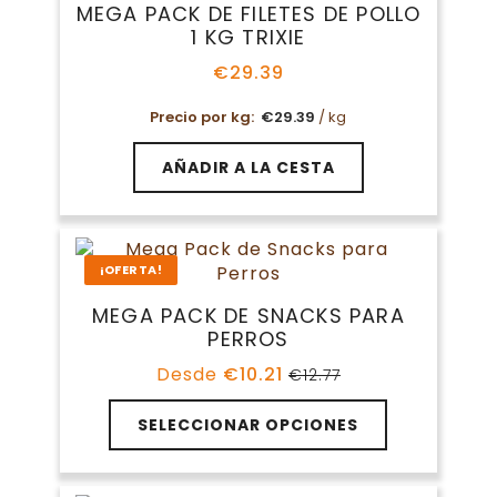
MEGA PACK DE FILETES DE POLLO
1 KG TRIXIE
€
29.39
Precio por kg:
€
29.39
/ kg
AÑADIR A LA CESTA
¡OFERTA!
MEGA PACK DE SNACKS PARA
PERROS
Desde
€
10.21
€
12.77
El
El
precio
precio
original
actual
SELECCIONAR OPCIONES
era:
es:
€12.77.
€10.21.