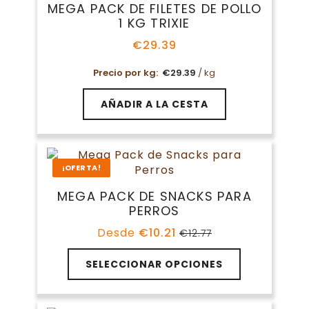
MEGA PACK DE FILETES DE POLLO
1 KG TRIXIE
€
29.39
Precio por kg:
€
29.39
/ kg
AÑADIR A LA CESTA
¡OFERTA!
MEGA PACK DE SNACKS PARA
PERROS
Desde
€
10.21
€
12.77
El
El
precio
precio
original
actual
SELECCIONAR OPCIONES
era:
es:
€12.77.
€10.21.