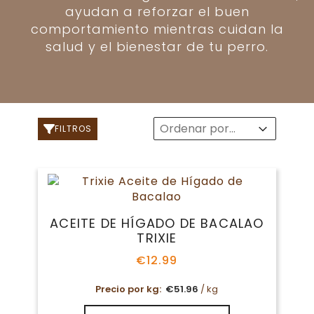
ayudan a reforzar el buen
comportamiento mientras cuidan la
salud y el bienestar de tu perro.
Sort
Sort content
Sort content
FILTROS
ACEITE DE HÍGADO DE BACALAO
TRIXIE
€
12.99
Precio por kg:
€
51.96
/ kg