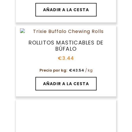
AÑADIR A LA CESTA
ROLLITOS MASTICABLES DE
BÚFALO
€
3.44
Precio por kg:
€
43.54
/ kg
AÑADIR A LA CESTA
ROLLITOS PRENSADOS TRIXIE
€
13.09
-
€
21.99
Rango