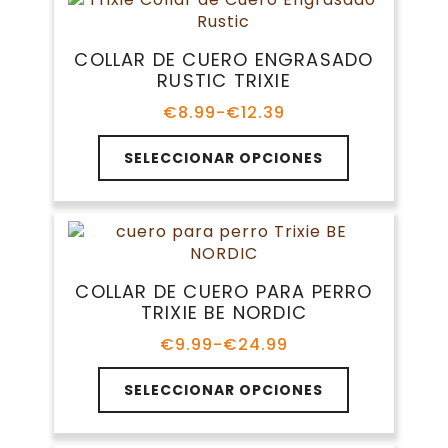
variantes.
€21.99
Las
opciones
COLLAR DE CUERO ENGRASADO
se
RUSTIC TRIXIE
pueden
elegir
€
8.99
-
€
12.39
Rango
en
de
Este
la
precios:
SELECCIONAR OPCIONES
producto
página
desde
tiene
€8.99
de
múltiples
hasta
producto
variantes.
€12.39
Las
opciones
COLLAR DE CUERO PARA PERRO
se
TRIXIE BE NORDIC
pueden
elegir
€
9.99
-
€
24.99
Rango
en
de
Este
la
precios:
SELECCIONAR OPCIONES
producto
página
desde
tiene
€9.99
de
múltiples
hasta