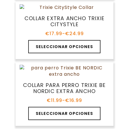
múltiples
hasta
de
variantes.
€7.99
producto
Las
COLLAR EXTRA ANCHO TRIXIE
opciones
CITYSTYLE
se
pueden
€
17.99
-
€
24.99
Rango
elegir
de
Este
en
precios:
SELECCIONAR OPCIONES
producto
la
desde
tiene
€17.99
página
múltiples
hasta
de
variantes.
€24.99
producto
Las
opciones
COLLAR PARA PERRO TRIXIE BE
se
NORDIC EXTRA ANCHO
pueden
elegir
€
11.99
-
€
16.99
Rango
en
de
Este
la
precios:
SELECCIONAR OPCIONES
producto
página
desde
tiene
€11.99
de
múltiples