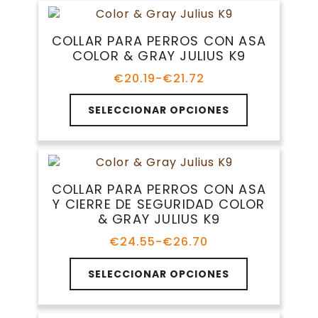
hasta
producto
variantes.
€16.99
Las
COLLAR PARA PERROS CON ASA
opciones
COLOR & GRAY JULIUS K9
se
pueden
€
20.19
-
€
21.72
Rango
elegir
de
Este
en
precios:
SELECCIONAR OPCIONES
producto
la
desde
tiene
€20.19
página
múltiples
hasta
de
variantes.
€21.72
producto
Las
COLLAR PARA PERROS CON ASA
opciones
Y CIERRE DE SEGURIDAD COLOR
se
& GRAY JULIUS K9
pueden
elegir
€
24.55
-
€
26.70
Rango
en
de
Este
la
precios:
SELECCIONAR OPCIONES
producto
página
desde
tiene
€24.55
de
múltiples
hasta