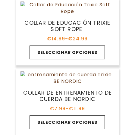
producto
variantes.
€24.99
Las
opciones
COLLAR DE EDUCACIÓN TRIXIE
se
SOFT ROPE
pueden
elegir
€
14.99
-
€
24.99
Rango
en
de
Este
la
precios:
SELECCIONAR OPCIONES
producto
página
desde
tiene
€14.99
de
múltiples
hasta
producto
variantes.
€24.99
Las
opciones
COLLAR DE ENTRENAMIENTO DE
se
CUERDA BE NORDIC
pueden
elegir
€
7.99
-
€
11.99
Rango
en
de
Este
la
precios:
SELECCIONAR OPCIONES
producto
página
desde
tiene
€7.99
de