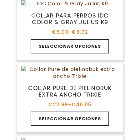
producto
variantes.
€26.70
Las
COLLAR PARA PERROS IDC
opciones
COLOR & GRAY JULIUS K9
se
pueden
€
8.03
-
€
8.72
Rango
elegir
de
Este
en
precios:
SELECCIONAR OPCIONES
producto
la
desde
tiene
€8.03
página
múltiples
hasta
de
variantes.
€8.72
producto
Las
opciones
COLLAR PURE DE PIEL NOBUK
se
EXTRA ANCHO TRIXIE
pueden
elegir
€
22.99
-
€
46.05
Rango
en
de
Este
la
precios:
SELECCIONAR OPCIONES
producto
página
desde
tiene
€22.99
de
múltiples
hasta
producto