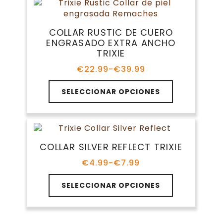
variantes.
€46.05
Las
opciones
COLLAR RUSTIC DE CUERO
se
ENGRASADO EXTRA ANCHO
pueden
TRIXIE
elegir
en
€
22.99
-
€
39.99
Rango
la
de
Este
página
precios:
SELECCIONAR OPCIONES
producto
de
desde
tiene
€22.99
producto
múltiples
hasta
variantes.
€39.99
Las
COLLAR SILVER REFLECT TRIXIE
opciones
se
€
4.99
-
€
7.99
Rango
pueden
de
Este
elegir
precios:
SELECCIONAR OPCIONES
producto
en
desde
tiene
€4.99
la
múltiples
hasta
página