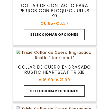
opciones
COLLAR DE CONTACTO PARA
se
PERROS CON BLOQUEO JULIUS
pueden
K9
elegir
en
€
5.65
-
€
6.27
Rango
la
de
Este
página
precios:
SELECCIONAR OPCIONES
producto
de
desde
tiene
€5.65
producto
múltiples
hasta
variantes.
€6.27
Las
opciones
COLLAR DE CUERO ENGRASADO
se
RUSTIC HEARTBEAT TRIXIE
pueden
elegir
€
16.99
-
€
21.99
Rango
en
de
Este
la
precios:
SELECCIONAR OPCIONES
producto
página
desde
tiene
€16.99
de
múltiples
hasta
producto