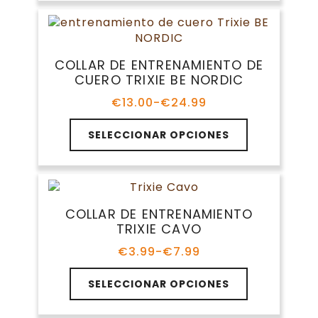
múltiples
hasta
producto
variantes.
€11.99
Las
opciones
COLLAR DE ENTRENAMIENTO DE
se
CUERO TRIXIE BE NORDIC
pueden
elegir
€
13.00
-
€
24.99
Rango
en
de
Este
la
precios:
SELECCIONAR OPCIONES
producto
página
desde
tiene
€13.00
de
múltiples
hasta
producto
variantes.
€24.99
Las
COLLAR DE ENTRENAMIENTO
opciones
TRIXIE CAVO
se
pueden
€
3.99
-
€
7.99
Rango
elegir
de
Este
en
precios:
SELECCIONAR OPCIONES
producto
la
desde
tiene
€3.99
página