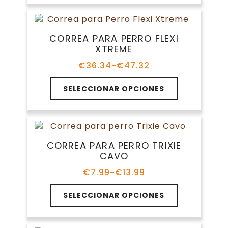
múltiples
variantes.
Las
CORREA PARA PERRO FLEXI
opciones
XTREME
se
pueden
€
36.34
-
€
47.32
Rango
elegir
de
Este
en
precios:
SELECCIONAR OPCIONES
producto
la
desde
tiene
€36.34
página
múltiples
hasta
de
variantes.
€47.32
producto
Las
CORREA PARA PERRO TRIXIE
opciones
CAVO
se
pueden
€
7.99
-
€
13.99
Rango
elegir
de
Este
en
precios:
SELECCIONAR OPCIONES
producto
la
desde
tiene
€7.99
página
múltiples
hasta
de