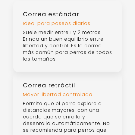
Correa manos libres
Para caminar libremente
Se sujeta a la cintura o al torso,
ideal para personas activas o
multitarea. Requiere que el perro
sepa caminar sin tirar.
Correa multiposición
Versátil y adaptable
Tiene varios anillos o clips que
permiten ajustar la longitud o
usarla como doble correa,
cruzada al cuerpo o atada
fácilmente a objetos.