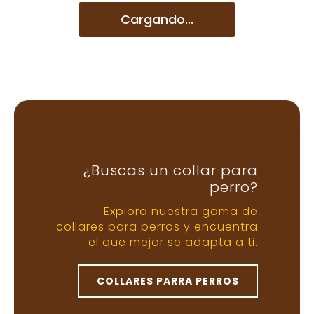
personalidad y estilo de tu perro.
Correa estándar
Ideal para paseos diarios
Suele medir entre 1 y 2 metros.
Brinda un buen equilibrio entre
libertad y control. Es la correa
más común para perros de todos
los tamaños.
Correa retráctil
Mayor libertad controlada
Permite que el perro explore a