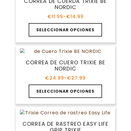
CORREA DE CUERDA TRIXIE BE
NORDIC
€
11.99
-
€
14.99
Rango
de
Este
precios:
SELECCIONAR OPCIONES
producto
desde
tiene
€11.99
múltiples
hasta
variantes.
€14.99
Las
CORREA DE CUERO TRIXIE BE
opciones
NORDIC
se
pueden
€
24.99
-
€
27.99
Rango
elegir
de
Este
en
precios:
SELECCIONAR OPCIONES
producto
la
desde
tiene
€24.99
página
múltiples
hasta
de
variantes.
€27.99
producto
Las
CORREA DE RASTREO EASY LIFE
opciones
GRIP TRIXIE