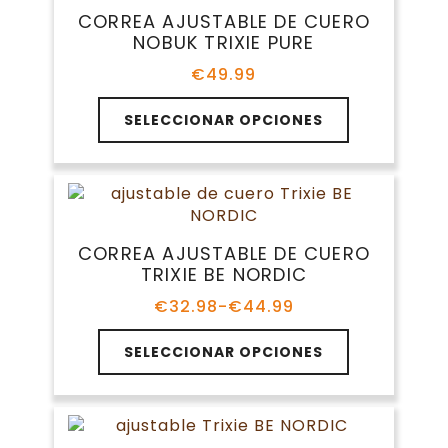
Las
CORREA AJUSTABLE DE CUERO
opciones
NOBUK TRIXIE PURE
se
pueden
€
49.99
elegir
Este
en
SELECCIONAR OPCIONES
producto
la
tiene
página
múltiples
de
variantes.
producto
Las
opciones
CORREA AJUSTABLE DE CUERO
se
TRIXIE BE NORDIC
pueden
elegir
€
32.98
-
€
44.99
Rango
en
de
Este
la
precios:
SELECCIONAR OPCIONES
producto
página
desde
tiene
€32.98
de
múltiples
hasta
producto
variantes.
€44.99