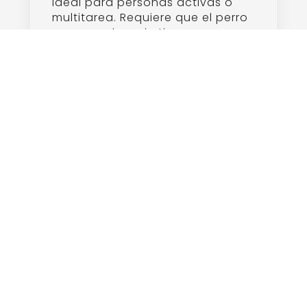
Paseo Con Correa Suelta
julio 28, 2025
Leer la guía
Mantener la correa de tu perro en
buen estado.