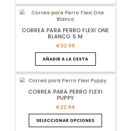
tiene
€27.60
la
múltiples
hasta
página
variantes.
€32.09
de
Las
producto
opciones
CORREA PARA PERRO FLEXI ONE
se
BLANCO 5 M
pueden
elegir
€
32.09
en
la
AÑADIR A LA CESTA
página
de
producto
CORREA PARA PERRO FLEXI
PUPPY
€
22.94
Este
SELECCIONAR OPCIONES
producto
tiene