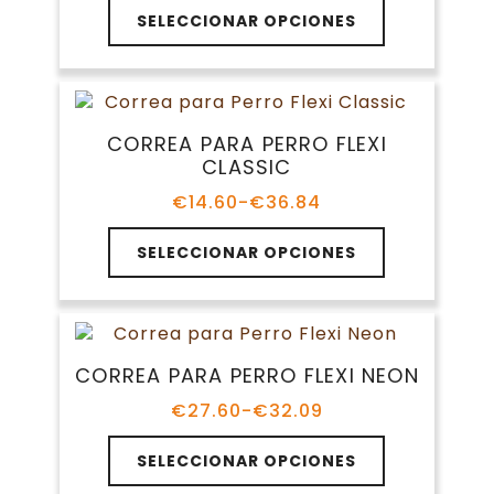
Este
la
SELECCIONAR OPCIONES
producto
página
tiene
de
múltiples
producto
variantes.
Las
CORREA PARA PERRO FLEXI
opciones
CLASSIC
se
pueden
€
14.60
-
€
36.84
Rango
elegir
de
Este
en
precios:
SELECCIONAR OPCIONES
producto
la
desde
tiene
€14.60
página
múltiples
hasta
de
variantes.
€36.84
producto
Las
CORREA PARA PERRO FLEXI NEON
opciones
se
€
27.60
-
€
32.09
Rango
pueden
de
Este
elegir
precios:
SELECCIONAR OPCIONES
producto
en
desde