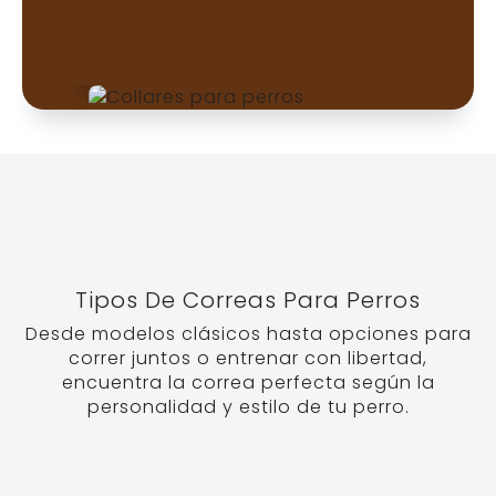
distancias mayores, con una
cuerda que se enrolla y
desenrolla automáticamente. No
se recomienda para perros que
tiran mucho o zonas concurridas.
Correa larga
Perfecta para entrenar
Varía entre 3 y 15 metros. Muy útil
para adiestramiento con
llamada, ejercicios de
obediencia o rastreo. Requiere
atención para evitar enredos.