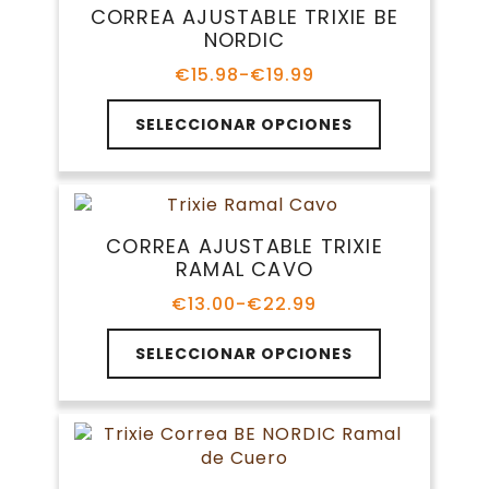
Las
CORREA AJUSTABLE TRIXIE BE
opciones
NORDIC
se
pueden
€
15.98
-
€
19.99
Rango
elegir
de
Este
en
precios:
SELECCIONAR OPCIONES
producto
la
desde
tiene
€15.98
página
múltiples
hasta
de
variantes.
€19.99
producto
Las
CORREA AJUSTABLE TRIXIE
opciones
RAMAL CAVO
se
pueden
€
13.00
-
€
22.99
Rango
elegir
de
Este
en
precios:
SELECCIONAR OPCIONES
producto
la
desde
tiene
€13.00
página
múltiples
hasta
de
variantes.
€22.99
producto
Las
opciones