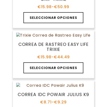
se
pueden
€
15.98
-
€
50.99
Rango
elegir
de
Este
en
precios:
SELECCIONAR OPCIONES
producto
la
desde
tiene
€15.98
página
múltiples
hasta
de
variantes.
€50.99
producto
Las
CORREA DE RASTREO EASY LIFE
opciones
TRIXIE
se
pueden
€
15.98
-
€
44.49
Rango
elegir
de
Este
en
precios:
SELECCIONAR OPCIONES
producto
la
desde
tiene
€15.98
página
múltiples
hasta
de
variantes.
€44.49
producto
Las
CORREA IDC POWAIR JULIUS K9
opciones
se
€
8.71
-
€
9.29
Rango
pueden