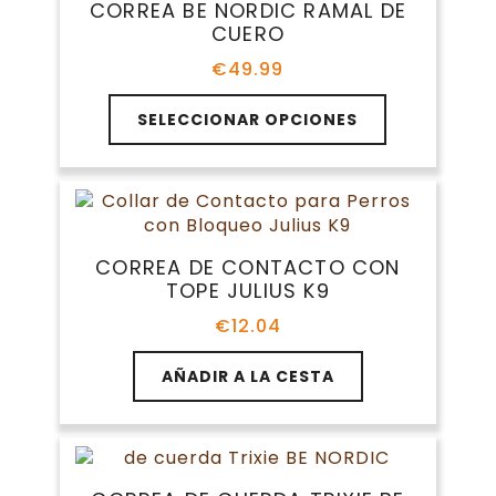
CORREA BE NORDIC RAMAL DE
se
CUERO
pueden
elegir
€
49.99
en
Este
la
SELECCIONAR OPCIONES
producto
página
tiene
de
múltiples
producto
variantes.
Las
opciones
CORREA DE CONTACTO CON
se
TOPE JULIUS K9
pueden
elegir
€
12.04
en
la
AÑADIR A LA CESTA
página
de
producto